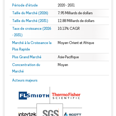
Période d'étude
2020 - 2031
Taille du Marché (2026)
7.95 Milliards de dollars
Taille du Marché (2031)
12.88 Milliards de dollars
Taux de croissance (2026
10.13% CAGR
- 2031)
Marché à la Croissance la
Moyen-Orient et Afrique
Plus Rapide
Plus Grand Marché
Asie-Pacifique
Concentration du
Moyen
Marché
Image © Mordor Intelligence. La réutilisation nécessite une attribution sous CC 
Acteurs majeurs