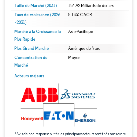
Taille du Marché (2031)
154.92 Milliards de dollars
Taux de croissance (2026
5.13% CAGR
- 2031)
Marché à la Croissance la
Asie-Pacifique
Plus Rapide
Plus Grand Marché
Amérique du Nord
Concentration du
Moyen
Marché
Image © Mordor Intelligence. La réutilisation nécessite une attribution sous CC 
Acteurs majeurs
*Avis de non-responsabilité : les principaux acteurs sont triés sans ordre