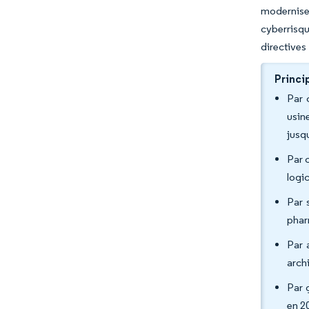
moderniser
cyberrisqu
directives
Princi
Par 
usin
jusq
Par 
logi
Par 
phar
Par 
arch
Par 
en 2