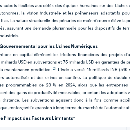
s cobots flexibles aux côtés des équipes humaines sur des tâches e
tonomes, la vision industrielle et les préhenseurs adaptatifs po
e fixe. La nature structurelle des pénuries de main-d'œuvre élève la p
tés, assurant une demande pluriannuelle pour les dispositifs de ter
ndustriels.
 Gouvernemental pour les Usines Numériques
tions en capital éliminent les frictions financières des projets 
 milliards USD en subventions et 75 milliards USD en garanties de pr
[2]
 la maintenance prédictive.
L'Inde a versé 45 milliards INR (540 
rs automatisés et des usines en continu. La politique de double c
es programmables de 28 % en 2024, alors que les entreprises 
nt des gains de productivité mesurables, orientant les adoptants ve
à distance. Les subventions agissent donc à la fois comme accélé
que, renforçant l'expansion à long terme du marché de l'automatisatio
e l'Impact des Facteurs Limitants
*