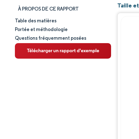
Taille e
À PROPOS DE CE RAPPORT
Table des matières
Taille et part de marché
Portée et méthodologie
Questions fréquemment posées
Analyse du marché
Tendances et perspectives
Analyse des segments
Analyse géographique
Paysage réglementaire
Analyse de la chaîne de valeur
Paysage concurrentiel