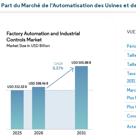
t Part du Marché de l'Automatisation des Usines et d
VUE
Péri
Tail
Tail
Taux
2031
Marc
Image © Mordor Intelligence. La réutilisation nécessite un
Plus
Plus
Conc
Image 
Acte