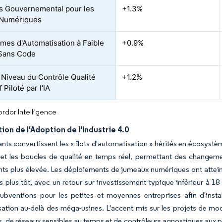
s Gouvernemental pour les
+1.3%
 Numériques
rmes d'Automatisation à Faible
+0.9%
 Sans Code
 Niveau du Contrôle Qualité
+1.2%
f Piloté par l'IA
rdor Intelligence
ion de l'Adoption de l'Industrie 4.0
ants convertissent les « îlots d'automatisation » hérités en écosyst
 et les boucles de qualité en temps réel, permettant des changeme
s plus élevée. Les déploiements de jumeaux numériques ont atteint
 plus tôt, avec un retour sur investissement typique inférieur à 1
bventions pour les petites et moyennes entreprises afin d'instal
sation au-delà des méga-usines. L'accent mis sur les projets de mo
, de réseaux sensibles au temps et de contrôleurs agnostiques aux 