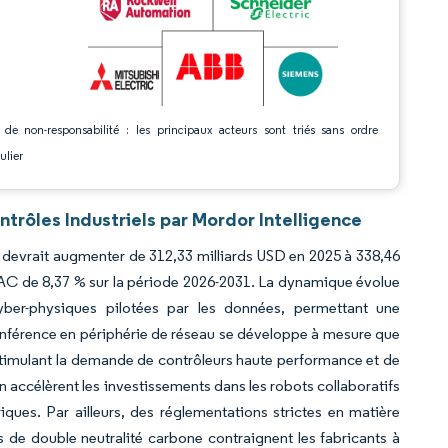
 de non-responsabilité : les principaux acteurs sont triés sans ordre
ulier
trôles Industriels par Mordor Intelligence
ls devrait augmenter de 312,33 milliards USD en 2025 à 338,46
TCAC de 8,37 % sur la période 2026-2031. La dynamique évolue
yber-physiques pilotées par les données, permettant une
inférence en périphérie de réseau se développe à mesure que
, stimulant la demande de contrôleurs haute performance et de
accélèrent les investissements dans les robots collaboratifs
ques. Par ailleurs, des réglementations strictes en matière
ts de double neutralité carbone contraignent les fabricants à