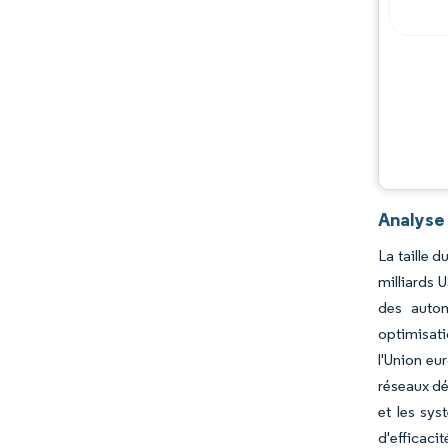
Acteurs majeurs
Opportunités et perspectives
Évolutions de l'industrie
Analyse 
La taille 
milliards 
des autom
optimisati
l'Union eu
réseaux dé
et les sys
d'efficaci