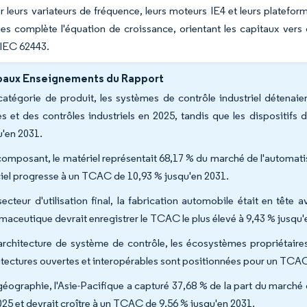
 leurs variateurs de fréquence, leurs moteurs IE4 et leurs plateforme
es complète l'équation de croissance, orientant les capitaux vers
 IEC 62443.
paux Enseignements du Rapport
catégorie de produit, les systèmes de contrôle industriel détenai
es et des contrôles industriels en 2025, tandis que les dispositif
u'en 2031.
composant, le matériel représentait 68,17 % du marché de l'automatisa
ciel progresse à un TCAC de 10,93 % jusqu'en 2031.
secteur d'utilisation final, la fabrication automobile était en têt
maceutique devrait enregistrer le TCAC le plus élevé à 9,43 % jusqu'
architecture de système de contrôle, les écosystèmes propriétaire
itectures ouvertes et interopérables sont positionnées pour un TCAC
géographie, l'Asie-Pacifique a capturé 37,68 % de la part du marché d
025 et devrait croître à un TCAC de 9,56 % jusqu'en 2031.