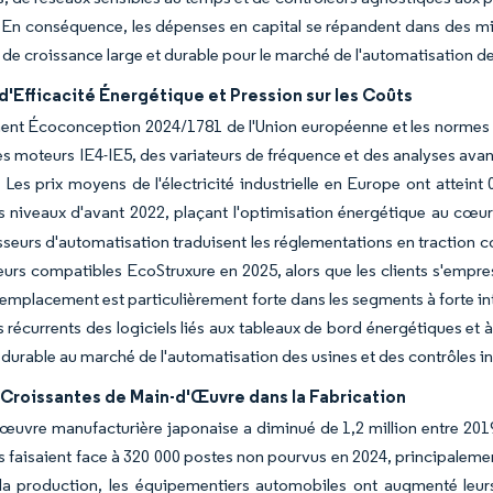
 En conséquence, les dépenses en capital se répandent dans des mill
e de croissance large et durable pour le marché de l'automatisation de
'Efficacité Énergétique et Pression sur les Coûts
nt Écoconception 2024/1781 de l'Union européenne et les normes mo
s moteurs IE4-IE5, des variateurs de fréquence et des analyses avan
 Les prix moyens de l'électricité industrielle en Europe ont attei
 niveaux d'avant 2022, plaçant l'optimisation énergétique au cœur
sseurs d'automatisation traduisent les réglementations en traction 
eurs compatibles EcoStruxure en 2025, alors que les clients s'empres
emplacement est particulièrement forte dans les segments à forte int
s récurrents des logiciels liés aux tableaux de bord énergétiques et à
 durable au marché de l'automatisation des usines et des contrôles in
 Croissantes de Main-d'Œuvre dans la Fabrication
œuvre manufacturière japonaise a diminué de 1,2 million entre 2019 
 faisaient face à 320 000 postes non pourvus en 2024, principalemen
la production, les équipementiers automobiles ont augmenté leurs 