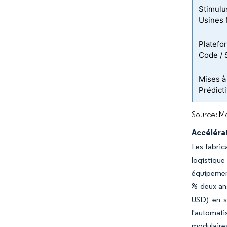
Stimulu
Usines
Platefo
Code /
Mises à
Prédicti
Source: Mo
Accélérat
Les fabric
logistique
équipement
% deux ans
USD) en su
l'automati
modulaires