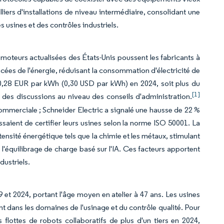
iers d'installations de niveau intermédiaire, consolidant une
s usines et des contrôles industriels.
teurs actualisées des États-Unis poussent les fabricants à
cées de l'énergie, réduisant la consommation d'électricité de
nt 0,28 EUR par kWh (0,30 USD par kWh) en 2024, soit plus du
[1]
 des discussions au niveau des conseils d'administration.
commerciale ; Schneider Electric a signalé une hausse de 22 %
saient de certifier leurs usines selon la norme ISO 50001. La
ensité énergétique tels que la chimie et les métaux, stimulant
 l'équilibrage de charge basé sur l'IA. Ces facteurs apportent
dustriels.
et 2024, portant l'âge moyen en atelier à 47 ans. Les usines
t dans les domaines de l'usinage et du contrôle qualité. Pour
flottes de robots collaboratifs de plus d'un tiers en 2024,