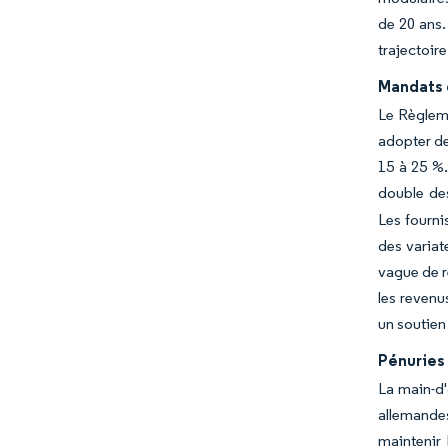
de 20 ans.
trajectoir
Mandats d
Le Règleme
adopter de
15 à 25 %.
double des
Les fourni
des variat
vague de r
les revenu
un soutien
Pénuries
La main-d'
allemandes
maintenir 