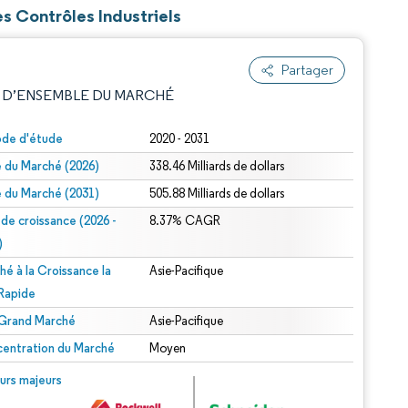
es Contrôles Industriels
Partager
 D’ENSEMBLE DU MARCHÉ
ode d'étude
2020 - 2031
le du Marché (2026)
338.46 Milliards de dollars
le du Marché (2031)
505.88 Milliards de dollars
 de croissance (2026 -
8.37% CAGR
)
hé à la Croissance la
Asie-Pacifique
e attribution sous CC BY 4.0.
 Rapide
 Grand Marché
Asie-Pacifique
entration du Marché
Moyen
© Mordor Intelligence. La réutilisation nécessite une attribution sous CC BY 4.0.
urs majeurs