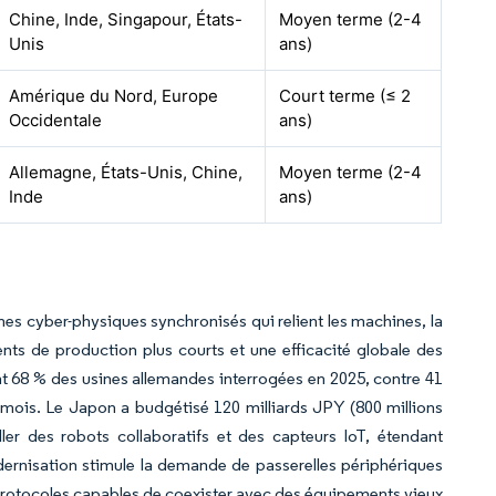
Chine, Inde, Singapour, États-
Moyen terme (2-4
Unis
ans)
Amérique du Nord, Europe
Court terme (≤ 2
Occidentale
ans)
Allemagne, États-Unis, Chine,
Moyen terme (2-4
Inde
ans)
èmes cyber-physiques synchronisés qui relient les machines, la
nts de production plus courts et une efficacité globale des
 68 % des usines allemandes interrogées en 2025, contre 41
8 mois. Le Japon a budgétisé 120 milliards JPY (800 millions
ler des robots collaboratifs et des capteurs IoT, étendant
dernisation stimule la demande de passerelles périphériques
protocoles capables de coexister avec des équipements vieux