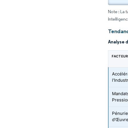
Note : La 
Intelligen
Tendanc
Analyse 
FACTEUR
Accélér
l'Indust
Mandats
Pressio
Pénurie
d'Œuvre