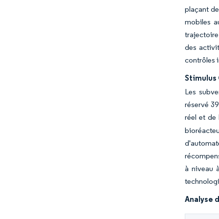
plaçant de
mobiles au
trajectoir
des activi
contrôles i
Stimulus
Les subven
réservé 39
réel et de
bioréacteu
d'automat
récompense
à niveau 
technologi
Analyse d