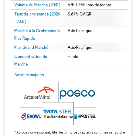
Volume du Marché (2031)
675.19 Millions de tonnes
Taux de croissance (2026
3.67% CAGR
- 2031)
Marché à la Croissance la
Asie-Pacifique
Plus Rapide
Plus Grand Marché
Asie-Pacifique
Concentration du
Faible
Marché
Image © Mordor Intelligence. La réutilisation nécessite une attribution sous CC 
Acteurs majeurs
*Avis de non-responsabilité : les principaux acteurs sont triés sans ordre