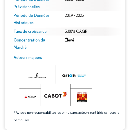
Prévisionnelles
Période de Données
2019 - 2023
Historiques
Taux de croissance
5.00% CAGR
Concentration du
Élevé
Marché
Image © Mordor Intelligence. La réutilisation nécessite une attribution sous CC 
Acteurs majeurs
*Avis de non-responsabilité : les principaux acteurs sont triés sans ordre
particulier