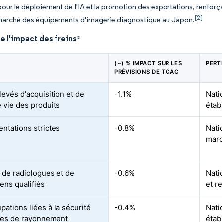
 pour le déploiement de l'IA et la promotion des exportations, renfor
[2]
marché des équipements d'imagerie diagnostique au Japon.
e l'impact des freins
*
(~) % IMPACT SUR LES
PERT
PRÉVISIONS DE TCAC
levés d'acquisition et de
-1.1%
Nati
e vie des produits
étab
ntations strictes
-0.8%
Nati
mar
 de radiologues et de
-0.6%
Nati
ens qualifiés
et r
pations liées à la sécurité
-0.4%
Nati
ses de rayonnement
étab