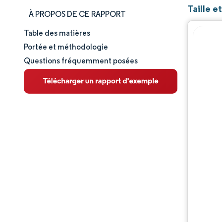
Taille 
À PROPOS DE CE RAPPORT
Table des matières
Taille et part de marché
Portée et méthodologie
Questions fréquemment posées
Analyse du marché
Tendances et perspectives
Analyse des segments
Analyse géographique
Paysage réglementaire
Paysage concurrentiel
Acteurs majeurs