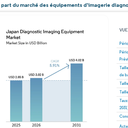
et part du marché des équipements d'imagerie diagn
VUE
Péri
Péri
Prév
Tail
de b
Tail
Image © Mordor Intelligence. La réutilisation nécessite un
Tail
Taux
2031
Conc
Image 
Acte