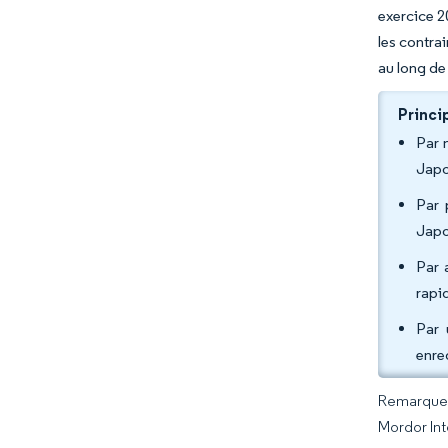
exercice 2
les contra
au long de
Princi
Par 
Japo
Par 
Japo
Par 
rapi
Par 
enre
Remarque :
Mordor Int