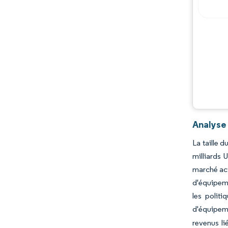
Opportunités et perspectives
Évolutions de l'industrie
Analyse
La taille 
milliards 
marché act
d'équipem
les politi
d'équipem
revenus li