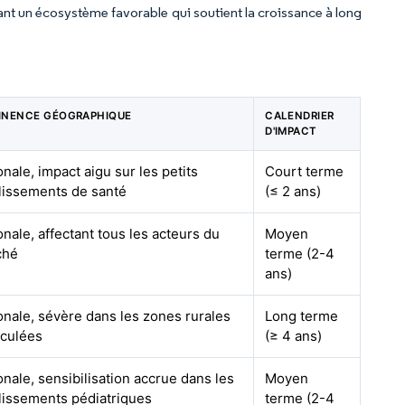
çant un écosystème favorable qui soutient la croissance à long
INENCE GÉOGRAPHIQUE
CALENDRIER
D'IMPACT
onale, impact aigu sur les petits
Court terme
lissements de santé
(≤ 2 ans)
onale, affectant tous les acteurs du
Moyen
ché
terme (2-4
ans)
onale, sévère dans les zones rurales
Long terme
eculées
(≥ 4 ans)
onale, sensibilisation accrue dans les
Moyen
lissements pédiatriques
terme (2-4