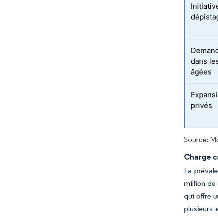
Initiat
dépista
Demande
dans le
âgées
Expansi
privés
Source: Mo
Charge c
La prévale
million de
qui offre 
plusieurs 