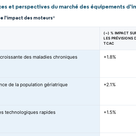
es et perspectives du marché des équipements d'i
de l'impact des moteurs
*
(~) % IMPACT SU
LES PRÉVISIONS 
TCAC
croissante des maladies chroniques
+1.8%
nce de la population gériatrique
+2.1%
s technologiques rapides
+1.5%