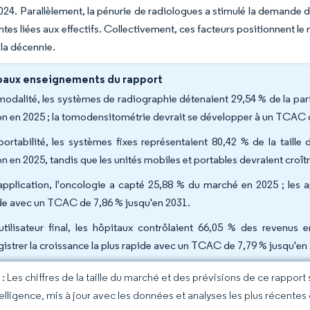
024. Parallèlement, la pénurie de radiologues a stimulé la demande de 
intes liées aux effectifs. Collectivement, ces facteurs positionnent 
 la décennie.
paux enseignements du rapport
modalité, les systèmes de radiographie détenaient 29,54 % de la p
n en 2025 ; la tomodensitométrie devrait se développer à un TCAC 
portabilité, les systèmes fixes représentaient 80,42 % de la tail
n en 2025, tandis que les unités mobiles et portables devraient croît
application, l'oncologie a capté 25,88 % du marché en 2025 ; les ap
de avec un TCAC de 7,86 % jusqu'en 2031.
utilisateur final, les hôpitaux contrôlaient 66,05 % des revenus 
gistrer la croissance la plus rapide avec un TCAC de 7,79 % jusqu'e
 Les chiffres de la taille du marché et des prévisions de ce rapport
elligence, mis à jour avec les données et analyses les plus récentes