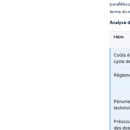
parallèles
terme du 
Analyse d
FREIN
Coûts é
cycle d
Régleme
Pénurie
technici
Préoccu
des do