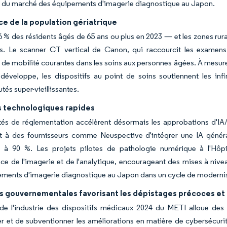
e du marché des équipements d'imagerie diagnostique au Japon.
e de la population gériatrique
 % des résidents âgés de 65 ans ou plus en 2023 — et les zones rur
les. Le scanner CT vertical de Canon, qui raccourcit les examen
s de mobilité courantes dans les soins aux personnes âgées. À mesu
éveloppe, les dispositifs au point de soins soutiennent les infi
s super-vieillissantes.
 technologiques rapides
ités de réglementation accélèrent désormais les approbations d'
t à des fournisseurs comme Neuspective d'intégrer une IA générat
e à 90 %. Les projets pilotes de pathologie numérique à l'Hôpit
e de l'imagerie et de l'analytique, encourageant des mises à nivea
ments d'imagerie diagnostique au Japon dans un cycle de modernisa
es gouvernementales favorisant les dépistages précoces et 
de l'industrie des dispositifs médicaux 2024 du METI alloue des b
r et de subventionner les améliorations en matière de cybersécurité