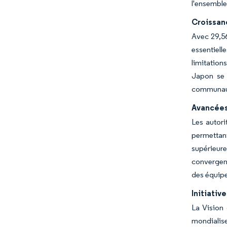
l'ensembl
Croissanc
Avec 29,56
essentiel
limitation
Japon se d
communauté
Avancées
Les autor
permettan
supérieur
convergenc
des équipe
Initiativ
La Vision 
mondialise