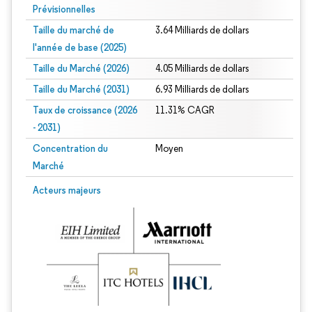
Prévisionnelles
Taille du marché de
3.64 Milliards de dollars
l'année de base (2025)
Taille du Marché (2026)
4.05 Milliards de dollars
Taille du Marché (2031)
6.93 Milliards de dollars
Taux de croissance (2026
11.31% CAGR
- 2031)
Concentration du
Moyen
Marché
Image © Mordor Intelligence. La réutilisation nécessite une attribution sous CC 
Acteurs majeurs