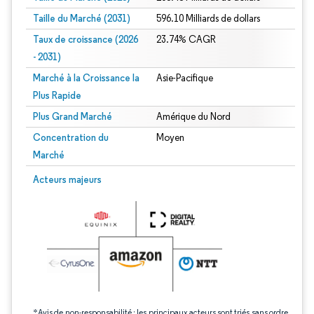
Taille du Marché (2031)
596.10 Milliards de dollars
Taux de croissance (2026
23.74% CAGR
- 2031)
Marché à la Croissance la
Asie-Pacifique
Plus Rapide
Plus Grand Marché
Amérique du Nord
Concentration du
Moyen
Marché
Image © Mordor Intelligence. La réutilisation nécessite une attribution sous CC 
Acteurs majeurs
*Avis de non-responsabilité : les principaux acteurs sont triés sans ordre