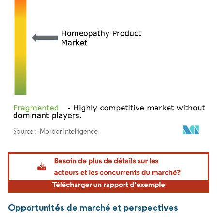
Image © Mordor Intelligence. La réutilisation nécessite une attribution sous CC BY 4.
Opportunités de marché et perspectives