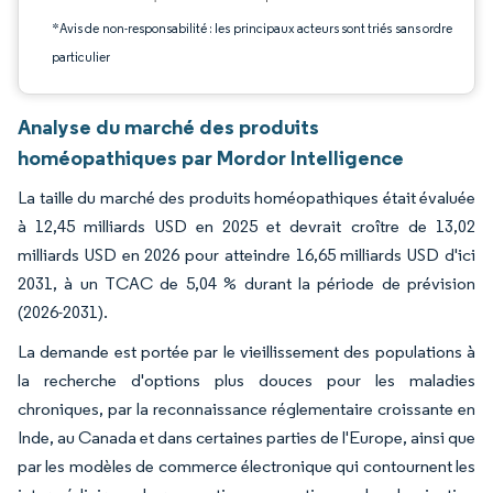
*Avis de non-responsabilité : les principaux acteurs sont triés sans ordre
particulier
Analyse du marché des produits
homéopathiques par Mordor Intelligence
La taille du marché des produits homéopathiques était évaluée
à 12,45 milliards USD en 2025 et devrait croître de 13,02
milliards USD en 2026 pour atteindre 16,65 milliards USD d'ici
2031, à un TCAC de 5,04 % durant la période de prévision
(2026-2031).
La demande est portée par le vieillissement des populations à
la recherche d'options plus douces pour les maladies
chroniques, par la reconnaissance réglementaire croissante en
Inde, au Canada et dans certaines parties de l'Europe, ainsi que
par les modèles de commerce électronique qui contournent les