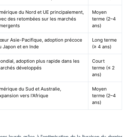
mérique du Nord et UE principalement,
Moyen
vec des retombées sur les marchés
terme (2–4
mergents
ans)
œur Asie-Pacifique, adoption précoce
Long terme
u Japon et en Inde
(≥ 4 ans)
ondial, adoption plus rapide dans les
Court
archés développés
terme (≤ 2
ans)
mérique du Sud et Australie,
Moyen
xpansion vers l'Afrique
terme (2–4
ans)
s lourds grâce à l'optimisation de la livraison du dernier