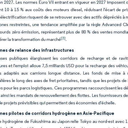
n 2027. Les normes Euro VII entrant en vigueur en 2027 imposent d
nt 10 à 15 % aux coûts des moteurs diesel, réduisant l'écart de prix
l'électrification risquent de se retrouver avec des actifs dépréciés à
ones restreintes, une tendance amplifiée par la règle Advanced Cl
lourds zéro émission, représentant plus de 80 % des ventes mondi
[3]
érer la transformation du marché
.
es de relance des infrastructures
ses publiques élargissent les corridors de recharge et de ravita
tures et l'emploi alloue 7,5 milliards USD pour la recharge des véhic
 adaptés aux camions longue distance. Les fonds de mise à n
alières le long des axes de fret prioritaires, tandis que les projets 
es pour les parcs logistiques. Ces programmes raccourcissent les dél
 ainsi les mandats de renouvellement des flottes. Les fournisseurs d
de projets prévisibles qui permettent des économies d'échelle.
es pilotes de corridors hydrogène en Asie-Pacifique
e hydrogène de Fukushima au Japon relie Tokyo au nord-est avec 12 