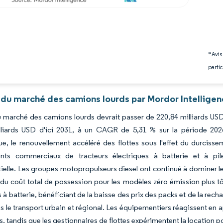
*Avis
partic
 du marché des camions lourds par Mordor Intellige
du marché des camions lourds devrait passer de 220,84 milliards USD
lliards USD d'ici 2031, à un CAGR de 5,31 % sur la période 2
ue, le renouvellement accéléré des flottes sous l'effet du durciss
nts commerciaux de tracteurs électriques à batterie et à pi
ielle. Les groupes motopropulseurs diesel ont continué à dominer le
é du coût total de possession pour les modèles zéro émission plus t
s à batterie, bénéficiant de la baisse des prix des packs et de la rech
s le transport urbain et régional. Les équipementiers réagissent en ap
ls, tandis que les gestionnaires de flottes expérimentent la location pou