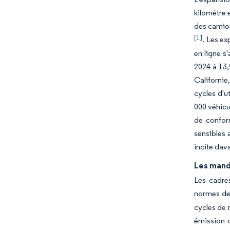
kilomètre 
des camion
[1]
. Les ex
en ligne s
2024 à 13,
Californie
cycles d'u
000 véhicu
de confor
sensibles 
incite dav
Les manda
Les cadres
normes de 
cycles de 
émission d