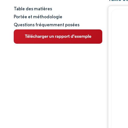
Table des matières
Taille et part de marché
Portée et méthodologie
Questions fréquemment posées
Analyse du marché
Tendances et perspectives
Analyse des segments
Analyse géographique
Paysage réglementaire
Analyse de la chaîne de valeur
Paysage concurrentiel
Acteurs majeurs