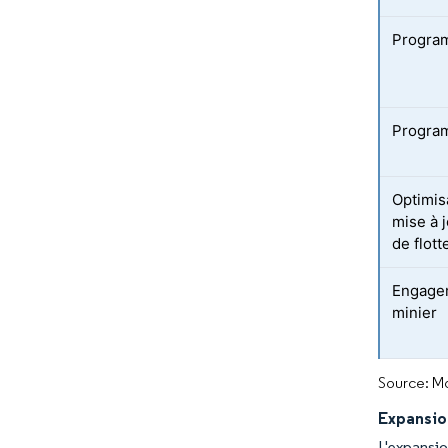
Program
Program
Optimis
mise à 
de flott
Engagem
minier
Source: Mo
Expansio
L'expansi