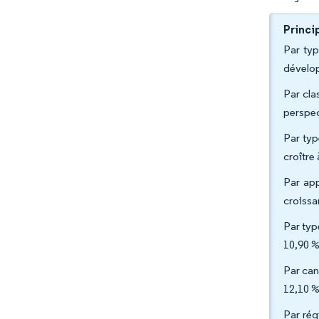
Princi
Par typ
dévelop
Par cla
perspec
Par typ
croître
Par app
croissa
Par typ
10,90 %
Par can
12,10 %
Par rég