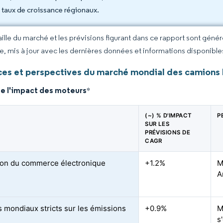
s taux de croissance régionaux.
taille du marché et les prévisions figurant dans ce rapport sont géné
ce, mis à jour avec les dernières données et informations disponible
es et perspectives du marché mondial des camions 
de l'impact des moteurs
*
(~) % D'IMPACT
P
SUR LES
PRÉVISIONS DE
CAGR
on du commerce électronique
+1.2%
M
A
 mondiaux stricts sur les émissions
+0.9%
M
s