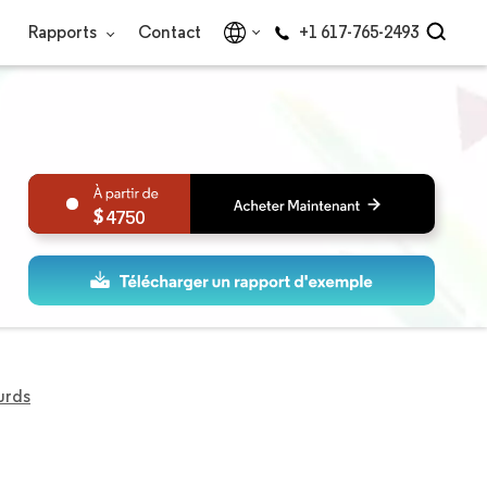
Rapports
Contact
+1 617-765-2493
4750
urds