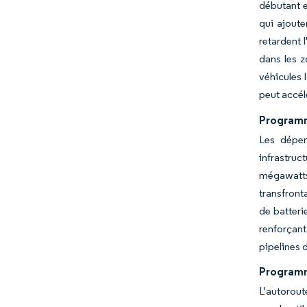
débutant e
qui ajoute
retardent 
dans les z
véhicules 
peut accél
Programm
Les dépen
infrastruc
mégawatts
transfront
de batteri
renforçant
pipelines 
Programm
L'autorout