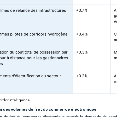
mes de relance des infrastructures
+0.7%
A
a
é
mes pilotes de corridors hydrogène
+0.4%
C
a
ation du coût total de possession par
+0.3%
M
jour à distance pour les gestionnaires
m
es
ents d'électrification du secteur
+0.2%
A
e
rdor Intelligence
n des volumes de fret du commerce électronique
on du fret du commerce électronique stimule la demande de camion