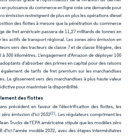
ntée en puissance du commerce en ligne crée une demande pour
o émission restreignent de plus en plus les opérations diesel
position des flottes à mesure que la pénétration du commerce
ge de fret américain passera de 11,27 milliards de tonnes en
r les actifs de transport régional. Les zones zéro émission en
eurs vers des tracteurs de classe 7 et de classe 8 légère, des
200 à 300 kilomètres. L'engagement d'Amazon de déployer 100
rs adoptants d'absorber des primes en capital pour des raisons
 également de tarifs de fret premium sur les marchandises
les. Le glissement vers des marchandises à plus haute valeur
dictive pour maximiser la disponibilité.
llement des flottes
 précédent en faveur de l'électrification des flottes, les
[2]
 zéro émission d'ici 2032
. Les régulateurs compriment les
lean Trucks de l'EPA américaine stipule que les modèles zéro
8 d'ici l'année modèle 2032, avec des étapes intermédiaires