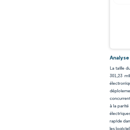
Opportunités et perspectives
Évolutions de l'industrie
Analyse
La taille 
301,23 mi
électroniq
déploieme
concurrent
à la parit
électrique
rapide dan
les logicie