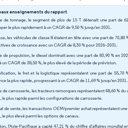
paux enseignements du rapport
e de tonnage, le segment de plus de 15 T détenait une part de 61
per le plus rapidement à un CAGR de 9,50 % jusqu'en 2031.
sse, les véhicules de classe 8 étaient en tête avec une part de 70,80 
tives de croissance avec un CAGR de 8,30 % pour 2026–2031.
e de propulsion, le diesel dominait avec une part de 83,90 % en 202
 à un CAGR de 38,50 %, le plus élevé de la période de prévision.
lication, le fret et la logistique représentaient une part de 55,70
nce la plus rapide, progressant à un CAGR de 11,69 % jusqu'en 2031.
e de carrosserie, les tracteurs-remorques représentaient 48,60 % du 
, le plus rapide parmi les configurations de carrosserie.
al de vente, les transactions OEM/premier achat représentaient une
, le plus élevé parmi les options de canaux.
ion, l'Asie-Pacifique a capté 47,21 % du chiffre d'affaires mondial