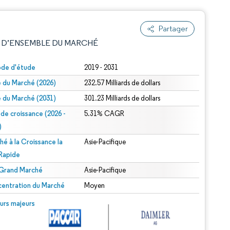
Partager
 D’ENSEMBLE DU MARCHÉ
ode d'étude
2019 - 2031
le du Marché (2026)
232.57 Milliards de dollars
le du Marché (2031)
301.23 Milliards de dollars
 de croissance (2026 -
5.31% CAGR
)
hé à la Croissance la
Asie-Pacifique
e attribution sous CC BY 4.0.
 Rapide
 Grand Marché
Asie-Pacifique
entration du Marché
Moyen
© Mordor Intelligence. La réutilisation nécessite une attribution sous CC BY 4.0.
urs majeurs