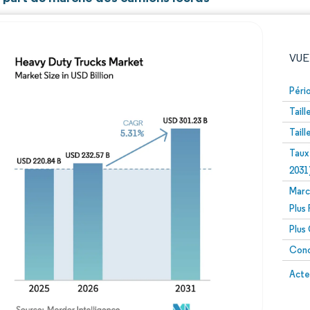
VUE
Péri
Tail
Tail
Taux
2031
Marc
Image © Mordor Intelligence. La réutilisation nécessite un
Plus
Plus
Conc
Image 
Acte