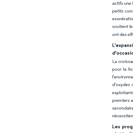
actifs une 
petits con
exonératio
soutient le
ont des ef
L'expans
d'occasi
La croissa
pour la l
l'environn
d'oxydes d
exploitant
premiers a
secondair
nécessiten
Les prog