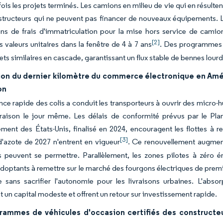
fois les projets terminés. Les camions en milieu de vie qui en résulten
structeurs qui ne peuvent pas financer de nouveaux équipements. La
ns de frais d'immatriculation pour la mise hors service de camions
[2]
s valeurs unitaires dans la fenêtre de 4 à 7 ans
. Des programmes 
fets similaires en cascade, garantissant un flux stable de bennes lour
ion du dernier kilomètre du commerce électronique en Amé
on
nce rapide des colis a conduit les transporteurs à ouvrir des micro-
ivraison le jour même. Les délais de conformité prévus par le P
ement des États-Unis, finalisé en 2024, encouragent les flottes à r
[3]
'azote de 2027 n'entrent en vigueur
. Ce renouvellement augmente
s peuvent se permettre. Parallèlement, les zones pilotes à zéro é
doptants à remettre sur le marché des fourgons électriques de premiè
e sans sacrifier l'autonomie pour les livraisons urbaines. L'abs
t un capital modeste et offrent un retour sur investissement rapide.
rammes de véhicules d'occasion certifiés des constructeu