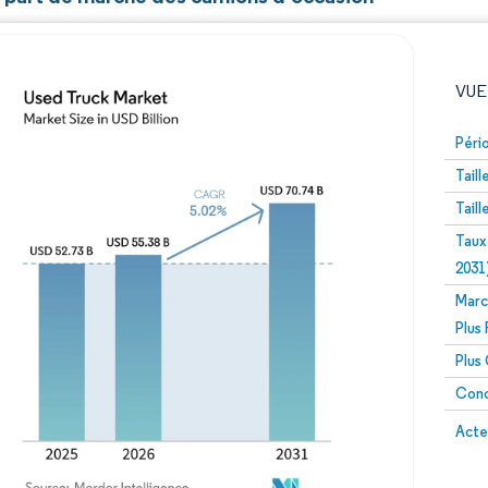
VUE
Péri
Tail
Tail
Taux
2031
Marc
Image © Mordor Intelligence. La réutilisation nécessite un
Plus
Plus
Conc
Image 
Acte