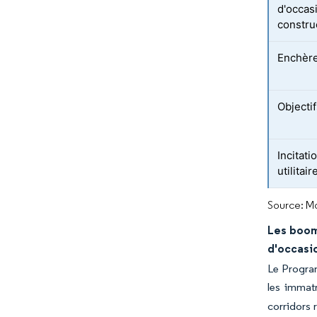
d'occas
constru
Enchère
Objectif
Incitati
utilitai
Source: Mo
Les boom
d'occasi
Le Program
les immat
corridors 