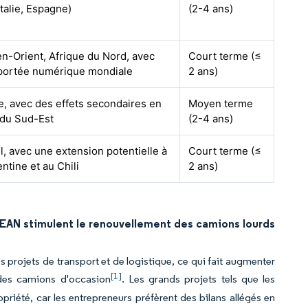
Italie, Espagne)
(2-4 ans)
n-Orient, Afrique du Nord, avec
Court terme (≤
portée numérique mondiale
2 ans)
e, avec des effets secondaires en
Moyen terme
 du Sud-Est
(2-4 ans)
l, avec une extension potentielle à
Court terme (≤
entine et au Chili
2 ans)
SEAN stimulent le renouvellement des camions lourds
s projets de transport et de logistique, ce qui fait augmenter
[1]
 des camions d'occasion
. Les grands projets tels que les
opriété, car les entrepreneurs préfèrent des bilans allégés en