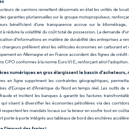
es
ucteurs de camions remettent désormais en état les unités de locati
des garanties pluriannuelles sur le groupe motopropulseur, renforça
eurs bénéficient d'une transparence accrue sur le kilométrage, 
t à réduire la volatilité du coût total de possession. La demande d'
lication d'informations en matière de durabilité des entreprises a ren
 chargeurs préfèrent ainsi les véhicules économes en carburant et
pement en Allemagne et en France accordent des lignes de crédit à f
s CPO conformes à la norme Euro VI-E, renforçant ainsi l'adoption.
ères numériques en gros élargissent le bassin d'acheteurs
res en ligne suppriment les contraintes géographiques, permetta
res d'Europe et d'Amérique du Nord en temps réel. Les outils de vér
fraude et incitent les banques à garantir les factures transfrontaliè
 qui visent à diversifier les économies pétrolières via des corrido
i respectent les mandats locaux sur la teneur en soufre tout en coû
rt porte-à-porte intégrés aux tableaux de bord des enchères accélèr
e l'impact des freins
*