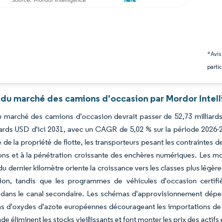
*Avis
partic
 du marché des camions d'occasion par Mordor Intel
du marché des camions d'occasion devrait passer de 52,73 milliard
iards USD d'ici 2031, avec un CAGR de 5,02 % sur la période 2026-
 de la propriété de flotte, les transporteurs pesant les contraintes d
ons et à la pénétration croissante des enchères numériques. Les mod
 dernier kilomètre oriente la croissance vers les classes plus légè
tion, tandis que les programmes de véhicules d'occasion certifi
 dans le canal secondaire. Les schémas d'approvisionnement dépen
s d'oxydes d'azote européennes décourageant les importations de vé
de éliminent les stocks vieillissants et font monter les prix des actifs 