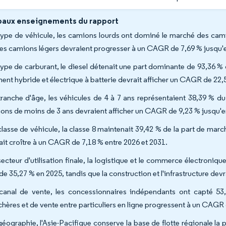
paux enseignements du rapport
type de véhicule, les camions lourds ont dominé le marché des cam
les camions légers devraient progresser à un CAGR de 7,69 % jusqu'
type de carburant, le diesel détenait une part dominante de 93,36 
ent hybride et électrique à batterie devrait afficher un CAGR de 22,
tranche d'âge, les véhicules de 4 à 7 ans représentaient 38,39 % 
ons de moins de 3 ans devraient afficher un CAGR de 9,23 % jusqu'e
classe de véhicule, la classe 8 maintenait 39,42 % de la part de mar
ait croître à un CAGR de 7,18 % entre 2026 et 2031.
secteur d'utilisation finale, la logistique et le commerce électron
 de 35,27 % en 2025, tandis que la construction et l'infrastructure de
canal de vente, les concessionnaires indépendants ont capté 53
chères et de vente entre particuliers en ligne progressent à un CAGR
géographie, l'Asie-Pacifique conserve la base de flotte régionale l