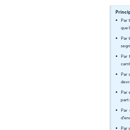
Princi
Par 
que 
Par 
segm
Par 
cami
Par 
devr
Par 
part
Par 
d'en
Par 