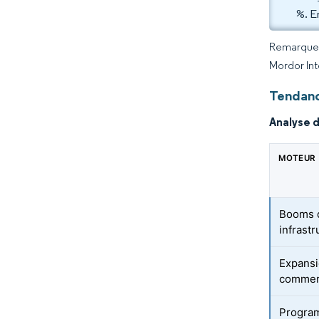
%. E
Remarque :
Mordor Int
Tendanc
Analyse 
MOTEUR
Booms d
infrast
Expansi
commer
Progra