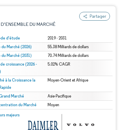
Partager
 D’ENSEMBLE DU MARCHÉ
ode d'étude
2019 - 2031
le du Marché (2026)
55.38 Milliards de dollars
le du Marché (2031)
70.74 Milliards de dollars
 de croissance (2026 -
5.02% CAGR
)
hé à la Croissance la
Moyen-Orient et Afrique
e attribution sous CC BY 4.0.
 Rapide
 Grand Marché
Asie-Pacifique
entration du Marché
Moyen
© Mordor Intelligence. La réutilisation nécessite une attribution sous CC BY 4.0.
urs majeurs