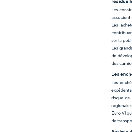
résiduell
Les constr
associent 
Les achet
contribuan
sur la pub
Les grands
de dévelop
des camion
Les ench
Les enchè
excédentai
risque de 
régionales
Euro VI qu
de transpo
Analyse d