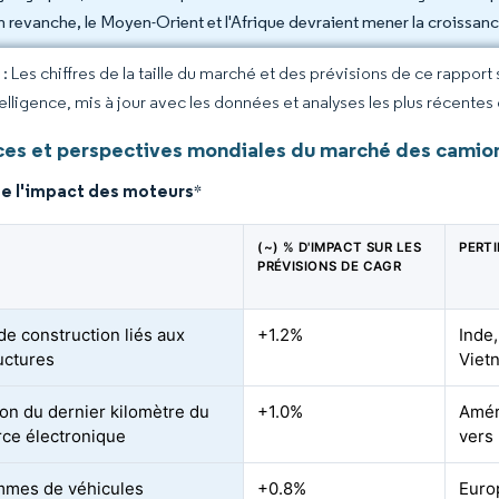
n revanche, le Moyen-Orient et l'Afrique devraient mener la croissan
 Les chiffres de la taille du marché et des prévisions de ce rapport
elligence, mis à jour avec les données et analyses les plus récentes
es et perspectives mondiales du marché des camio
de l'impact des moteurs
*
(~) % D'IMPACT SUR LES
PERT
PRÉVISIONS DE CAGR
e construction liés aux
+1.2%
Inde
ructures
Viet
on du dernier kilomètre du
+1.0%
Amér
ce électronique
vers 
mmes de véhicules
+0.8%
Euro