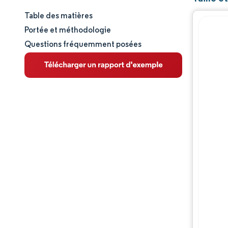
Table des matières
Taille et part de marché
Portée et méthodologie
Questions fréquemment posées
Analyse du marché
Tendances et perspectives
Analyse des segments
Analyse géographique
Paysage réglementaire
Analyse de la chaîne de valeur
Paysage concurrentiel
Acteurs majeurs