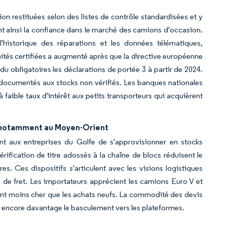
on restituées selon des listes de contrôle standardisées et y
nt ainsi la confiance dans le marché des camions d'occasion.
l'historique des réparations et les données télématiques,
unités certifiées a augmenté après que la directive européenne
du obligatoires les déclarations de portée 3 à partir de 2024.
 documentés aux stocks non vérifiés. Les banques nationales
aible taux d'intérêt aux petits transporteurs qui acquièrent
, notamment au Moyen-Orient
nt aux entreprises du Golfe de s'approvisionner en stocks
ification de titre adossés à la chaîne de blocs réduisent le
res. Ces dispositifs s'articulent avec les visions logistiques
rs de fret. Les importateurs apprécient les camions Euro V et
tant moins cher que les achats neufs. La commodité des devis
e encore davantage le basculement vers les plateformes.