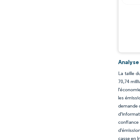
Opportunités et perspectives
Évolutions de l'industrie
Analyse
La taille 
70,74 mill
l'économie
les émissi
demande du
d'informa
confiance
d'émission
casse en In