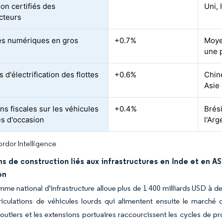
ion certifiés des
Uni, 
cteurs
s numériques en gros
+0.7%
Moye
une 
s d'électrification des flottes
+0.6%
Chin
Asie
ons fiscales sur les véhicules
+0.4%
Brési
res d'occasion
l'Arg
rdor Intelligence
s de construction liés aux infrastructures en Inde et en A
on
me national d'infrastructure alloue plus de 1 400 milliards USD à de
riculations de véhicules lourds qui alimentent ensuite le marché
routiers et les extensions portuaires raccourcissent les cycles de pr