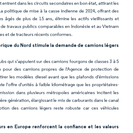
t entrent dans les circuits secondaires en bon état, attirant les
 politique de mise à la casse indienne de 2024, offrant des
 âgés de plus de 15 ans, élimine les actifs vieillissants et
de travaux publics comparables en Indonésie et au Vietnam
des et de tracteurs récents conformes.
rique du Nord stimule la demande de camions légers
hubs qui s'appuient sur des camions fourgons de classes 3 à 5
lan pour des camions propres de l'Agence de protection de
etirer les modèles diesel avant que les plafonds d'émissions
 l'offre d'unités à faible kilométrage que les propriétaires-
mission dans plusieurs métropoles américaines incitent les
re génération, élargissant le mix de carburants dans le canal
orption des camions légers reste robuste car ces véhicules
rs en Europe renforcent la confiance et les valeurs