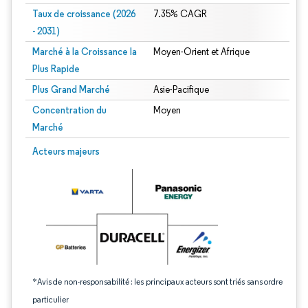
Taux de croissance (2026
7.35% CAGR
- 2031)
Marché à la Croissance la
Moyen-Orient et Afrique
Plus Rapide
Plus Grand Marché
Asie-Pacifique
Concentration du
Moyen
Marché
Image © Mordor Intelligence. La réutilisation nécessite une attribution sous CC 
Acteurs majeurs
*Avis de non-responsabilité : les principaux acteurs sont triés sans ordre
particulier