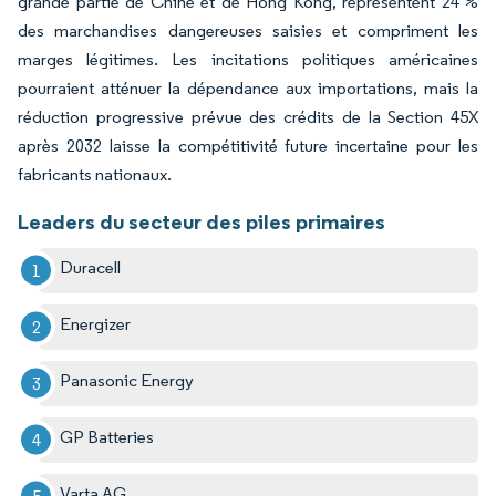
grande partie de Chine et de Hong Kong, représentent 24 %
des marchandises dangereuses saisies et compriment les
marges légitimes. Les incitations politiques américaines
pourraient atténuer la dépendance aux importations, mais la
réduction progressive prévue des crédits de la Section 45X
après 2032 laisse la compétitivité future incertaine pour les
fabricants nationaux.
Leaders du secteur des piles primaires
Duracell
Energizer
Panasonic Energy
GP Batteries
Varta AG