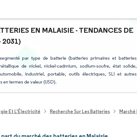
TTERIES EN MALAISIE - TENDANCES DE
 2031)
segmenté par type de batterie (batteries primaires et batteries
étallique de nickel, nickel-cadmium, sodium-soufre, état solide,
tomobile, industriel, portable, outils électriques, SLI et autres
es en termes de valeur (USD).
ie Et L'Électricité
Recherche Sur Les Batteries
Marché D
t part du marché des batteries en Malaisie