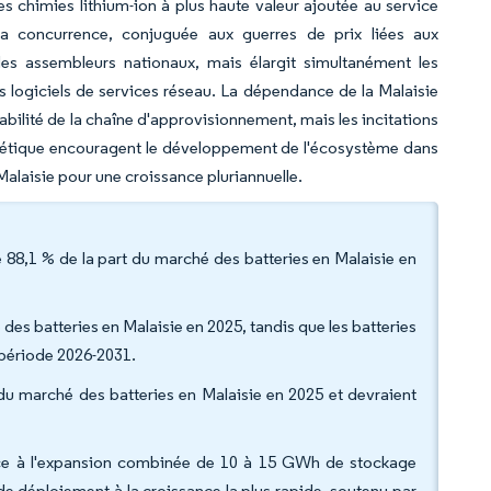
 chimies lithium-ion à plus haute valeur ajoutée au service
de la concurrence, conjuguée aux guerres de prix liées aux
des assembleurs nationaux, mais élargit simultanément les
es logiciels de services réseau. La dépendance de la Malaisie
abilité de la chaîne d'approvisionnement, mais les incitations
nergétique encouragent le développement de l'écosystème dans
Malaisie pour une croissance pluriannuelle.
é 88,1 % de la part du marché des batteries en Malaisie en
 des batteries en Malaisie en 2025, tandis que les batteries
a période 2026-2031.
 du marché des batteries en Malaisie en 2025 et devraient
âce à l'expansion combinée de 10 à 15 GWh de stockage
de déploiement à la croissance la plus rapide, soutenu par