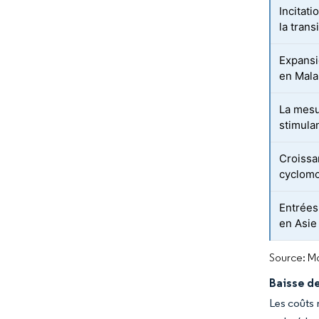
Incitati
la tran
Expansi
en Mala
La mesu
stimulan
Croissa
cyclomo
Entrées 
en Asie
Source: Mo
Baisse de
Les coûts 