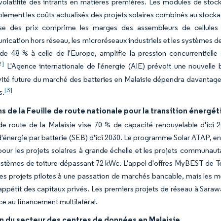
volatilité des intrants en matières premières. Les modules de sto
lement les coûts actualisés des projets solaires combinés au stockag
sse des prix comprime les marges des assembleurs de cellules n
ication hors réseau, les microréseaux industriels et les systèmes 
 de 48 % à celle de l'Europe, amplifie la pression concurrentiel
2]
L'Agence internationale de l'énergie (AIE) prévoit une nouvelle
ité future du marché des batteries en Malaisie dépendra davantage 
[3]
s.
ns de la Feuille de route nationale pour la transition énergé
e de route de la Malaisie vise 70 % de capacité renouvelable d'i
'énergie par batterie (SEB) d'ici 2030. Le programme Solar ATAP, en 
our les projets solaires à grande échelle et les projets communaut
systèmes de toiture dépassant 72 kWc. L'appel d'offres MyBEST d
s projets pilotes à une passation de marchés bancable, mais les m
appétit des capitaux privés. Les premiers projets de réseau à Sarawa
 au financement multilatéral.
n du secteur des centres de données en Malaisie