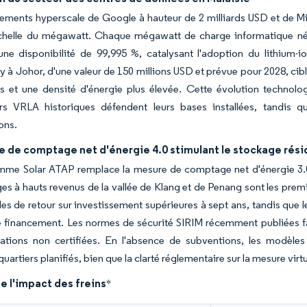
ments hyperscale de Google à hauteur de 2 milliards USD et de Mic
'échelle du mégawatt. Chaque mégawatt de charge informatique n
 une disponibilité de 99,995 %, catalysant l'adoption du lithium
 à Johor, d'une valeur de 150 millions USD et prévue pour 2028, cibl
les et une densité d'énergie plus élevée. Cette évolution techno
urs VRLA historiques défendent leurs bases installées, tandis qu
ons.
e de comptage net d'énergie 4.0 stimulant le stockage rési
me Solar ATAP remplace la mesure de comptage net d'énergie 3.0 e
s à hauts revenus de la vallée de Klang et de Penang sont les prem
es de retour sur investissement supérieures à sept ans, tandis que
 financement. Les normes de sécurité SIRIM récemment publiées favo
tations non certifiées. En l'absence de subventions, les modèl
uartiers planifiés, bien que la clarté réglementaire sur la mesure vir
e l'impact des freins
*