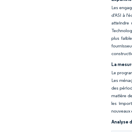
Les engage
d'ASI à l
atteindre
Technology
plus faib
fournisse
constructi
La mesur
Le program
Les ménage
des périod
matière de
les impor
nouveaux q
Analyse d