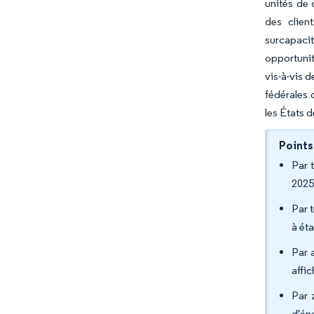
unités de 
des clien
surcapaci
opportunit
vis-à-vis 
fédérales 
les États 
Points
Par 
2025
Par 
à éta
Par 
affic
Par 
d'én