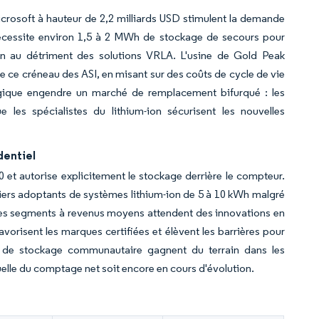
rosoft à hauteur de 2,2 milliards USD stimulent la demande
écessite environ 1,5 à 2 MWh de stockage de secours pour
-ion au détriment des solutions VRLA. L'usine de Gold Peak
e ce créneau des ASI, en misant sur des coûts de cycle de vie
logique engendre un marché de remplacement bifurqué : les
e les spécialistes du lithium-ion sécurisent les nouvelles
dentiel
t autorise explicitement le stockage derrière le compteur.
iers adoptants de systèmes lithium-ion de 5 à 10 kWh malgré
 les segments à revenus moyens attendent des innovations en
risent les marques certifiées et élèvent les barrières pour
es de stockage communautaire gagnent du terrain dans les
tuelle du comptage net soit encore en cours d'évolution.