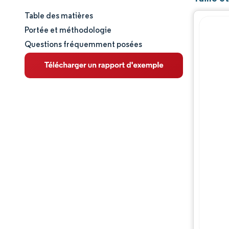
Table des matières
Taille et part de marché
Portée et méthodologie
Questions fréquemment posées
Analyse du marché
Tendances et perspectives
Analyse des segments
Analyse géographique
Paysage réglementaire
Analyse de la chaîne de valeur
Paysage concurrentiel
Acteurs majeurs