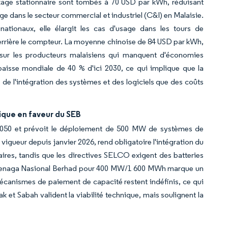
ckage stationnaire sont tombés à 70 USD par kWh, réduisant
e dans le secteur commercial et industriel (C&I) en Malaisie.
ationaux, elle élargit les cas d'usage dans les tours de
derrière le compteur. La moyenne chinoise de 84 USD par kWh,
le sur les producteurs malaisiens qui manquent d'économies
 baisse mondiale de 40 % d'ici 2030, ce qui implique que la
de l'intégration des systèmes et des logiciels que des coûts
tique en faveur du SEB
ci 2050 et prévoit le déploiement de 500 MW de systèmes de
vigueur depuis janvier 2026, rend obligatoire l'intégration du
aires, tandis que les directives SELCO exigent des batteries
e Tenaga Nasional Berhad pour 400 MW/1 600 MWh marque un
écanismes de paiement de capacité restent indéfinis, ce qui
k et Sabah valident la viabilité technique, mais soulignent la