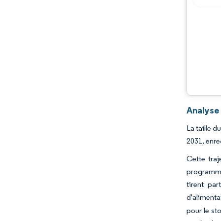
Opportunités et perspectives
Évolutions de l'industrie
Analyse
La taille 
2031, enre
Cette traj
programme 
tirent pa
d'alimentat
pour le st