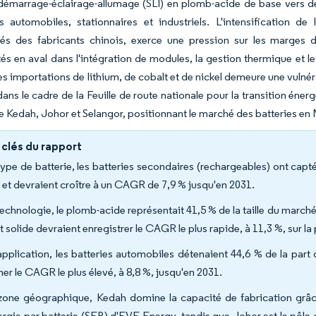
démarrage-éclairage-allumage (SLI) en plomb-acide de base vers des
ts automobiles, stationnaires et industriels. L'intensification 
tés des fabricants chinois, exerce une pression sur les marges 
és en aval dans l'intégration de modules, la gestion thermique et l
des importations de lithium, de cobalt et de nickel demeure une vulnér
dans le cadre de la Feuille de route nationale pour la transition é
de Kedah, Johor et Selangor, positionnant le marché des batteries en 
 clés du rapport
type de batterie, les batteries secondaires (rechargeables) ont capt
 et devraient croître à un CAGR de 7,9 % jusqu'en 2031.
technologie, le plomb-acide représentait 41,5 % de la taille du marché
t solide devraient enregistrer le CAGR le plus rapide, à 11,3 %, sur l
application, les batteries automobiles détenaient 44,6 % de la part
her le CAGR le plus élevé, à 8,8 %, jusqu'en 2031.
zone géographique, Kedah domine la capacité de fabrication gr
ergie par batterie (SEB) d'EVE Energy, tandis que Johor est le pôle 