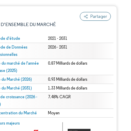
Partager
 D’ENSEMBLE DU MARCHÉ
ode d'étude
2021 - 2031
ode de Données
2026 - 2031
isionnelles
le du marché de l'année
0.87 Milliards de dollars
ase (2025)
le du Marché (2026)
0.93 Milliards de dollars
e attribution sous CC BY 4.0.
le du Marché (2031)
1.33 Milliards de dollars
 de croissance (2026 -
7.48% CAGR
)
entration du Marché
Moyen
© Mordor Intelligence. La réutilisation nécessite une attribution sous CC BY 4.0.
urs majeurs