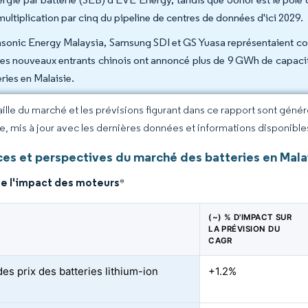
multiplication par cinq du pipeline de centres de données d'ici 2029.
sonic Energy Malaysia, Samsung SDI et GS Yuasa représentaient col
les nouveaux entrants chinois ont annoncé plus de 9 GWh de capacité 
ries en Malaisie.
taille du marché et les prévisions figurant dans ce rapport sont géné
ce, mis à jour avec les dernières données et informations disponible
es et perspectives du marché des batteries en Mala
de l'impact des moteurs
*
(~) % D'IMPACT SUR
LA PRÉVISION DU
CAGR
es prix des batteries lithium-ion
+1.2%