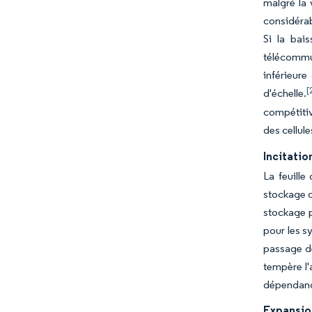
malgré la 
considérab
Si la bai
télécommun
inférieure
[
d'échelle.
compétitiv
des cellule
Incitatio
La feuill
stockage d
stockage p
pour les 
passage de
tempère l'
dépendance
Expansio