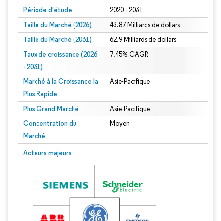
Période d'étude
2020 - 2031
Taille du Marché (2026)
43.87 Milliards de dollars
Taille du Marché (2031)
62.9 Milliards de dollars
Taux de croissance (2026
7.45% CAGR
- 2031)
Marché à la Croissance la
Asie-Pacifique
Plus Rapide
Plus Grand Marché
Asie-Pacifique
Concentration du
Moyen
Marché
Image © Mordor Intelligence. La réutilisation nécessite une attribution sous CC 
Acteurs majeurs