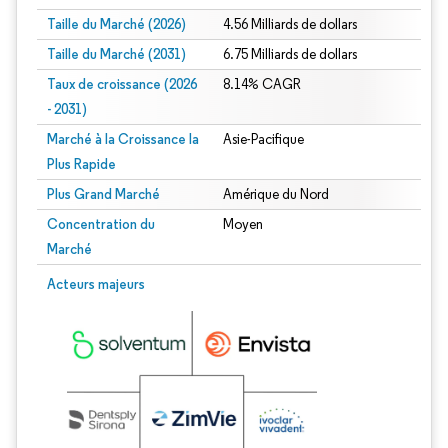
Taille du Marché (2026)
4.56 Milliards de dollars
Taille du Marché (2031)
6.75 Milliards de dollars
Taux de croissance (2026
8.14% CAGR
- 2031)
Marché à la Croissance la
Asie-Pacifique
Plus Rapide
Plus Grand Marché
Amérique du Nord
Concentration du
Moyen
Marché
Image © Mordor Intelligence. La réutilisation nécessite une attribution sous CC 
Acteurs majeurs