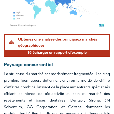
Image © Mordor Intelligence. La réutilisation nécessite une attribution sous CC BY 4.
Paysage concurrentiel
La structure du marché est modérément fragmentée. Les cinq
premiers fournisseurs détiennent environ la moitié du chiffre
d'affaires combiné, laissant de la place aux entrants spécialisés
ciblant les niches de bio-activité au sein du marché des
revêtements et bases dentaires. Dentsply Sirona, 3M
Solventum, GC Corporation et Coltene dominent les
portefeuilles hérités, tandis que de nouveaux challengers tels