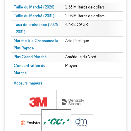
Taille du Marché (2026)
1.63 Milliards de dollars
Taille du Marché (2031)
2.05 Milliards de dollars
Taux de croissance (2026
4.68% CAGR
- 2031)
Marché à la Croissance la
Asie-Pacifique
Plus Rapide
Plus Grand Marché
Amérique du Nord
Concentration du
Moyen
Marché
Image © Mordor Intelligence. La réutilisation nécessite une attribution sous CC 
Acteurs majeurs