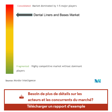
Image © Mordor Intelligence. La réutilisation nécessite une attribution sous CC BY 4.