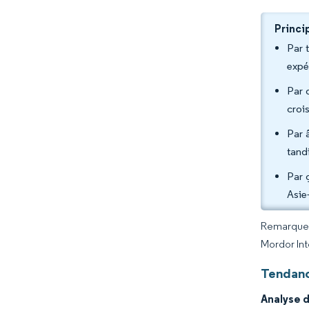
Princi
Par 
expé
Par 
croi
Par 
tand
Par 
Asie
Remarque :
Mordor Int
Tendanc
Analyse d