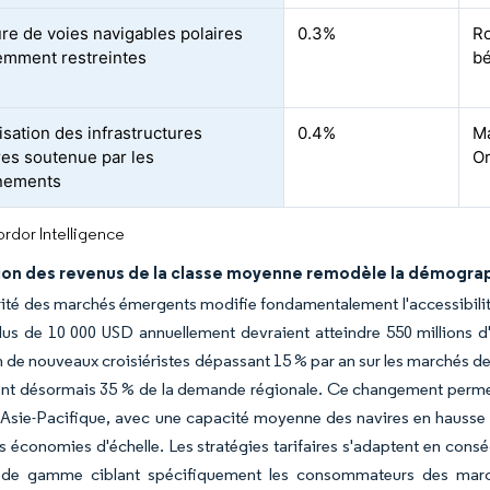
re de voies navigables polaires
0.3%
Ro
mment restreintes
bé
sation des infrastructures
0.4%
M
res soutenue par les
Or
nements
rdor Intelligence
ion des revenus de la classe moyenne remodèle la démogra
ité des marchés émergents modifie fondamentalement l'accessibilité
lus de 10 000 USD annuellement devraient atteindre 550 millions 
 de nouveaux croisiéristes dépassant 15 % par an sur les marchés de 
nt désormais 35 % de la demande régionale. Ce changement permet 
s Asie-Pacifique, avec une capacité moyenne des navires en hausse
es économies d'échelle. Les stratégies tarifaires s'adaptent en co
 de gamme ciblant spécifiquement les consommateurs des marchés