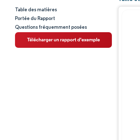
Table des matières
Taille et part de marché
Portée du Rapport
Questions fréquemment posées
Analyse du marché
Tendances et perspectives
Analyse des segments
Analyse géographique
Paysage concurrentiel
Acteurs majeurs
Évolutions de l'industrie