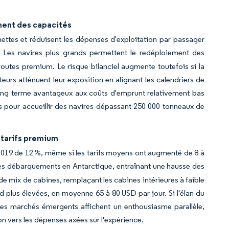
ment des capacités
ttes et réduisent les dépenses d'exploitation par passager
. Les navires plus grands permettent le redéploiement des
routes premium. Le risque bilanciel augmente toutefois si la
eurs atténuent leur exposition en alignant les calendriers de
 long terme avantageux aux coûts d'emprunt relativement bas
res pour accueillir des navires dépassant 250 000 tonneaux de
 tarifs premium
2019 de 12 %, même si les tarifs moyens ont augmenté de 8 à
les débarquements en Antarctique, entraînant une hausse des
e mix de cabines, remplaçant les cabines intérieures à faible
 plus élevées, en moyenne 65 à 80 USD par jour. Si l'élan du
les marchés émergents affichent un enthousiasme parallèle,
n vers les dépenses axées sur l'expérience.