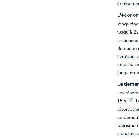
équipemen
L'économ
Vingt-cin
jusqu'à 2
anciennes 
demande ne
livraison 
actuels. L
jauge brut
La deman
Les réserv
[2]
15 %
. 
réservatio
rendement 
tourisme d
signalant 