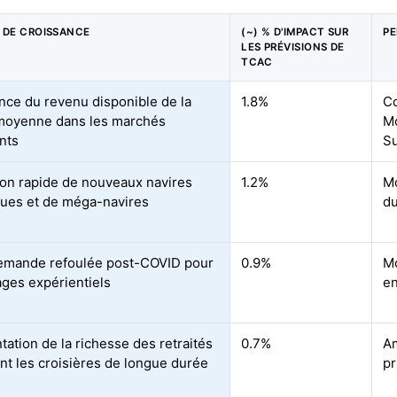
 DE CROISSANCE
(~) % D'IMPACT SUR
PE
LES PRÉVISIONS DE
TCAC
nce du revenu disponible de la
1.8%
Cœ
moyenne dans les marchés
Mo
nts
S
on rapide de nouveaux navires
1.2%
Mo
ues et de méga-navires
du
emande refoulée post-COVID pour
0.9%
Mo
ages expérientiels
e
ation de la richesse des retraités
0.7%
Am
ant les croisières de longue durée
pr