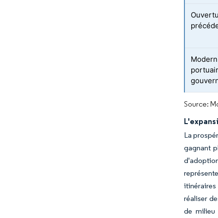
Ouvertu
précéde
Moderni
portuai
gouver
Source: Mo
L'expans
La prospér
gagnant p
d'adoption
représente
itinéraire
réaliser d
de milieu