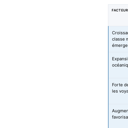
FACTEUR
Croissa
classe 
émerge
Expansi
océaniq
Forte d
les voy
Augment
favoris