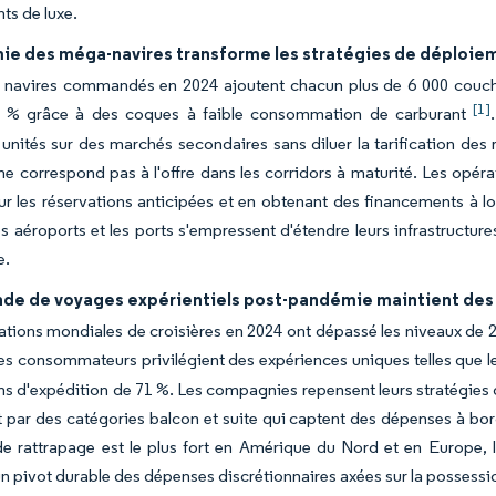
ts de luxe.
ie des méga-navires transforme les stratégies de déploie
q navires commandés en 2024 ajoutent chacun plus de 6 000 couche
[1]
2 % grâce à des coques à faible consommation de carburant
unités sur des marchés secondaires sans diluer la tarification des 
 correspond pas à l'offre dans les corridors à maturité. Les opérat
sur les réservations anticipées et en obtenant des financements à
es aéroports et les ports s'empressent d'étendre leurs infrastructu
e.
de de voyages expérientiels post-pandémie maintient des
ations mondiales de croisières en 2024 ont dépassé les niveaux de 
Les consommateurs privilégient des expériences uniques telles que 
ns d'expédition de 71 %. Les compagnies repensent leurs stratégies d
par des catégories balcon et suite qui captent des dépenses à bord
e rattrapage est le plus fort en Amérique du Nord et en Europe, 
un pivot durable des dépenses discrétionnaires axées sur la possessio