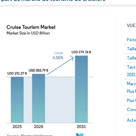
VUE
Péri
Tail
Tail
Taux
2031
Marc
Image © Mordor Intelligence. La réutilisation nécessite un
Plus
Plus
Conc
Image 
Acte