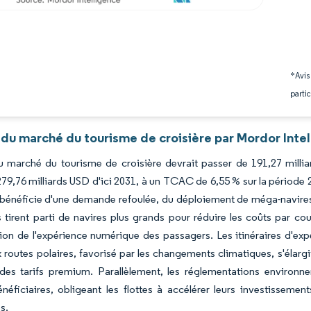
*Avis
partic
 du marché du tourisme de croisière par Mordor Inte
du marché du tourisme de croisière devrait passer de 191,27 milli
279,76 milliards USD d'ici 2031, à un TCAC de 6,55 % sur la période
bénéficie d'une demande refoulée, du déploiement de méga-navires 
 tirent parti de navires plus grands pour réduire les coûts par co
tion de l'expérience numérique des passagers. Les itinéraires d'e
x routes polaires, favorisé par les changements climatiques, s'élarg
des tarifs premium. Parallèlement, les réglementations environn
éficiaires, obligeant les flottes à accélérer leurs investissements
es.