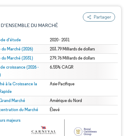
Partager
 D’ENSEMBLE DU MARCHÉ
ode d'étude
2020 - 2031
le du Marché (2026)
203.79 Milliards de dollars
le du Marché (2031)
279.76 Milliards de dollars
 de croissance (2026 -
6.55% CAGR
)
hé à la Croissance la
Asie-Pacifique
e attribution sous CC BY 4.0.
 Rapide
 Grand Marché
Amérique du Nord
entration du Marché
Élevé
© Mordor Intelligence. La réutilisation nécessite une attribution sous CC BY 4.0.
urs majeurs