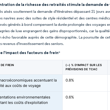
tration de la richesse des retraités stimule la demande d
tés aisés soutiennent la demande d'itinéraires dépassant 21 jours av
es navires avec des suites de style résidentiel et des centres médic
evés générés à bord compensent la durée prolongée des voyages en r
nies de luxe engrangent des gains disproportionnés, car la qualité 
n écho favorable auprès de cette démographie. La poursuite de cett
s revenus d'investissement des seniors.
e l'impact des facteurs de frein
*
 DE FREIN
(~) % D'IMPACT SUR LES
PRÉVISIONS DE TCAC
acroéconomiques accentuant la
0.8%
lité aux coûts de voyage
ntations environnementales
0.6%
ant les coûts d'exploitation