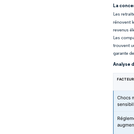
La concen
Les retrai
rénovent l
revenus él
Les compag
trouvent u
garante de
Analyse d
FACTEUR
Chocs m
sensibi
Régleme
augment