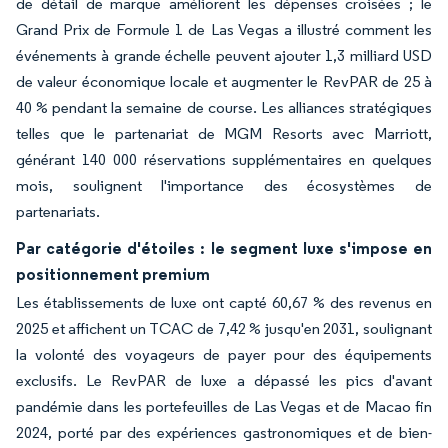
de détail de marque améliorent les dépenses croisées ; le
Grand Prix de Formule 1 de Las Vegas a illustré comment les
événements à grande échelle peuvent ajouter 1,3 milliard USD
de valeur économique locale et augmenter le RevPAR de 25 à
40 % pendant la semaine de course. Les alliances stratégiques
telles que le partenariat de MGM Resorts avec Marriott,
générant 140 000 réservations supplémentaires en quelques
mois, soulignent l'importance des écosystèmes de
partenariats.
Par catégorie d'étoiles : le segment luxe s'impose en
positionnement premium
Les établissements de luxe ont capté 60,67 % des revenus en
2025 et affichent un TCAC de 7,42 % jusqu'en 2031, soulignant
la volonté des voyageurs de payer pour des équipements
exclusifs. Le RevPAR de luxe a dépassé les pics d'avant
pandémie dans les portefeuilles de Las Vegas et de Macao fin
2024, porté par des expériences gastronomiques et de bien-