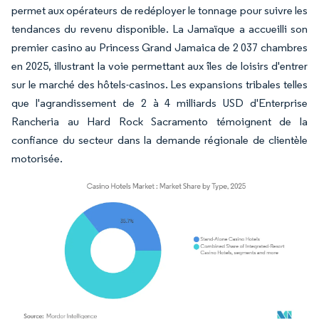
permet aux opérateurs de redéployer le tonnage pour suivre les
tendances du revenu disponible. La Jamaïque a accueilli son
premier casino au Princess Grand Jamaica de 2 037 chambres
en 2025, illustrant la voie permettant aux îles de loisirs d'entrer
sur le marché des hôtels-casinos. Les expansions tribales telles
que l'agrandissement de 2 à 4 milliards USD d'Enterprise
Rancheria au Hard Rock Sacramento témoignent de la
confiance du secteur dans la demande régionale de clientèle
motorisée.