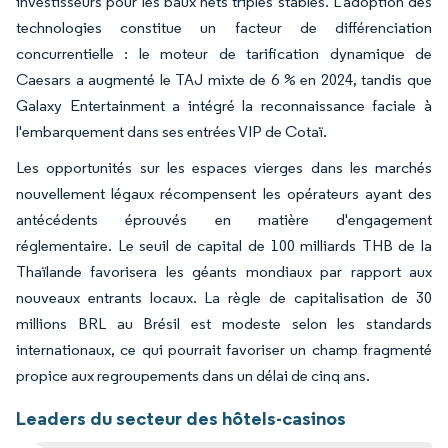
investisseurs pour les baux nets triples stables. L'adoption des
technologies constitue un facteur de différenciation
concurrentielle : le moteur de tarification dynamique de
Caesars a augmenté le TAJ mixte de 6 % en 2024, tandis que
Galaxy Entertainment a intégré la reconnaissance faciale à
l'embarquement dans ses entrées VIP de Cotaï.
Les opportunités sur les espaces vierges dans les marchés
nouvellement légaux récompensent les opérateurs ayant des
antécédents éprouvés en matière d'engagement
réglementaire. Le seuil de capital de 100 milliards THB de la
Thaïlande favorisera les géants mondiaux par rapport aux
nouveaux entrants locaux. La règle de capitalisation de 30
millions BRL au Brésil est modeste selon les standards
internationaux, ce qui pourrait favoriser un champ fragmenté
propice aux regroupements dans un délai de cinq ans.
Leaders du secteur des hôtels-casinos