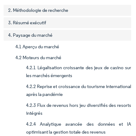
2. Méthodologie de recherche
3. Résumé exécutif
4. Paysage du marché
4.1 Aperçu du marché
4.2 Moteurs du marché
4.2.1 Légalisation croissante des jeux de casino sur
les marchés émergents
4.2.2 Reprise et croissance du tourisme international
après la pandémie
4.2.3 Flux de revenus hors jeu diversifiés des resorts
intégrés
4.2.4 Analytique avancée des données et IA
optimisant la gestion totale des revenus