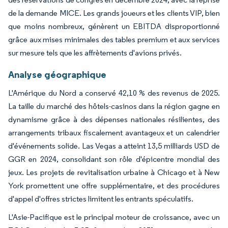
de la demande MICE. Les grands joueurs et les clients VIP, bien
que moins nombreux, génèrent un EBITDA disproportionné
grâce aux mises minimales des tables premium et aux services
sur mesure tels que les affrètements d'avions privés.
Analyse géographique
L'Amérique du Nord a conservé 42,10 % des revenus de 2025.
La taille du marché des hôtels-casinos dans la région gagne en
dynamisme grâce à des dépenses nationales résilientes, des
arrangements tribaux fiscalement avantageux et un calendrier
d'événements solide. Las Vegas a atteint 13,5 milliards USD de
GGR en 2024, consolidant son rôle d'épicentre mondial des
jeux. Les projets de revitalisation urbaine à Chicago et à New
York promettent une offre supplémentaire, et des procédures
d'appel d'offres strictes limitent les entrants spéculatifs.
L'Asie-Pacifique est le principal moteur de croissance, avec un