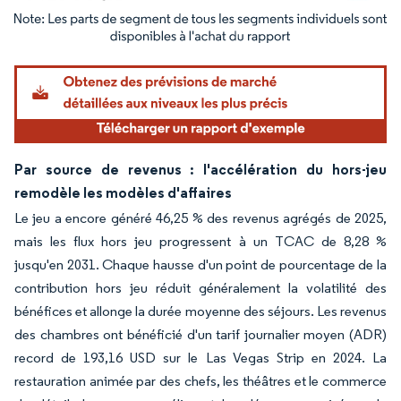
Image © Mordor Intelligence. La réutilisation nécessite une attribution sous CC BY 4.
Par source de revenus : l'accélération du hors-jeu
remodèle les modèles d'affaires
Le jeu a encore généré 46,25 % des revenus agrégés de 2025,
mais les flux hors jeu progressent à un TCAC de 8,28 %
jusqu'en 2031. Chaque hausse d'un point de pourcentage de la
contribution hors jeu réduit généralement la volatilité des
bénéfices et allonge la durée moyenne des séjours. Les revenus
des chambres ont bénéficié d'un tarif journalier moyen (ADR)
record de 193,16 USD sur le Las Vegas Strip en 2024. La
restauration animée par des chefs, les théâtres et le commerce