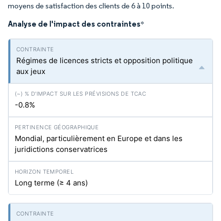
moyens de satisfaction des clients de 6 à 10 points.
Analyse de l'impact des contraintes
*
Régimes de licences stricts et opposition politique
aux jeux
-0.8%
Mondial, particulièrement en Europe et dans les
juridictions conservatrices
Long terme (≥ 4 ans)