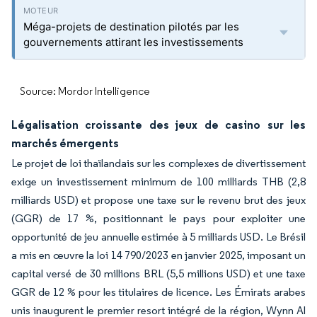
Méga-projets de destination pilotés par les
gouvernements attirant les investissements
Source: Mordor Intelligence
Légalisation croissante des jeux de casino sur les
marchés émergents
Le projet de loi thaïlandais sur les complexes de divertissement
exige un investissement minimum de 100 milliards THB (2,8
milliards USD) et propose une taxe sur le revenu brut des jeux
(GGR) de 17 %, positionnant le pays pour exploiter une
opportunité de jeu annuelle estimée à 5 milliards USD. Le Brésil
a mis en œuvre la loi 14 790/2023 en janvier 2025, imposant un
capital versé de 30 millions BRL (5,5 millions USD) et une taxe
GGR de 12 % pour les titulaires de licence. Les Émirats arabes
unis inaugurent le premier resort intégré de la région, Wynn Al