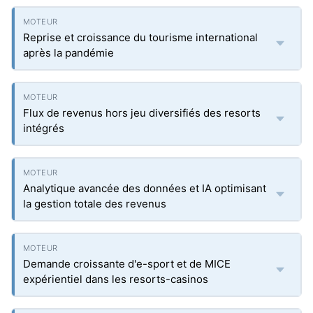
Reprise et croissance du tourisme international
après la pandémie
Flux de revenus hors jeu diversifiés des resorts
intégrés
Analytique avancée des données et IA optimisant
la gestion totale des revenus
Demande croissante d'e-sport et de MICE
expérientiel dans les resorts-casinos