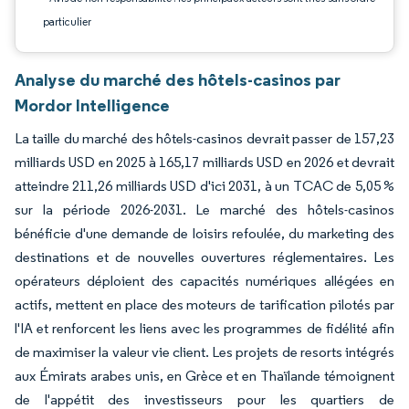
particulier
Analyse du marché des hôtels-casinos par
Mordor Intelligence
La taille du marché des hôtels-casinos devrait passer de 157,23
milliards USD en 2025 à 165,17 milliards USD en 2026 et devrait
atteindre 211,26 milliards USD d'ici 2031, à un TCAC de 5,05 %
sur la période 2026-2031. Le marché des hôtels-casinos
bénéficie d'une demande de loisirs refoulée, du marketing des
destinations et de nouvelles ouvertures réglementaires. Les
opérateurs déploient des capacités numériques allégées en
actifs, mettent en place des moteurs de tarification pilotés par
l'IA et renforcent les liens avec les programmes de fidélité afin
de maximiser la valeur vie client. Les projets de resorts intégrés
aux Émirats arabes unis, en Grèce et en Thaïlande témoignent
de l'appétit des investisseurs pour les quartiers de