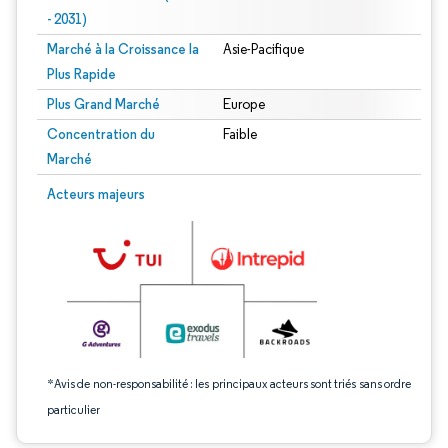
- 2031)
Marché à la Croissance la
Asie-Pacifique
Plus Rapide
Plus Grand Marché
Europe
Concentration du
Faible
Marché
Image © Mordor Intelligence. La réutilisation nécessite une attribution sous CC 
Acteurs majeurs
*Avis de non-responsabilité : les principaux acteurs sont triés sans ordre
particulier