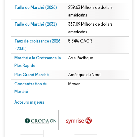
Taille du Marché (2026)
259.63 Millions de dollars
américains
Taille du Marché (2031)
337.09 Millions de dollars
américains
Taux de croissance (2026
5.34% CAGR
- 2031)
Marché à la Croissance la
Asie-Pacifique
Plus Rapide
Plus Grand Marché
Amérique du Nord
Concentration du
Moyen
Marché
Image © Mordor Intelligence. La réutilisation nécessite une attribution sous CC 
Acteurs majeurs