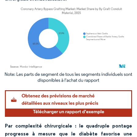
Image © Mordor Intelligence. La réutilisation nécessite une attribution sous CC BY 4.
Par complexité chirurgicale : le quadruple pontage
progresse à mesure que le diabète favorise une