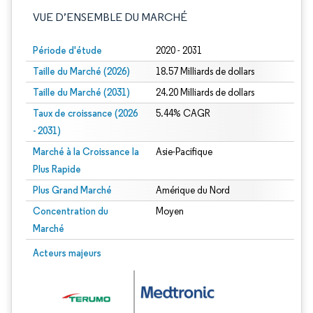
VUE D’ENSEMBLE DU MARCHÉ
Période d'étude
2020 - 2031
Taille du Marché (2026)
18.57 Milliards de dollars
Taille du Marché (2031)
24.20 Milliards de dollars
Taux de croissance (2026
5.44% CAGR
- 2031)
Marché à la Croissance la
Asie-Pacifique
Plus Rapide
Plus Grand Marché
Amérique du Nord
Concentration du
Moyen
Marché
Image © Mordor Intelligence. La réutilisation nécessite une attribution sous CC 
Acteurs majeurs