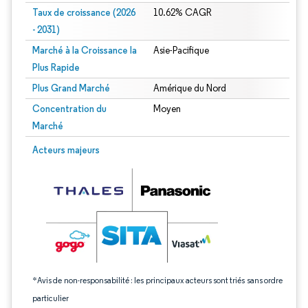
Taux de croissance (2026
10.62% CAGR
- 2031)
Marché à la Croissance la
Asie-Pacifique
Plus Rapide
Plus Grand Marché
Amérique du Nord
Concentration du
Moyen
Marché
Image © Mordor Intelligence. La réutilisation nécessite une attribution sous CC 
Acteurs majeurs
*Avis de non-responsabilité : les principaux acteurs sont triés sans ordre
particulier