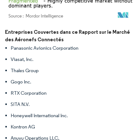
Image © Mordor Intelligence. La réutilisation nécessite une attribution sous CC BY 4.
Entreprises Couvertes dans ce Rapport sur le Marché
des Aéronefs Connectés
Panasonic Avionics Corporation
Viasat, Inc.
Thales Group
Gogo Inc.
RTX Corporation
SITA N.V.
Honeywell International Inc.
Kontron AG
Anuvu Operations LLC,