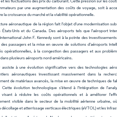
et les fluctuations des prix du carburant. Cette pression sur les coût
mmateurs par une augmentation des coûts de voyage, soit à accept
re la croissance du marché et la viabilité opérationnelle.
ucture aéronautique de la région fait l'objet d'une modernisation sub
s États-Unis et du Canada. Des aéroports tels que l'aéroport int
 international John F. Kennedy sont à la pointe des investissements
 des passagers et la mise en œuvre de solutions d'aéroports intel
tés opérationnelles, à la congestion des passagers et aux problèm
dans plusieurs aéroports nord-américains.
 assiste à une évolution significative vers des technologies aér
tiers aéronautiques investissant massivement dans la recherch
ent de matériaux avancés, la mise en œuvre de techniques de fabric
e. Cette évolution technologique s'étend à l'intégration de l'
 visant à réduire les coûts opérationnels et à améliorer l'eff
èrement visible dans le secteur de la mobilité aérienne urbaine,
à décollage et atterrissage verticaux électriques (eVTOL) et les infra