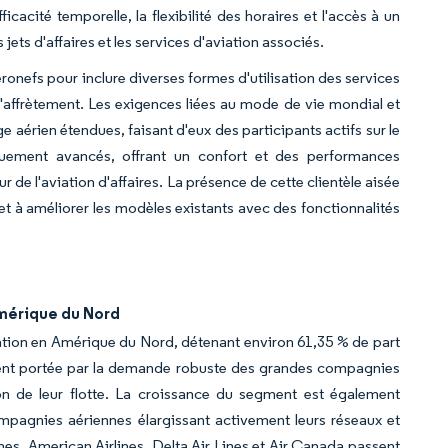
ficacité temporelle, la flexibilité des horaires et l'accès à un
ets d'affaires et les services d'aviation associés.
ronefs pour inclure diverses formes d'utilisation des services
d'affrètement. Les exigences liées au mode de vie mondial et
aérien étendues, faisant d'eux des participants actifs sur le
quement avancés, offrant un confort et des performances
 de l'aviation d'affaires. La présence de cette clientèle aisée
 à améliorer les modèles existants avec des fonctionnalités
Amérique du Nord
ation en Amérique du Nord, détenant environ 61,35 % de part
ment portée par la demande robuste des grandes compagnies
on de leur flotte. La croissance du segment est également
ompagnies aériennes élargissant activement leurs réseaux et
ines, American Airlines, Delta Air Lines et Air Canada passent