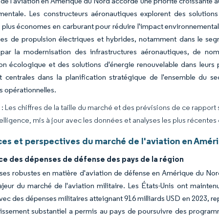
 de l'aviation en Amérique du Nord accorde une priorité croissante a
mentale. Les constructeurs aéronautiques explorent des solutions
 plus économes en carburant pour réduire l'impact environnemental
es de propulsion électriques et hybrides, notamment dans le segme
par la modernisation des infrastructures aéronautiques, de nom
on écologique et des solutions d'énergie renouvelable dans leurs
 centrales dans la planification stratégique de l'ensemble du se
 opérationnelles.
 Les chiffres de la taille du marché et des prévisions de ce rapport
elligence, mis à jour avec les données et analyses les plus récentes
es et perspectives du marché de l'aviation en Amér
ce des dépenses de défense des pays de la région
es robustes en matière d'aviation de défense en Amérique du Nord,
eur du marché de l'aviation militaire. Les États-Unis ont mainten
vec des dépenses militaires atteignant 916 milliards USD en 2023, 
tissement substantiel a permis au pays de poursuivre des program