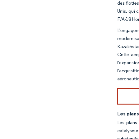
des flotte
Unis, qui 
F/A-18 Hor
L'engageme
modernisat
Kazakhsta
Cette acqu
l'expansio
l'acquisi
aéronautiq
Les plans
Les plans
catalyseu
substantie