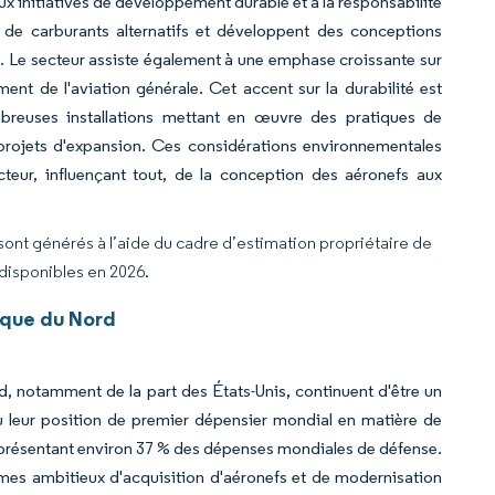
ux initiatives de développement durable et à la responsabilité
 de carburants alternatifs et développent des conceptions
. Le secteur assiste également à une emphase croissante sur
nt de l'aviation générale. Cet accent sur la durabilité est
breuses installations mettant en œuvre des pratiques de
 projets d'expansion. Ces considérations environnementales
cteur, influençant tout, de la conception des aéronefs aux
 sont générés à l’aide du cadre d’estimation propriétaire de
 disponibles en 2026.
ique du Nord
 notamment de la part des États-Unis, continuent d'être un
u leur position de premier dépensier mondial en matière de
représentant environ 37 % des dépenses mondiales de défense.
mes ambitieux d'acquisition d'aéronefs et de modernisation