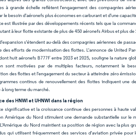
 à grande échelle reflètent l'engagement des compagnies aérienne
r le besoin d'aéronefs plus économes en carburant et d'une capaci
e est illustrée par des développements récents tels que la command
outant à leur flotte existante de plus de 450 aéronefs Airbus et plus 
d'expansion s'étendent au-delà des compagnies aériennes de passage
e des efforts de modernisation des flottes. L'annonce de United Parc
dont huit aéronefs B777F entre 2023 et 2025, souligne la nature glob
on sont motivées par de multiples facteurs, notamment le bes
ion des flottes et l'engagement du secteur à atteindre zéro émissi
ogrammes continus de renouvellement des flottes indiquent une 
 à long terme du marché.
ce des HNWI et UHNWI dans la région
e significative et la croissance continue des personnes à haute va
n Amérique du Nord stimulent une demande substantielle sur le ma
. L'Amérique du Nord maintient sa position de région avec la plus 
dus qui utilisent fréquemment des services d'aviation privée pour 