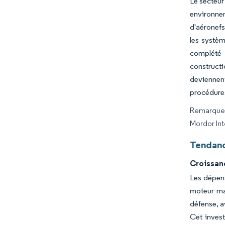
Le secteur
environne
d'aéronefs
les systèm
complété 
constructi
deviennent
procédures
Remarque :
Mordor Int
Tendanc
Croissan
Les dépens
moteur maj
défense, a
Cet inves