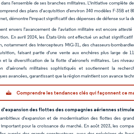
s dans l'ensemble de ses branches militaires. L'initiative complète 
comprend des plans d'acquisition d'environ 340 modèles F-35B et 80
net, démontre l'impact significatif des dépenses de défense sur la 
nt envers l'avancement de l'aviation militaire est encore attesté 
ion. En avril 2024, les États-Unis ont effectué un achat significat
n, notamment des intercepteurs MiG-31, des chasseurs-bombardier
isition, faisant partie d'une vente aux enchères plus large de 117
n et la diversification de la flotte d'aéronefs militaires. Les ni
tion d'aéronefs militaires sophistiqués et soutiennent la rech
ues avancées, garantissant que la région maintient son avance techno
Comprendre les tendances clés qui façonnent ce m
 d'expansion des flottes des compagnies aériennes stimuler
 ambitieux d'expansion et de modernisation des flottes des gran
r important pour la croissance du marché. En août 2023, les comp
lles auprès des grands constructeurs, avec des prévisions de livr