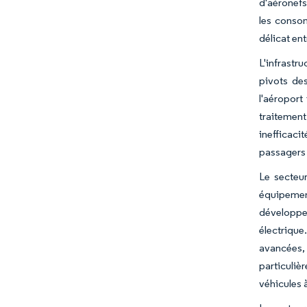
d'aéronefs 
les conso
délicat ent
L'infrastr
pivots de
l'aéroport
traitement
inefficaci
passagers 
Le secteur
équipemen
développem
électriqu
avancées,
particuli
véhicules 