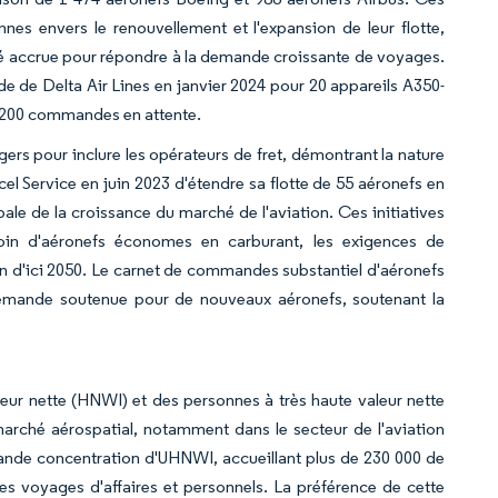
s envers le renouvellement et l'expansion de leur flotte,
té accrue pour répondre à la demande croissante de voyages.
e de Delta Air Lines en janvier 2024 pour 20 appareils A350-
de 200 commandes en attente.
rs pour inclure les opérateurs de fret, démontrant la nature
el Service en juin 2023 d'étendre sa flotte de 55 aéronefs en
ale de la croissance du marché de l'aviation. Ces initiatives
oin d'aéronefs économes en carburant, les exigences de
on d'ici 2050. Le carnet de commandes substantiel d'aéronefs
demande soutenue pour de nouveaux aéronefs, soutenant la
leur nette (HNWI) et des personnes à très haute valeur nette
rché aérospatial, notamment dans le secteur de l'aviation
grande concentration d'UHNWI, accueillant plus de 230 000 de
les voyages d'affaires et personnels. La préférence de cette