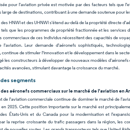
isée pour l'aviation privée est motivée par des facteurs tels que l'ef
s large de destinations, contribuant à une demande soutenue pour les j
e des HNWI et des UHNWI s'étend au-delà de la propriété directe d'aé
, tels que les programmes de propriété fractionnée et les services 
ts commerciaux de ces individus nécessitent des capacités de voyage 
 l'aviation. Leur demande d'aéronefs sophistiqués, technologi
, continue de stimuler l'innovation et le développement dans le secteur
é les constructeurs à développer de nouveaux modèles d'aéronefs et
acités avancées, stimulant davantage la croissance du marché.
 des segments
des aéronefs commerciaux sur le marché de l'aviation en 
 de l'aviation commerciale continue de dominer le marché de l'avi
 en 2025. Cette position importante sur le marché est principale
 des États-Unis et du Canada pour la modernisation et l'expansi
ar la reprise croissante du trafic passagers dans la région, les c
nt de nouvelles routes. Les grands transporteurs tels que United Airl