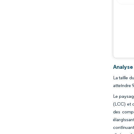
Analyse
La taille 
atteindre 
Le paysage
(LCC) et 
des compa
élargissan
continuant