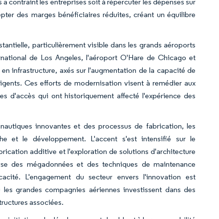
s a contraint les entreprises soit à répercuter les dépenses sur
er des marges bénéficiaires réduites, créant un équilibre
stantielle, particulièrement visible dans les grands aéroports
ernational de Los Angeles, l'aéroport O'Hare de Chicago et
 en infrastructure, axés sur l'augmentation de la capacité de
ligents. Ces efforts de modernisation visent à remédier aux
es d'accès qui ont historiquement affecté l'expérience des
onautiques innovantes et des processus de fabrication, les
e et le développement. L'accent s'est intensifié sur le
ation additive et l'exploration de solutions d'architecture
analyse des mégadonnées et des techniques de maintenance
icacité. L'engagement du secteur envers l'innovation est
 où les grandes compagnies aériennes investissent dans des
structures associées.