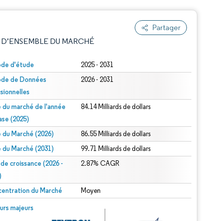
Partager
 D’ENSEMBLE DU MARCHÉ
ode d'étude
2025 - 2031
ode de Données
2026 - 2031
isionnelles
le du marché de l'année
84.14 Milliards de dollars
ase (2025)
le du Marché (2026)
86.55 Milliards de dollars
e attribution sous CC BY 4.0.
le du Marché (2031)
99.71 Milliards de dollars
 de croissance (2026 -
2.87% CAGR
)
entration du Marché
Moyen
© Mordor Intelligence. La réutilisation nécessite une attribution sous CC BY 4.0.
urs majeurs