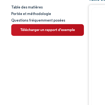
Table des matières
Taille et part de marché
Portée et méthodologie
Questions fréquemment posées
Analyse du marché
Tendances et perspectives
Analyse des segments
Analyse géographique
Paysage concurrentiel
Acteurs majeurs
Opportunités et perspectives
Évolutions de l'industrie