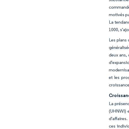
commandes
motivés pa
La tendanc
1000, s'aj
Les plans 
généralisé
deux ans, 
d'expansi
modernisat
et les pr
croissance
Croissan
La présenc
(UHNWI) e
d'affaires
ces indivi