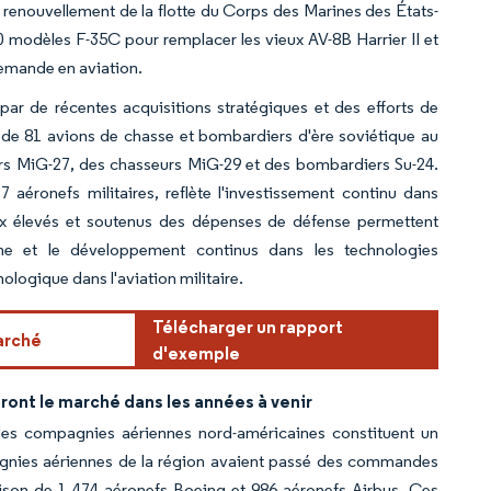
de renouvellement de la flotte du Corps des Marines des États-
 modèles F-35C pour remplacer les vieux AV-8B Harrier II et
demande en aviation.
par de récentes acquisitions stratégiques et des efforts de
if de 81 avions de chasse et bombardiers d'ère soviétique au
s MiG-27, des chasseurs MiG-29 et des bombardiers Su-24.
 aéronefs militaires, reflète l'investissement continu dans
veaux élevés et soutenus des dépenses de défense permettent
erche et le développement continus dans les technologies
logique dans l'aviation militaire.
Télécharger un rapport
arché
d'exemple
ont le marché dans les années à venir
des compagnies aériennes nord-américaines constituent un
agnies aériennes de la région avaient passé des commandes
aison de 1 474 aéronefs Boeing et 986 aéronefs Airbus. Ces