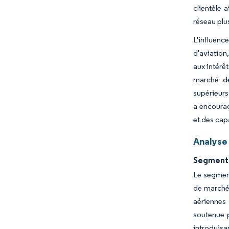
clientèle a
réseau plu
L'influenc
d'aviation
aux intérê
marché de
supérieurs
a encourag
et des cap
Analyse
Segment 
Le segment
de marché
aériennes
soutenue p
introduisa