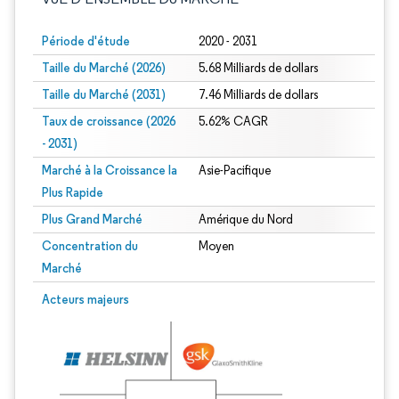
Période d'étude
2020 - 2031
Taille du Marché (2026)
5.68 Milliards de dollars
Taille du Marché (2031)
7.46 Milliards de dollars
Taux de croissance (2026
5.62% CAGR
- 2031)
Marché à la Croissance la
Asie-Pacifique
Plus Rapide
Plus Grand Marché
Amérique du Nord
Concentration du
Moyen
Marché
Image © Mordor Intelligence. La réutilisation nécessite une attribution sous CC 
Acteurs majeurs