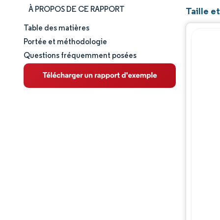
À PROPOS DE CE RAPPORT
Taille e
Table des matières
Taille et part de marché
Portée et méthodologie
Questions fréquemment posées
Analyse du marché
Tendances et perspectives
Analyse des segments
Analyse géographique
Paysage réglementaire
Analyse de la chaîne de valeur
Paysage concurrentiel