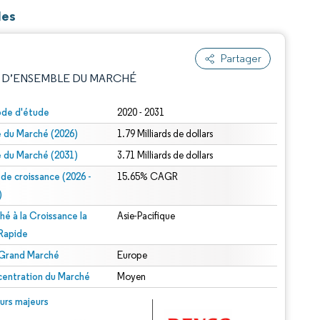
les
Partager
 D’ENSEMBLE DU MARCHÉ
ode d'étude
2020 - 2031
le du Marché (2026)
1.79 Milliards de dollars
le du Marché (2031)
3.71 Milliards de dollars
 de croissance (2026 -
15.65% CAGR
)
hé à la Croissance la
Asie-Pacifique
e attribution sous CC BY 4.0.
 Rapide
 Grand Marché
Europe
entration du Marché
Moyen
© Mordor Intelligence. La réutilisation nécessite une attribution sous CC BY 4.0.
urs majeurs