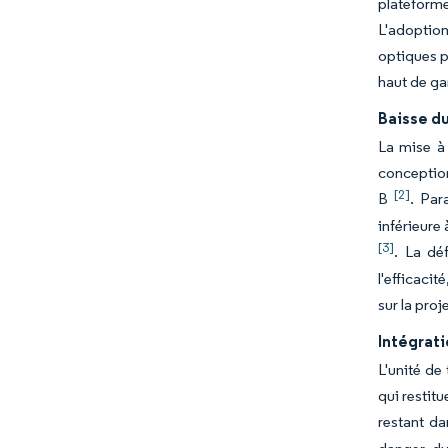
plateforme
L'adoption
optiques p
haut de ga
Baisse d
La mise à 
conception
[2]
B
. Par
inférieure
[3]
. La dé
l'efficaci
sur la proj
Intégrati
L'unité de
qui restit
restant da