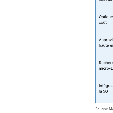
Optique
coût
Approvi
haute e
Recherc
micro-
Intégrat
la 5G
Source: Mo