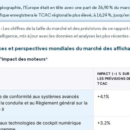
géographie, l'Europe était en tête avec une part de 36,90 % du marc
fique enregistrera le TCAC régional le plus élevé, à 16,24 %, jusqu'en
 Les chiffres de la taille du marché et des prévisions de ce rapport
elligence, mis à jour avec les données et analyses les plus récentes
es et perspectives mondiales du marché des affich
d'impact des moteurs
*
IMPACT (~) % SUR
LES PRÉVISIONS D
TCAC
 de conformité aux systèmes avancés
+4.1%
à la conduite et au Règlement général sur la
 II
aux technologies de cockpit numérique
+3.2%
e gamme