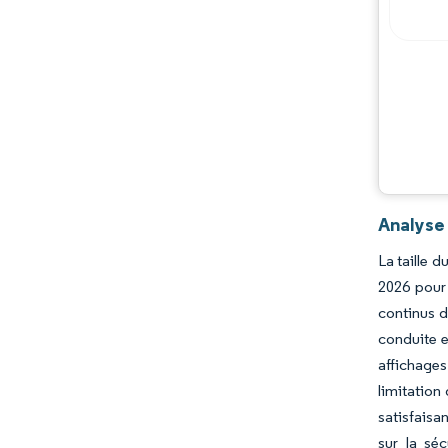
Acteurs majeurs
Opportunités et perspectives
Évolutions de l'industrie
Analyse
La taille 
2026 pour 
continus d
conduite e
affichage
limitation
satisfaisa
sur la sé