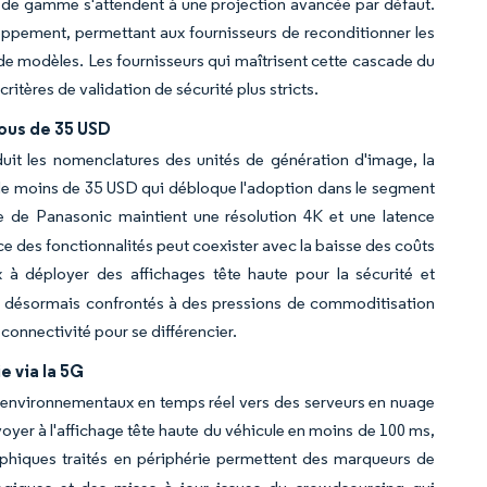
t de gamme s'attendent à une projection avancée par défaut.
loppement, permettant aux fournisseurs de reconditionner les
e modèles. Les fournisseurs qui maîtrisent cette cascade du
tères de validation de sécurité plus stricts.
sous de 35 USD
uit les nomenclatures des unités de génération d'image, la
de moins de 35 USD qui débloque l'adoption dans le segment
ée de Panasonic maintient une résolution 4K et une latence
ce des fonctionnalités peut coexister avec la baisse des coûts
 à déployer des affichages tête haute pour la sécurité et
ont désormais confrontés à des pressions de commoditisation
 connectivité pour se différencier.
e via la 5G
 environnementaux en temps réel vers des serveurs en nuage
oyer à l'affichage tête haute du véhicule en moins de 100 ms,
aphiques traités en périphérie permettent des marqueurs de