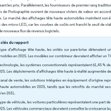
ant les prix. Parallèlement, les fournisseurs de premier rang tradition
es de l'holographie ouvrent de nouveaux viviers de valeur en accord
 Le marché des affichages tête haute automobiles maintient son él
des micro-LED, car les courbes de coûts ont franchi le seuil de via
e nouveaux flux de revenus logiciels.
 clés du rapport
type d'affichage tête haute, les unités sur pare-brise détenaient
mobiles en 2025. Les modèles sur combineur devraient afficher un 
technologie, les systèmes conventionnels représentaient 61,45 % de 
025. Les déploiements d'affichages tête haute à réalité augmentée d
canal de vente, les solutions intégrées en équipement d'origine re
 haute automobiles en 2025, tandis que les retrofits du marché s
u'en 2031.
type de véhicule, les voitures particulières représentaient une part 
025. Les véhicules commerciaux devraient connaître la croissance la