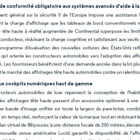
e conformité obligatoire aux systèmes avancés d'aide à la c
nt général sur la sécurité II de l'Europe impose une assistance in
 la charge d'affichage que les tableaux de bord conventionnels ne
e tête haute à réalité augmentée de Continental superpose les limi
conducteur, réduisant la charge cognitive et satisfaisant aux seuil
programme d'évaluation des nouvelles voitures des États-Unis ref
qui oriente les constructeurs automobiles vers l'adoption des af
. Les fournisseurs bénéficient d'une demande ancrée dans la loi pl
 le marché des affichages tête haute automobiles contre un ralen
ux cockpits numériques haut de gamme
ructeurs automobiles de luxe repensent la conception de l'habi
s les affichages tête haute passent d'un accessoire optionnel à 
ne bande d'image unifiée sur toute la largeur du pare-brise, comb
 en temps réel, renforçant la valeur de la marque tout en réduisant 
lan virtuel de 88 pouces à une distance focale de 200 mètres, élevan
nouvelle venue américaine Lucid garantit la disponibilité de l'af