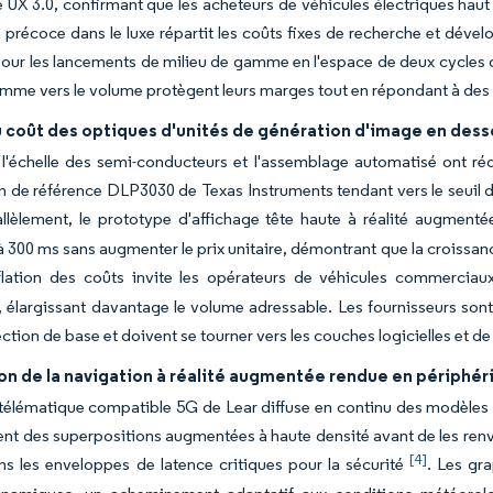
 UX 3.0, confirmant que les acheteurs de véhicules électriques hau
 précoce dans le luxe répartit les coûts fixes de recherche et déve
our les lancements de milieu de gamme en l'espace de deux cycles d
mme vers le volume protègent leurs marges tout en répondant à des cri
u coût des optiques d'unités de génération d'image en des
l'échelle des semi-conducteurs et l'assemblage automatisé ont réd
 de référence DLP3030 de Texas Instruments tendant vers le seuil 
allèlement, le prototype d'affichage tête haute à réalité augment
 à 300 ms sans augmenter le prix unitaire, démontrant que la croissan
flation des coûts invite les opérateurs de véhicules commerciaux
té, élargissant davantage le volume adressable. Les fournisseurs s
ection de base et doivent se tourner vers les couches logicielles et de
on de la navigation à réalité augmentée rendue en périphéri
 télématique compatible 5G de Lear diffuse en continu des modèles
uent des superpositions augmentées à haute densité avant de les renv
[4]
ns les enveloppes de latence critiques pour la sécurité
. Les gr