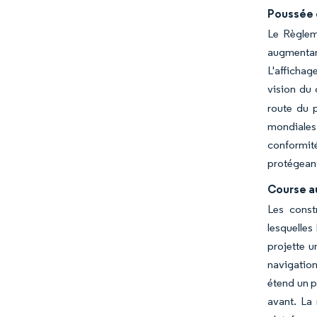
Poussée d
Le Règleme
augmentant
L'affichag
vision du 
route du 
mondiales 
conformité
protégeant
Course a
Les const
lesquelle
projette u
navigation
étend un p
avant. La 