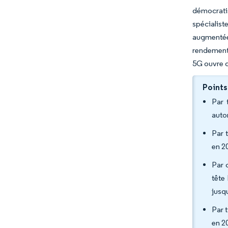
démocratis
spécialist
augmentée.
rendement 
5G ouvre d
Points
Par 
auto
Par 
en 2
Par 
tête
jusq
Par 
en 2