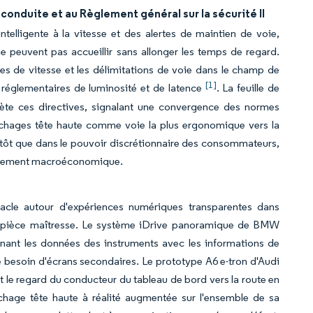
onduite et au Règlement général sur la sécurité II
telligente à la vitesse et des alertes de maintien de voie,
 peuvent pas accueillir sans allonger les temps de regard.
tes de vitesse et les délimitations de voie dans le champ de
[1]
s réglementaires de luminosité et de latence
. La feuille de
lète ces directives, signalant une convergence des normes
fichages tête haute comme voie la plus ergonomique vers la
utôt que dans le pouvoir discrétionnaire des consommateurs,
tissement macroéconomique.
tacle autour d'expériences numériques transparentes dans
une pièce maîtresse. Le système iDrive panoramique de BMW
inant les données des instruments avec les informations de
le besoin d'écrans secondaires. Le prototype A6 e-tron d'Audi
t le regard du conducteur du tableau de bord vers la route en
fichage tête haute à réalité augmentée sur l'ensemble de sa