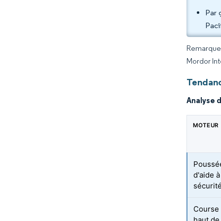
Par 
Paci
Remarque :
Mordor Int
Tendanc
Analyse 
MOTEUR
Poussée
d'aide 
sécurité
Course 
haut d