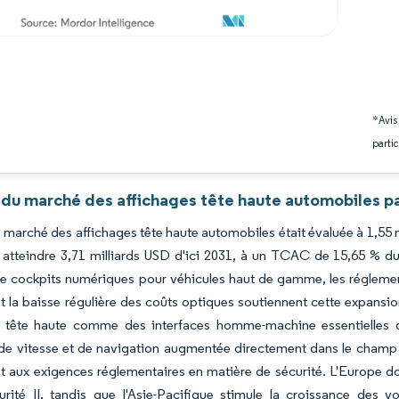
*Avis
partic
 du marché des affichages tête haute automobiles pa
du marché des affichages tête haute automobiles était évaluée à 1,55 m
atteindre 3,71 milliards USD d'ici 2031, à un TCAC de 15,65 % du
e cockpits numériques pour véhicules haut de gamme, les réglement
t la baisse régulière des coûts optiques soutiennent cette expansi
s tête haute comme des interfaces homme-machine essentielles q
 de vitesse et de navigation augmentée directement dans le champ 
nt aux exigences réglementaires en matière de sécurité. L'Europe 
curité II, tandis que l'Asie-Pacifique stimule la croissance des