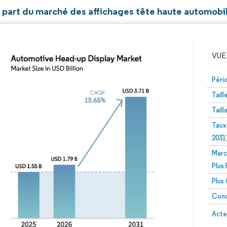
t part du marché des affichages tête haute automobi
VUE
Péri
Tail
Tail
Taux
2031
Marc
Image © Mordor Intelligence. La réutilisation nécessite un
Plus
Plus
Conc
Image 
Acte