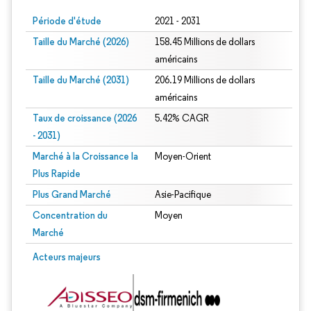
Période d'étude
2021 - 2031
Taille du Marché (2026)
158.45 Millions de dollars
américains
Taille du Marché (2031)
206.19 Millions de dollars
américains
Taux de croissance (2026
5.42% CAGR
- 2031)
Marché à la Croissance la
Moyen-Orient
Plus Rapide
Plus Grand Marché
Asie-Pacifique
Concentration du
Moyen
Marché
Image © Mordor Intelligence. La réutilisation nécessite une attribution sous CC 
Acteurs majeurs