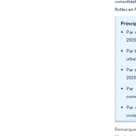
consolidat
flottes en
Princi
Par 
2025
Par 
urba
Par 
2025
Par 
comm
Par 
croi
Remarque :