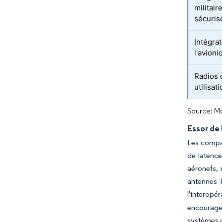
militai
sécuris
Intégrat
l'avioni
Radios c
utilisa
Source: Mo
Essor de 
Les compag
de latence
aéronefs,
antennes 
l'interopér
encouragen
systèmes 