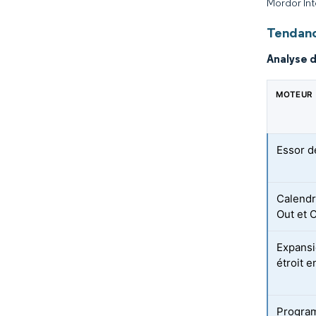
Mordor Int
Tendanc
Analyse 
MOTEUR
Essor d
Calendr
Out et
Expansi
étroit 
Program