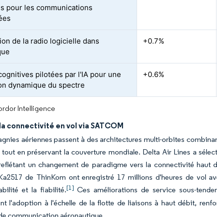
res pour les communications
ées
ion de la radio logicielle dans
+0.7%
que
ognitives pilotées par l'IA pour une
+0.6%
tion dynamique du spectre
rdor Intelligence
la connectivité en vol via SATCOM
nies aériennes passent à des architectures multi-orbites combina
 tout en préservant la couverture mondiale. Delta Air Lines a séle
 reflétant un changement de paradigme vers la connectivité haut 
Ka2517 de ThinKom ont enregistré 17 millions d'heures de vol av
[1]
abilité et la fiabilité.
Ces améliorations de service sous-tende
t l'adoption à l'échelle de la flotte de liaisons à haut débit, renf
de communication aéronautique.