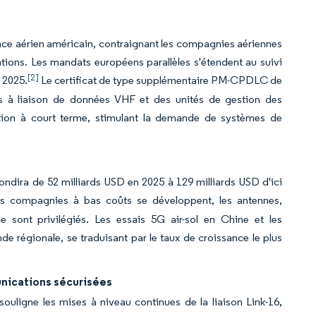
ce aérien américain, contraignant les compagnies aériennes
ions. Les mandats européens parallèles s'étendent au suivi
[2]
 2025.
Le certificat de type supplémentaire PM-CPDLC de
ios à liaison de données VHF et des unités de gestion des
ption à court terme, stimulant la demande de systèmes de
ndira de 52 milliards USD en 2025 à 129 milliards USD d'ici
 compagnies à bas coûts se développent, les antennes,
ont privilégiés. Les essais 5G air-sol en Chine et les
 régionale, se traduisant par le taux de croissance le plus
nications sécurisées
uligne les mises à niveau continues de la liaison Link-16,