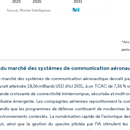
*Avis
partic
 du marché des systèmes de communication aéronaut
du marché des systèmes de communication aéronautique devrait pass
vrait atteindre 18,56 milliards USD d'ici 2031, à un TCAC de 7,36 % s
ande croissante de connectivité ininterrompue, sécurisée et multi-or
rbaine émergente. Les compagnies aériennes repositionnent la conn
andis que les programmes de défense continuent de moderniser les l
nvironnements contestés. La numérisation rapide de l'avionique de
t, ainsi que la gestion du spectre pilotée par l'IA stimulent les