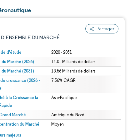
aéronautique
Partager
 D’ENSEMBLE DU MARCHÉ
ode d'étude
2020 - 2031
le du Marché (2026)
13.01 Milliards de dollars
le du Marché (2031)
18.56 Milliards de dollars
 de croissance (2026 -
7.36% CAGR
)
hé à la Croissance la
Asie-Pacifique
e attribution sous CC BY 4.0.
 Rapide
 Grand Marché
Amérique du Nord
entration du Marché
Moyen
© Mordor Intelligence. La réutilisation nécessite une attribution sous CC BY 4.0.
urs majeurs