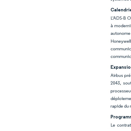
Calendri
L'ADS-B Ou
à modernis
autonome d
Honeywell
communica
communica
Expansion
Airbus pré
2043, sou
processeu
déploiemen
rapide du
Programm
Le contrat