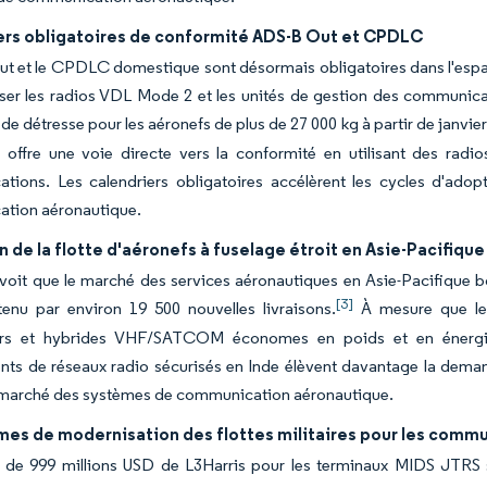
ers obligatoires de conformité ADS-B Out et CPDLC
t et le CPDLC domestique sont désormais obligatoires dans l'espa
er les radios VDL Mode 2 et les unités de gestion des communicat
e détresse pour les aéronefs de plus de 27 000 kg à partir de janvier
 offre une voie directe vers la conformité en utilisant des rad
tions. Les calendriers obligatoires accélèrent les cycles d'ado
tion aéronautique.
 de la flotte d'aéronefs à fuselage étroit en Asie-Pacifique
voit que le marché des services aéronautiques en Asie-Pacifique bo
[3]
tenu par environ 19 500 nouvelles livraisons.
À mesure que les
rs et hybrides VHF/SATCOM économes en poids et en énergie s
ts de réseaux radio sécurisés en Inde élèvent davantage la demande
 marché des systèmes de communication aéronautique.
es de modernisation des flottes militaires pour les commu
 de 999 millions USD de L3Harris pour les terminaux MIDS JTRS so