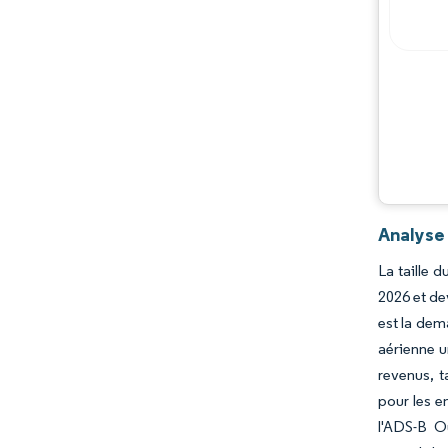
Acteurs majeurs
Opportunités et perspectives
Évolutions de l'industrie
Analyse
La taille 
2026 et de
est la dem
aérienne u
revenus, t
pour les e
l'ADS-B Ou