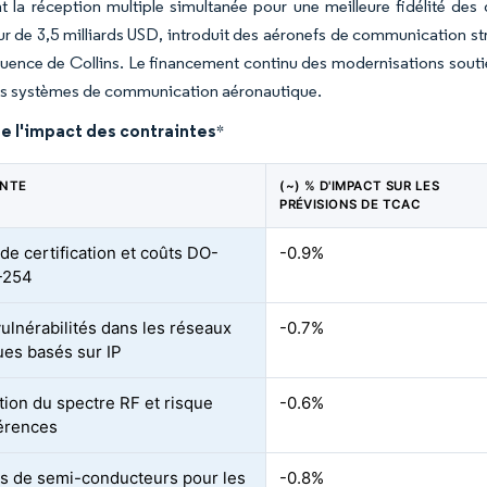
 la réception multiple simultanée pour une meilleure fidélit
ur de 3,5 milliards USD, introduit des aéronefs de communication s
uence de Collins. Le financement continu des modernisations soutie
s systèmes de communication aéronautique.
e l'impact des contraintes
*
INTE
(~) % D'IMPACT SUR LES
PRÉVISIONS DE TCAC
de certification et coûts DO-
-0.9%
-254
ulnérabilités dans les réseaux
-0.7%
ues basés sur IP
ion du spectre RF et risque
-0.6%
férences
s de semi-conducteurs pour les
-0.8%