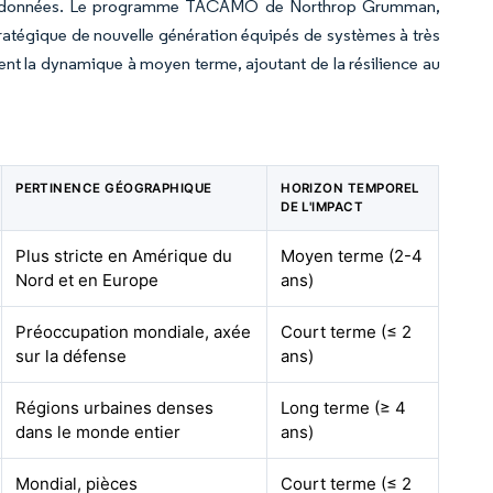
é des données. Le programme TACAMO de Northrop Grumman,
tratégique de nouvelle génération équipés de systèmes à très
nt la dynamique à moyen terme, ajoutant de la résilience au
PERTINENCE GÉOGRAPHIQUE
HORIZON TEMPOREL
DE L'IMPACT
Plus stricte en Amérique du
Moyen terme (2-4
Nord et en Europe
ans)
Préoccupation mondiale, axée
Court terme (≤ 2
sur la défense
ans)
Régions urbaines denses
Long terme (≥ 4
dans le monde entier
ans)
Mondial, pièces
Court terme (≤ 2