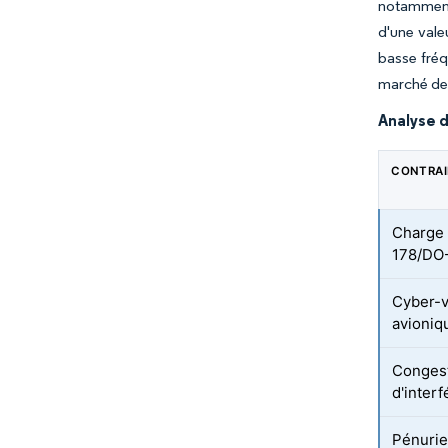
notamment
d'une vale
basse fréq
marché de
Analyse d
CONTRA
Charge 
178/DO
Cyber-v
avioniq
Congest
d'inter
Pénurie