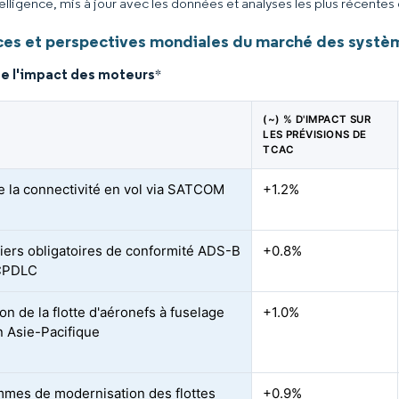
elligence, mis à jour avec les données et analyses les plus récentes
es et perspectives mondiales du marché des systè
de l'impact des moteurs
*
(~) % D'IMPACT SUR
LES PRÉVISIONS DE
TCAC
e la connectivité en vol via SATCOM
+1.2%
iers obligatoires de conformité ADS-B
+0.8%
 CPDLC
on de la flotte d'aéronefs à fuselage
+1.0%
en Asie-Pacifique
mes de modernisation des flottes
+0.9%