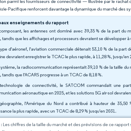
ion parmi les fournisseurs de connectivité — illustrée par le rach
 Asie-Pacifique renforcent davantage la dynamique du marché des 
paux enseignements du rapport
composant, les antennes ont dominé avec 39,35 % de la part du
, tandis que les affichages et processeurs devraient se développer 
type d'aéronef, l'aviation commerciale détenait 53,10 % de la part 
ine devraient enregistrer le TCAC le plus rapide, à 11,28 %, jusqu'en 
système, la radiocommunication représentait 39,10 % de la taille 
, tandis que l'ACARS progresse à un TCAC de 8,18 %.
technologie de connectivité, le SATCOM commandait une part
unication aéronautique en 2025, et les solutions 5G air-sol devraien
géographie, l'Amérique du Nord a contribué à hauteur de 35,50 % 
ssance la plus rapide, avec un TCAC de 8,29 % jusqu'en 2031.
 Les chiffres de la taille du marché et des prévisions de ce rapport