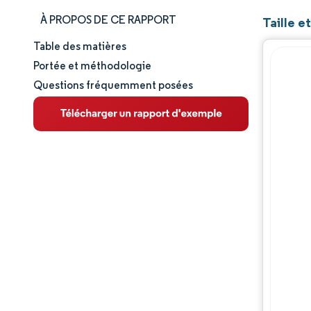
À PROPOS DE CE RAPPORT
Taille 
Table des matières
Taille et part de marché
Portée et méthodologie
Questions fréquemment posées
Analyse du marché
Tendances et perspectives
Analyse des segments
Analyse géographique
Paysage réglementaire
Analyse de la chaîne de valeur
Paysage concurrentiel