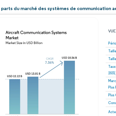
et parts du marché des systèmes de communication 
VUE
Péri
Tail
Tail
Taux
2031
Marc
Image © Mordor Intelligence. La réutilisation nécessite un
Plus
Plus
Conc
Image 
Acte