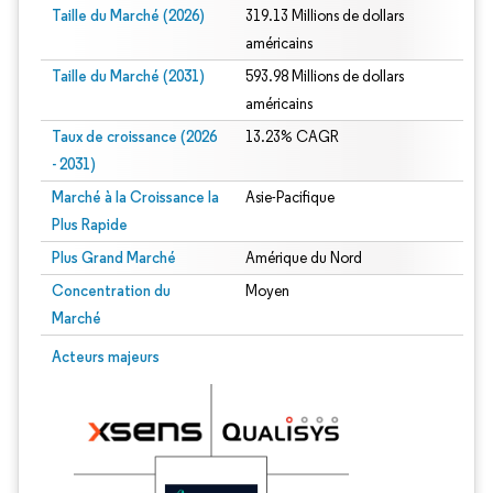
Taille du Marché (2026)
319.13 Millions de dollars
américains
Taille du Marché (2031)
593.98 Millions de dollars
américains
Taux de croissance (2026
13.23% CAGR
- 2031)
Marché à la Croissance la
Asie-Pacifique
Plus Rapide
Plus Grand Marché
Amérique du Nord
Concentration du
Moyen
Marché
Image © Mordor Intelligence. La réutilisation nécessite une attribution sous CC 
Acteurs majeurs