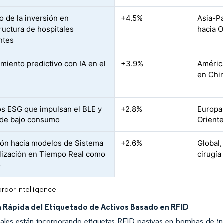
 de la inversión en
+4.5%
Asia-P
tructura de hospitales
hacia 
entes
miento predictivo con IA en el
+3.9%
América
en Chin
os ESG que impulsan el BLE y
+2.8%
Europa
 de bajo consumo
Orient
ión hacia modelos de Sistema
+2.6%
Global,
lización en Tiempo Real como
cirugía
o
rdor Intelligence
 Rápida del Etiquetado de Activos Basado en RFID
ales están incorporando etiquetas RFID pasivas en bombas de infus