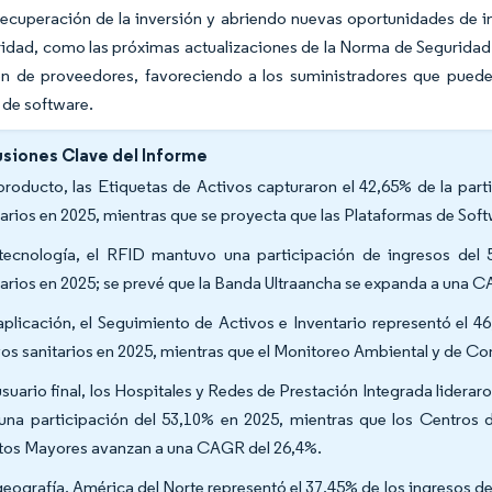
recuperación de la inversión y abriendo nuevas oportunidades de 
idad, como las próximas actualizaciones de la Norma de Seguridad 
ión de proveedores, favoreciendo a los suministradores que puede
 de software.
siones Clave del Informe
producto, las Etiquetas de Activos capturaron el 42,65% de la par
tarios en 2025, mientras que se proyecta que las Plataformas de So
tecnología, el RFID mantuvo una participación de ingresos del
tarios en 2025; se prevé que la Banda Ultraancha se expanda a una 
aplicación, el Seguimiento de Activos e Inventario representó el 
vos sanitarios en 2025, mientras que el Monitoreo Ambiental y de Co
usuario final, los Hospitales y Redes de Prestación Integrada liderar
una participación del 53,10% en 2025, mientras que los Centros 
tos Mayores avanzan a una CAGR del 26,4%.
geografía, América del Norte representó el 37,45% de los ingresos d