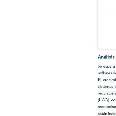
Jugadores principales
Oportunidades y perspectivas
Desarrollos de la industria
Análisis
Se espera
millones d
El crecim
sistemas 
regulatori
(UWB) con
reembolso 
están inco