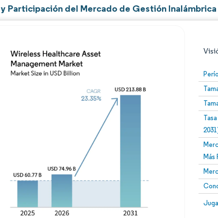
y Participación del Mercado de Gestión Inalámbrica 
Visi
Perí
Tama
Tama
Tasa
2031
Merc
Imagen © Mordor Intelligence. El uso requiere atribució
Más 
Merc
Conc
Image
Juga