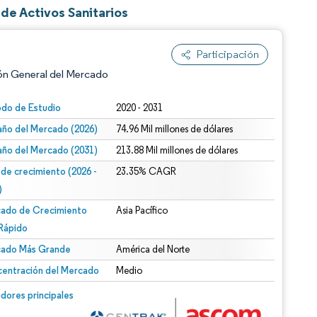
de Activos Sanitarios
Participación
ón General del Mercado
odo de Estudio
2020 - 2031
ño del Mercado (2026)
74.96 Mil millones de dólares
ño del Mercado (2031)
213.88 Mil millones de dólares
 de crecimiento (2026 -
23.35% CAGR
)
ado de Crecimiento
Asia Pacífico
n según CC BY 4.0.
Rápido
ado Más Grande
América del Norte
entración del Mercado
Medio
n © Mordor Intelligence. El uso requiere atribución según CC BY 4.0.
dores principales