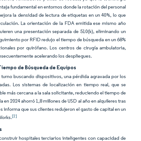
ntaja fundamental en entornos donde la rotación del personal
ejora la densidad de lectura de etiquetas en un 40%, lo que
circulación. La orientación de la FDA emitida ese mismo año
quieren una presentación separada de 510(k), eliminando un
seguimiento por RFID redujo el tiempo de búsqueda en un 68%
onales por quirófano. Los centros de cirugía ambulatoria,
onsecuentemente acelerando los despliegues.
l Tiempo de Búsqueda de Equipos
 turno buscando dispositivos, una pérdida agravada por los
das. Los sistemas de localización en tiempo real, que se
le más cercana a la sala solicitante, reduciendo el tiempo de
 en 2024 ahorró 1,8 millones de USD al año en alquileres tras
s informa que sus clientes redujeron el gasto de capital en un
[2]
Works.
s
nstruir hospitales terciarios inteligentes con capacidad de