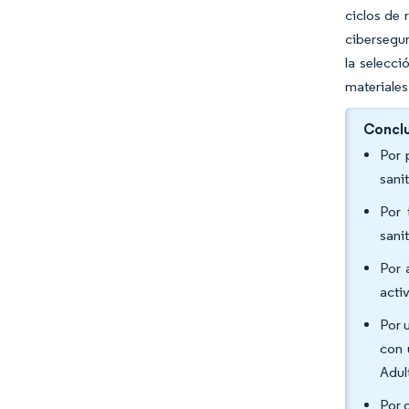
ciclos de 
cibersegur
la selecc
materiales
Conclu
Por 
sani
Por 
sani
Por 
acti
Por 
con 
Adul
Por 