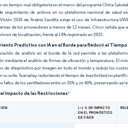
ón en tiempo real obligatoria en el marco del programa China Saluda
e seguimiento de activos en su plataforma nacional de salud es
Visión 2030 de Arabia Saudita exige el uso de infraestructura U
ventas de los proveedores a menos de 12 meses. Cisco señala que el
rvicios de localización, frente al 14% registrado en 2022.
ento Predictivo con IA en el Borde para Reducir el Tiempo 
oración de análisis en el borde de la red permite a las platafor
ón mediante el análisis de firmas de vibración y temperatura. El mó
os de diagnóstico por imagen en todo el mundo y redujo los costos
en su suite Teamplay, reduciendo el tiempo de inactividad no planif
e fallos de los ventiladores entre un 30% y un 40%, preservando así e
del Impacto de las Restricciones
*
CIÓN
(~) % DE IMPACTO
REL
EN EL PRONÓSTICO
DE CAGR