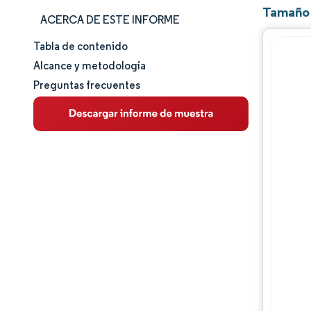
Tamaño 
ACERCA DE ESTE INFORME
Tabla de contenido
Tamaño y cuota de mercado
Alcance y metodología
Preguntas frecuentes
Análisis de mercado
Tendencias e ideas
Análisis de segmentos
Análisis geográfico
Panorama regulatorio
Análisis de la cadena de valor
Panorama competitivo