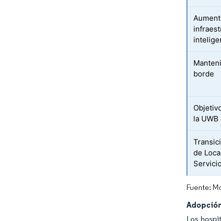
Aumento
infraes
intelig
Manteni
borde
Objetiv
la UWB
Transic
de Loca
Servici
Fuente: Mo
Adopción
Los hospit