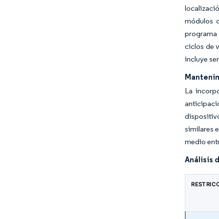
localizaci
módulos d
programa 
ciclos de 
incluye se
Mantenimi
La incorp
anticipaci
dispositiv
similares 
medio entr
Análisis 
RESTRIC