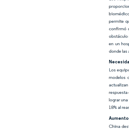
proporcion
biomédico 
permite qu
confirmó q
obstáculo 
en un hos
donde las 
Necesida
Los equipo
modelos d
actualizan
respuesta 
lograr una
18% al rea
Aumento d
China dest