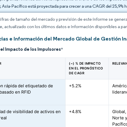
; Asia-Pacífico está proyectada para crecer a una CAGR del 25,9% h
cifras de tamaño del mercado y previsión de este informe se gener
ce, actualizado con los últimos datos e información disponibles a par
ias e Información del Mercado Global de Gestión Ina
del Impacto de los Impulsores
*
R
(~) % DE IMPACTO
RELEVA
EN EL PRONÓSTICO
DE CAGR
n rápida del etiquetado de
+5.2%
América
 basado en RFID
lideran
ad de visibilidad de activos en
+4.8%
Global
real
Norte y
Pacífic