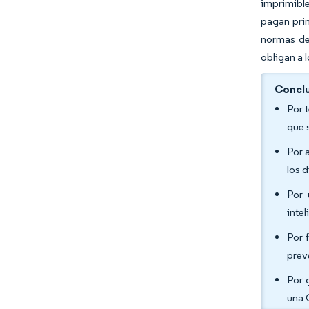
imprimible
pagan prim
normas de 
obligan a 
Conclu
Por 
que 
Por 
los 
Por 
inte
Por 
prev
Por 
una 