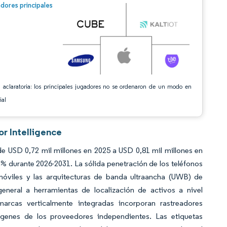
n © Mordor Intelligence. El uso requiere atribución según CC BY 4.0.
dores principales
 aclaratoria: los principales jugadores no se ordenaron de un modo en
ial
r Intelligence
e USD 0,72 mil millones en 2025 a USD 0,81 mil millones en
% durante 2026-2031. La sólida penetración de los teléfonos
 móviles y las arquitecturas de banda ultraancha (UWB) de
eneral a herramientas de localización de activos a nivel
arcas verticalmente integradas incorporan rastreadores
genes de los proveedores independientes. Las etiquetas