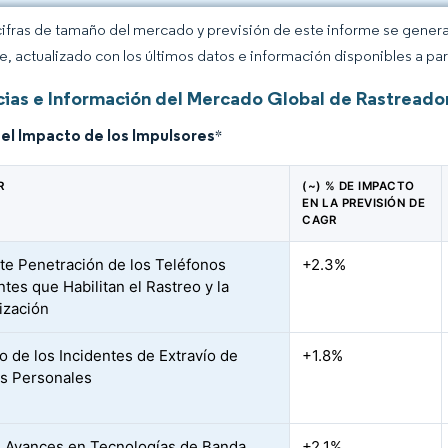
cifras de tamaño del mercado y previsión de este informe se gener
ce, actualizado con los últimos datos e información disponibles a par
ias e Información del Mercado Global de Rastreador
del Impacto de los Impulsores
*
R
(~) % DE IMPACTO
EN LA PREVISIÓN DE
CAGR
te Penetración de los Teléfonos
+2.3%
ntes que Habilitan el Rastreo y la
ización
 de los Incidentes de Extravío de
+1.8%
os Personales
 Avances en Tecnologías de Banda
+2.1%