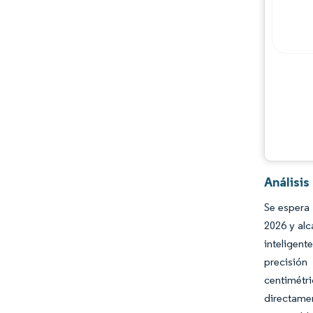
Análisi
Se espera 
2026 y alc
inteligen
precisión
centimétr
directame