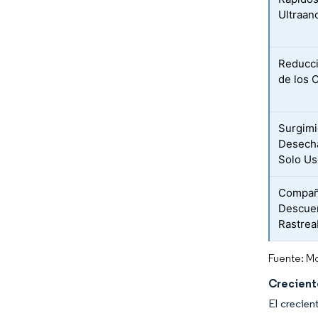
Ultraan
Reducci
de los 
Surgimi
Desecha
Solo U
Compañ
Descuen
Rastrea
Fuente: Mo
Creciente
El crecien