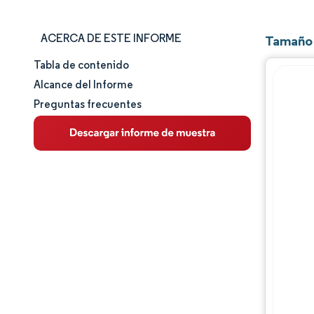
ACERCA DE ESTE INFORME
Tamaño 
Tabla de contenido
Tamaño y cuota de mercado
Alcance del Informe
Preguntas frecuentes
Análisis de mercado
Tendencias e ideas
Análisis de segmentos
Análisis geográfico
Panorama competitivo
Jugadores principales
Desarrollos de la industria