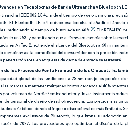
Avances en Tecnologías de Banda Ultraancha y Bluetooth LE
ltraancha IEEE 802.15.4z mide el tiempo de vuelo para una precisión
ooth. El Bluetooth LE 5.4 reduce esa brecha al añadir el ángulo
[2]
ales, reduciendo el tiempo de búsqueda un 40%.
El nRF54H20 de N
módulo un 25% y permitiendo que el firmware cambie sobre la march
zado en AirTag 2, extiende el alcance del Bluetooth a 60 m manten
 combinan así la comodidad del consumidor con la precisión industr
la penetración total en etiquetas de gama de entrada se retrasará.
n de los Precios de Venta Promedio de los Chipsets Inalám
apacidad global de las fundiciones a 28 nm redujo los precios de
a las marcas a mantener márgenes brutos cercanos al 40% mientras 
s por volumen de Nordic Semiconductor y Texas Instruments reduce
n de personal de diseño de radiofrecuencia. Los precios más bajos
el Sudeste Asiático, donde el ingreso discrecional es más limitado. 
omponentes exclusivos de Bluetooth, lo que limita su adopción e
espués de 2027. Los proveedores que optimizan el diseño de la pl