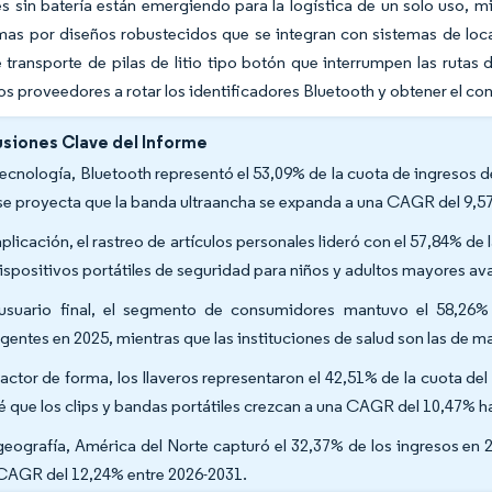
s sin batería están emergiendo para la logística de un solo uso, mi
as por diseños robustecidos que se integran con sistemas de locali
transporte de pilas de litio tipo botón que interrumpen las ruta
los proveedores a rotar los identificadores Bluetooth y obtener el con
siones Clave del Informe
tecnología, Bluetooth representó el 53,09% de la cuota de ingresos 
se proyecta que la banda ultraancha se expanda a una CAGR del 9,5
aplicación, el rastreo de artículos personales lideró con el 57,84% de
dispositivos portátiles de seguridad para niños y adultos mayores 
usuario final, el segmento de consumidores mantuvo el 58,26%
ligentes en 2025, mientras que las instituciones de salud son las d
factor de forma, los llaveros representaron el 42,51% de la cuota d
é que los clips y bandas portátiles crezcan a una CAGR del 10,47% h
geografía, América del Norte capturó el 32,37% de los ingresos en 
CAGR del 12,24% entre 2026-2031.