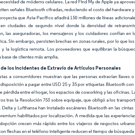
 necesidad de módems celulares. La red Find My de Apple ya aprove
iten señales Bluetooth cifradas, reduciendo el costo del hardware y 
oyecta que Asia-Pacífico añadirá 150 millones de líneas adicionale
 en ciudades de segundo nivel donde la densidad de retransmi
n, las aseguradoras, los mensajeros y los cuidadores confían en l
tica. Sin embargo, persisten brechas en zonas rurales, por lo que los 
a y la logística remota. Los proveedores que equilibran la búsque
a base de clientes más amplia.
e los Incidentes de Extravío de Artículos Personales
stas a consumidores muestran que las personas extravían llaves o
 disposición a pagar entre USD 25 y 35 por etiquetas Bluetooth con a
e pérdida entre el hogar, los espacios de coworking y las oficinas. L
ros tras la Resolución 753 sobre equipaje, que obligó a los transpor
. Delta y Lufthansa han instalado escáneres Bluetooth en las cintas
premium habilitados por localización. A medida que las experienci
adopción crecen más rápido entre los viajeros de negocios urbano
con flechas en el teléfono inteligente reducen el tiempo de búsqueda