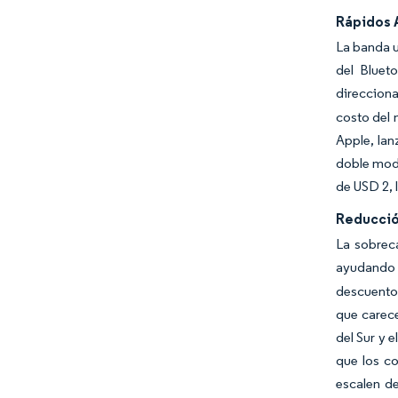
Rápidos 
La banda u
del Bluet
direccion
costo del 
Apple, lan
doble modo
de USD 2, 
Reducció
La sobrec
ayudando 
descuento
que carece
del Sur y 
que los c
escalen d