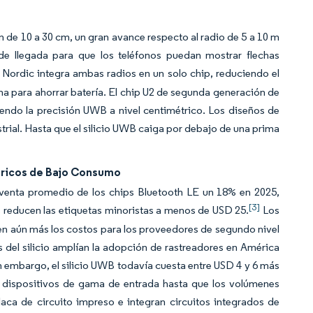
 de 10 a 30 cm, un gran avance respecto al radio de 5 a 10 m
 de llegada para que los teléfonos puedan mostrar flechas
ordic integra ambas radios en un solo chip, reduciendo el
a para ahorrar batería. El chip U2 de segunda generación de
iendo la precisión UWB a nivel centimétrico. Los diseños de
ial. Hasta que el silicio UWB caiga por debajo de una prima
bricos de Bajo Consumo
 venta promedio de los chips Bluetooth LE un 18% en 2025,
[3]
reducen las etiquetas minoristas a menos de USD 25.
Los
n aún más los costos para los proveedores de segundo nivel
 del silicio amplían la adopción de rastreadores en América
Sin embargo, el silicio UWB todavía cuesta entre USD 4 y 6 más
n dispositivos de gama de entrada hasta que los volúmenes
aca de circuito impreso e integran circuitos integrados de