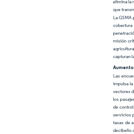
elimina la
que transm
La GSMA pr
cobertura
penetració
misión crí
agricultur
capturan l
Aumento d
Las encue
impulsa la
vectores d
los pasaje
de control
servicios 
tasas de 
decibelio 