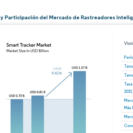
y Participación del Mercado de Rastreadores Inteli
Visi
Perí
Tama
Tama
Tasa
2031
Merc
Imagen © Mordor Intelligence. El uso requiere atribució
Más 
Merc
Conc