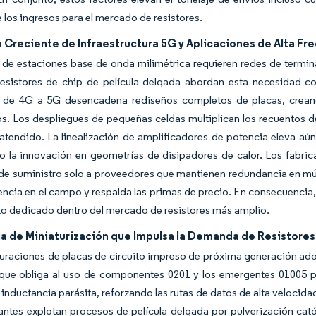
 los ingresos para el mercado de resistores.
 Creciente de Infraestructura 5G y Aplicaciones de Alta Fr
 de estaciones base de onda milimétrica requieren redes de termi
resistores de chip de película delgada abordan esta necesidad co
 de 4G a 5G desencadena rediseños completos de placas, crea
os. Los despliegues de pequeñas celdas multiplican los recuentos 
tendido. La linealización de amplificadores de potencia eleva aún
o la innovación en geometrías de disipadores de calor. Los fabri
de suministro solo a proveedores que mantienen redundancia en múlt
ncia en el campo y respalda las primas de precio. En consecuencia,
o dedicado dentro del mercado de resistores más amplio.
a de Miniaturización que Impulsa la Demanda de Resistores 
uraciones de placas de circuito impreso de próxima generación ado
 que obliga al uso de componentes 0201 y los emergentes 01005 pa
 inductancia parásita, reforzando las rutas de datos de alta velocid
antes explotan procesos de película delgada por pulverización cat