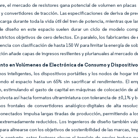
re, el mercado de resistores gana potencial de volumen en placas 
y convertidores de tracción. Las especificaciones de deriva de pre
carga durante toda la vida útil del tren de potencia, mientras que l
 de diseño en este espacio suelen durar un ciclo de modelo compl
trictos objetivos de cero defectos. En paralelo, los fabricantes de
tencia con clasificación de hasta 150 W para limitar la energía de sob
ación añade capas de ingresos resilientes y plurianuales al mercado de
nto en Volúmenes de Electrónica de Consumo y Dispositivo
nos inteligentes, los dispositivos portátiles y los nodos de hogar 
ndo el espacio hasta un 65% sin sacrificar el rendimiento. El e
, estimulando el gasto de capital en máquinas de colocación de al
 pivota así hacia formatos ultraminiatura con tolerancia de ±0,1% y 
mos frontales de convertidores analógico-digitales de alta resol
onectados impulsa largas tiradas de producción, permitiendo a los
xtremadamente reducidos. Los ingenieros de diseño también valora
ara alinearse con los objetivos de sostenibilidad de las marcas, im
En conjunto, estos factores elevan el tonelaje de envíos incluso