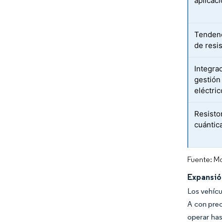
aplicac
Tendenc
de resi
Integra
gestión
eléctri
Resisto
cuántic
Fuente: Mo
Expansió
Los vehícu
A con pre
operar has