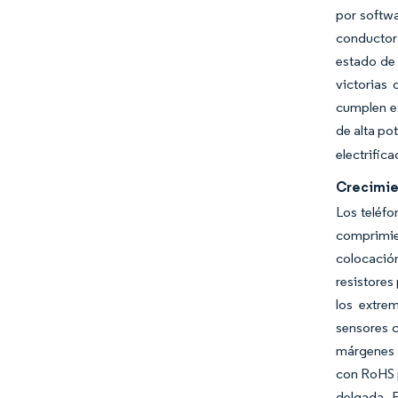
por softwa
conductor 
estado de 
victorias
cumplen es
de alta po
electrific
Crecimie
Los teléfo
comprimie
colocación
resistores
los extre
sensores c
márgenes e
con RoHS p
delgada. 