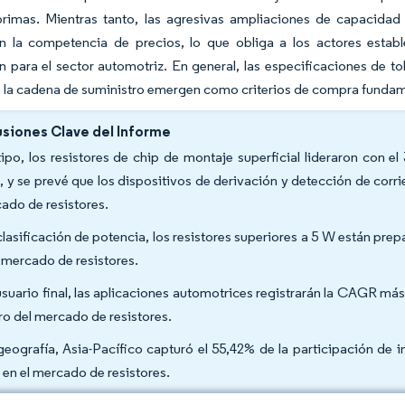
primas. Mientras tanto, las agresivas ampliaciones de capacidad 
can la competencia de precios, lo que obliga a los actores estab
ón para el sector automotriz. En general, las especificaciones de tol
 la cadena de suministro emergen como criterios de compra fundam
siones Clave del Informe
tipo, los resistores de chip de montaje superficial lideraron con e
, y se prevé que los dispositivos de derivación y detección de cor
ado de resistores.
clasificación de potencia, los resistores superiores a 5 W están p
l mercado de resistores.
usuario final, las aplicaciones automotrices registrarán la CAGR má
ro del mercado de resistores.
geografía, Asia-Pacífico capturó el 55,42% de la participación de
 en el mercado de resistores.