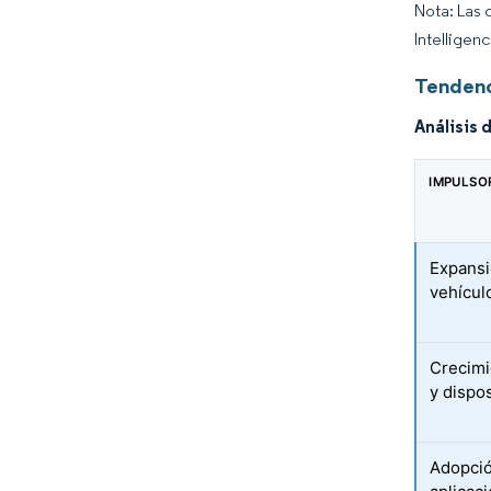
Nota: Las 
Intelligen
Tendenc
Análisis 
IMPULSO
Expansi
vehícul
Crecimi
y dispos
Adopció