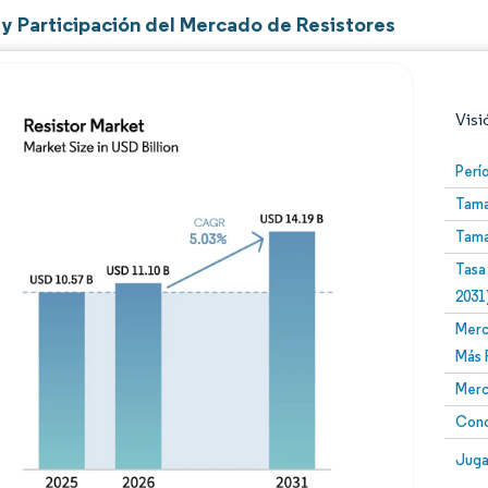
y Participación del Mercado de Resistores
Visi
Perí
Tama
Tama
Tasa
2031
Merc
Imagen © Mordor Intelligence. El uso requiere atribució
Más 
Merc
Conc
Image
Juga