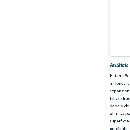
Análisis
El tamaño
millones 
expansión
infraestr
debajo de 
óhmica par
superficia
creciente 