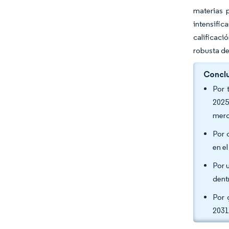
materias 
intensifi
calificaci
robusta de
Conclu
Por 
2025
merc
Por 
en e
Por 
dent
Por 
2031