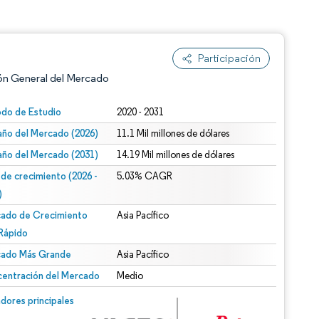
Participación
ón General del Mercado
odo de Estudio
2020 - 2031
ño del Mercado (2026)
11.1 Mil millones de dólares
ño del Mercado (2031)
14.19 Mil millones de dólares
 de crecimiento (2026 -
5.03% CAGR
)
ado de Crecimiento
Asia Pacífico
n según CC BY 4.0.
Rápido
ado Más Grande
Asia Pacífico
entración del Mercado
Medio
n © Mordor Intelligence. El uso requiere atribución según CC BY 4.0.
dores principales