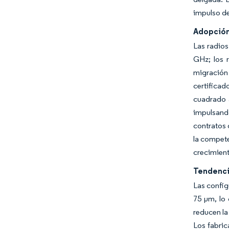
impulso de
Adopción
Las radios
GHz; los 
migración
certificad
cuadrado a
impulsand
contratos 
la compete
crecimient
Tendenci
Las config
75 µm, lo
reducen la
Los fabric