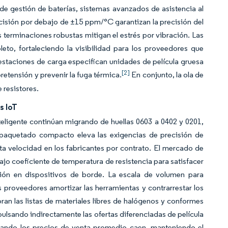
de gestión de baterías, sistemas avanzados de asistencia al
cisión por debajo de ±15 ppm/°C garantizan la precisión del
as terminaciones robustas mitigan el estrés por vibración. Las
eto, fortaleciendo la visibilidad para los proveedores que
 estaciones de carga especifican unidades de película gruesa
[2]
retensión y prevenir la fuga térmica.
En conjunto, la ola de
 resistores.
s IoT
inteligente continúan migrando de huellas 0603 a 0402 y 0201,
mpaquetado compacto eleva las exigencias de precisión de
ta velocidad en los fabricantes por contrato. El mercado de
bajo coeficiente de temperatura de resistencia para satisfacer
ución en dispositivos de borde. La escala de volumen para
 proveedores amortizar las herramientas y contrarrestar los
n las listas de materiales libres de halógenos y conformes
pulsando indirectamente las ofertas diferenciadas de película
 cuando los precios de venta promedio caen, manteniendo el