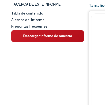
ACERCA DE ESTE INFORME
Tamaño 
Tabla de contenido
Tamaño y cuota de mercado
Alcance del Informe
Preguntas frecuentes
Análisis de mercado
Tendencias e ideas
Análisis de segmentos
Análisis geográfico
Panorama competitivo
Jugadores principales
Desarrollos de la industria