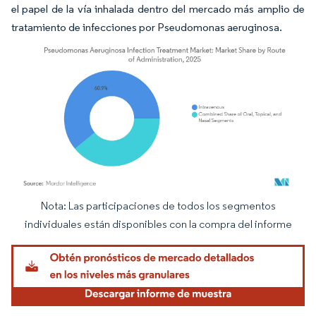
el papel de la vía inhalada dentro del mercado más amplio de
tratamiento de infecciones por Pseudomonas aeruginosa.
Nota: Las participaciones de todos los segmentos
Imagen © Mordor Intelligence. El uso requiere atribución según CC BY 4.0.
individuales están disponibles con la compra del informe