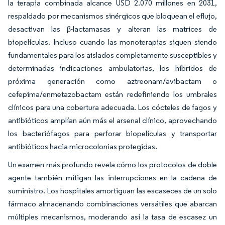
la terapia combinada alcance USD 2.070 millones en 2031,
respaldado por mecanismos sinérgicos que bloquean el eflujo,
desactivan las β-lactamasas y alteran las matrices de
biopelículas. Incluso cuando las monoterapias siguen siendo
fundamentales para los aislados completamente susceptibles y
determinadas indicaciones ambulatorias, los híbridos de
próxima generación como aztreonam/avibactam o
cefepima/enmetazobactam están redefiniendo los umbrales
clínicos para una cobertura adecuada. Los cócteles de fagos y
antibióticos amplían aún más el arsenal clínico, aprovechando
los bacteriófagos para perforar biopelículas y transportar
antibióticos hacia microcolonias protegidas.
Un examen más profundo revela cómo los protocolos de doble
agente también mitigan las interrupciones en la cadena de
suministro. Los hospitales amortiguan las escaseces de un solo
fármaco almacenando combinaciones versátiles que abarcan
múltiples mecanismos, moderando así la tasa de escasez un