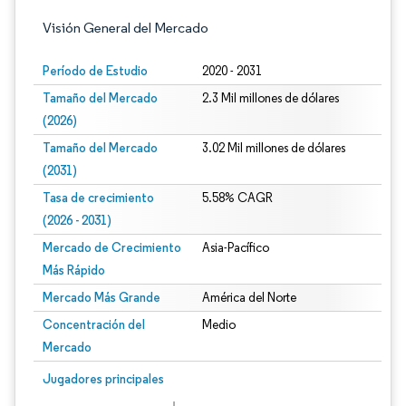
Visión General del Mercado
Período de Estudio
2020 - 2031
Tamaño del Mercado
2.3 Mil millones de dólares
(2026)
Tamaño del Mercado
3.02 Mil millones de dólares
(2031)
Tasa de crecimiento
5.58% CAGR
(2026 - 2031)
Mercado de Crecimiento
Asia-Pacífico
Más Rápido
Mercado Más Grande
América del Norte
Concentración del
Medio
Mercado
Imagen © Mordor Intelligence. El uso requiere atribución según CC BY 4.0.
Jugadores principales