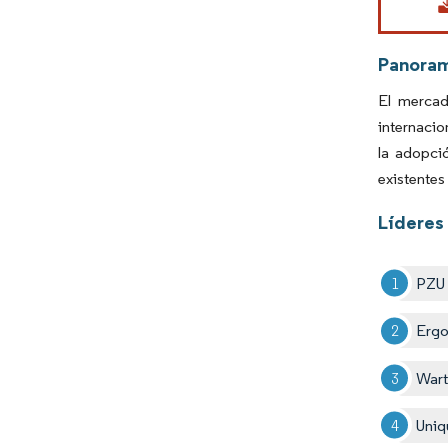
Panora
El mercad
internacio
la adopci
existentes
Líderes
PZU
Ergo
War
Uniq