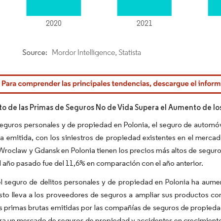
rdor Intelligence. El uso requiere atribución según CC BY 4.0.
o de las Primas de Seguros No de Vida Supera el Aumento de los 
seguros personales y de propiedad en Polonia, el seguro de automó
a emitida, con los siniestros de propiedad existentes en el merc
Wroclaw y Gdansk en Polonia tienen los precios más altos de seguro 
l año pasado fue del 11,6% en comparación con el año anterior.
el seguro de delitos personales y de propiedad en Polonia ha aum
to lleva a los proveedores de seguros a ampliar sus productos con 
as primas brutas emitidas por las compañías de seguros de propieda
a un mercado de seguros de propiedad y accidentes en crecimiento 