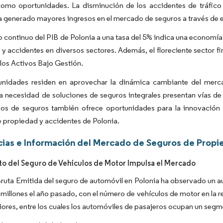
como oportunidades. La disminución de los accidentes de tráfico 
 generado mayores ingresos en el mercado de seguros a través de e
 continuo del PIB de Polonia a una tasa del 5% indica una economí
y accidentes en diversos sectores. Además, el floreciente sector f
e los Activos Bajo Gestión.
unidades residen en aprovechar la dinámica cambiante del merca
la necesidad de soluciones de seguros integrales presentan vías de
sos de seguros también ofrece oportunidades para la innovación y
 propiedad y accidentes de Polonia.
ias e Información del Mercado de Seguros de Propie
o del Seguro de Vehículos de Motor Impulsa el Mercado
ruta Emitida del seguro de automóvil en Polonia ha observado un au
millones el año pasado, con el número de vehículos de motor en la 
iores, entre los cuales los automóviles de pasajeros ocupan un seg