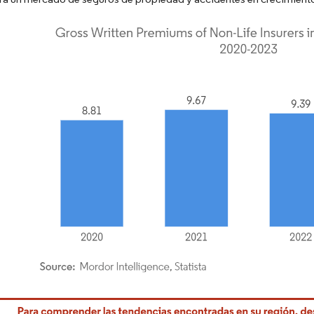
rdor Intelligence. El uso requiere atribución según CC BY 4.0.