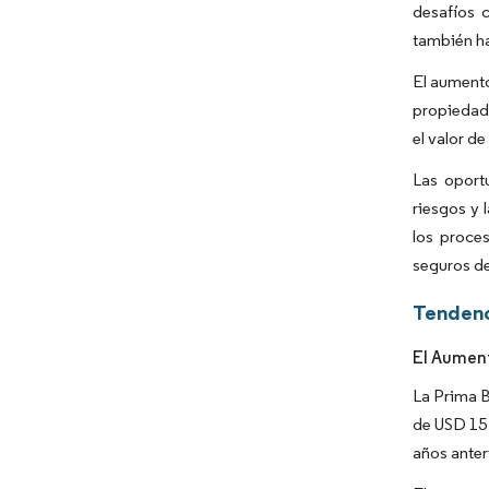
desafíos 
también ha
El aumento
propiedad 
el valor d
Las oport
riesgos y 
los proce
seguros de
Tendenc
El Aument
La Prima B
de USD 15 
años anter