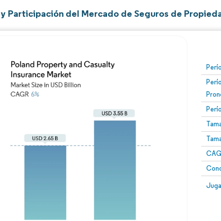
y Participación del Mercado de Seguros de Propieda
Perí
Perí
Pron
Perí
Tama
Tama
CAGR
Conc
Juga