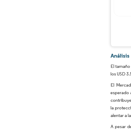
Análisi
El tamaño 
los USD 3.
El Mercad
esperado a
contribuye
la protecc
alentar a 
A pesar d