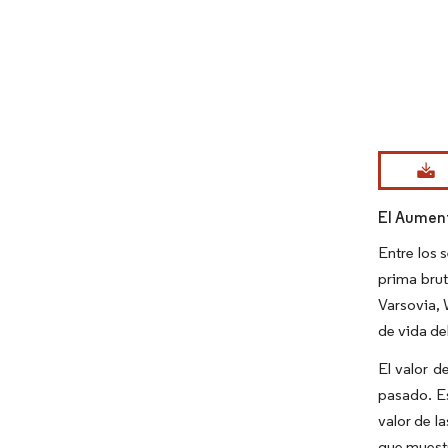
Imagen © Mo
El Aument
Entre los 
prima brut
Varsovia, 
de vida de
El valor d
pasado. Es
valor de l
que muestr