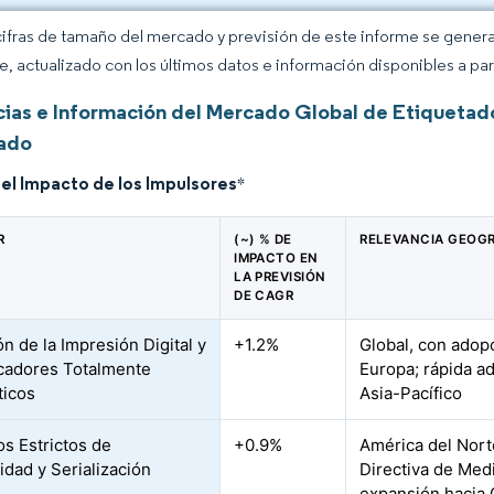
cifras de tamaño del mercado y previsión de este informe se gener
ce, actualizado con los últimos datos e información disponibles a par
ias e Información del Mercado Global de Etiquetado
ado
del Impacto de los Impulsores
*
R
(~) % DE
RELEVANCIA GEOG
IMPACTO EN
LA PREVISIÓN
DE CAGR
n de la Impresión Digital y
+1.2%
Global, con adop
icadores Totalmente
Europa; rápida a
ticos
Asia-Pacífico
s Estrictos de
+0.9%
América del Nort
idad y Serialización
Directiva de Med
expansión hacia 