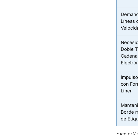
Demand
Líneas 
Velocid
Necesid
Doble T
Cadena 
Electró
Impulso
con For
Liner
Manteni
Borde m
de Etiq
Fuente: Mo