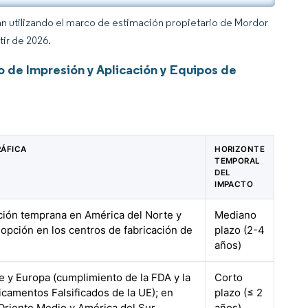
an utilizando el marco de estimación propietario de Mordor
tir de 2026.
 de Impresión y Aplicación y Equipos de
RÁFICA
HORIZONTE
TEMPORAL
DEL
IMPACTO
ción temprana en América del Norte y
Mediano
dopción en los centros de fabricación de
plazo (2-4
años)
e y Europa (cumplimiento de la FDA y la
Corto
icamentos Falsificados de la UE); en
plazo (≤ 2
Oriente Medio y América del Sur
años)