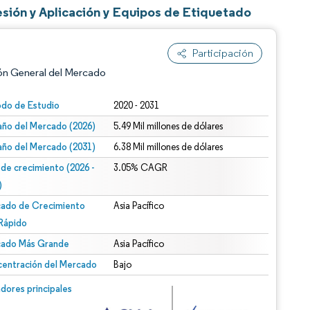
sión y Aplicación y Equipos de Etiquetado
Participación
ón General del Mercado
odo de Estudio
2020 - 2031
ño del Mercado (2026)
5.49 Mil millones de dólares
ño del Mercado (2031)
6.38 Mil millones de dólares
 de crecimiento (2026 -
3.05% CAGR
)
ado de Crecimiento
Asia Pacífico
n según CC BY 4.0.
Rápido
ado Más Grande
Asia Pacífico
entración del Mercado
Bajo
n © Mordor Intelligence. El uso requiere atribución según CC BY 4.0.
dores principales