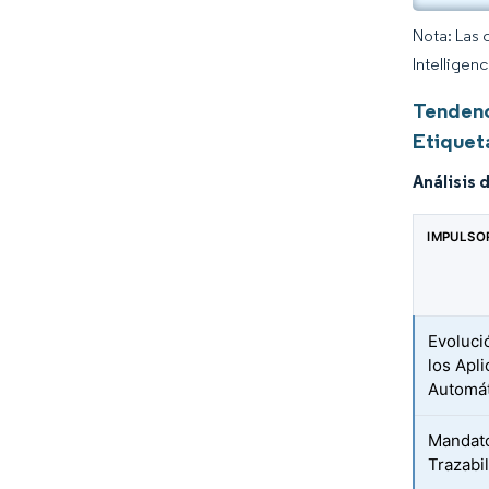
Nota: Las 
Intelligen
Tendenc
Etiquet
Análisis 
IMPULSO
Evolució
los Apl
Automá
Mandato
Trazabil