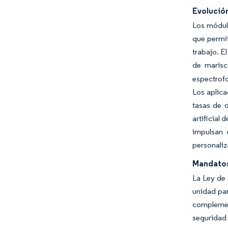
Evolución
Los módulo
que permit
trabajo. E
de marisc
espectrofo
Los aplic
tasas de d
artificial
impulsan 
personaliz
Mandatos 
La Ley de
unidad par
complemen
seguridad 