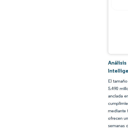
Análisi
Intellig
El tamaño 
5.490 mil
anclada en
cumplimien
mediante i
ofrecen un
semanas de