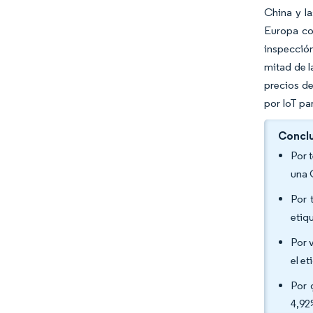
China y l
Europa co
inspección
mitad de l
precios de
por IoT pa
Conclu
Por 
una 
Por 
etiq
Por 
el e
Por 
4,92