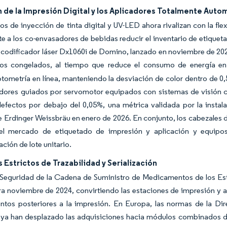
 de la Impresión Digital y los Aplicadores Totalmente Auto
s de inyección de tinta digital y UV-LED ahora rivalizan con la fle
e a los co-envasadores de bebidas reducir el inventario de etiqueta
l codificador láser Dx1060i de Domino, lanzado en noviembre de 20
os congelados, al tiempo que reduce el consumo de energía en
tometría en línea, manteniendo la desviación de color dentro de 0,
adores guiados por servomotor equipados con sistemas de visión c
efectos por debajo del 0,05%, una métrica validada por la instal
 de Erdinger Weissbräu en enero de 2026. En conjunto, los cabezales 
el mercado de etiquetado de impresión y aplicación y equipos
ación de lote unitario.
Estrictos de Trazabilidad y Serialización
 Seguridad de la Cadena de Suministro de Medicamentos de los Est
a noviembre de 2024, convirtiendo las estaciones de impresión y a
tos posteriores a la impresión. En Europa, las normas de la Dir
ya han desplazado las adquisiciones hacia módulos combinados de 