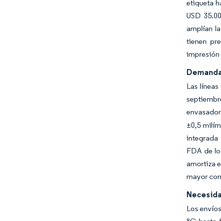
etiqueta h
USD 35.00
amplían la
tienen pr
impresión 
Demanda 
Las líneas
septiembre
envasadore
±0,5 milím
integrada 
FDA de lo
amortiza e
mayor cont
Necesida
Los envíos