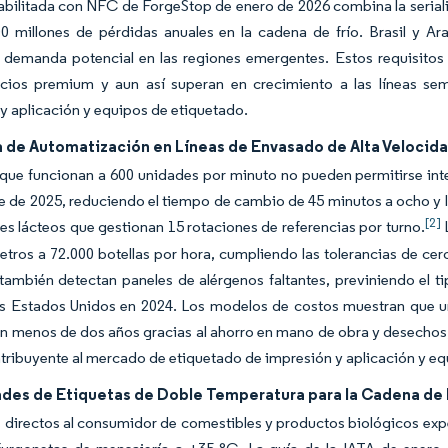
abilitada con NFC de ForgeStop de enero de 2026 combina la serial
0 millones de pérdidas anuales en la cadena de frío. Brasil y A
 demanda potencial en las regiones emergentes. Estos requisitos ex
ecios premium y aun así superan en crecimiento a las líneas s
y aplicación y equipos de etiquetado.
de Automatización en Líneas de Envasado de Alta Velocida
 que funcionan a 600 unidades por minuto no pueden permitirse int
 de 2025, reduciendo el tiempo de cambio de 45 minutos a ocho y lo
[2]
s lácteos que gestionan 15 rotaciones de referencias por turno.
L
etros a 72.000 botellas por hora, cumpliendo las tolerancias de ce
también detectan paneles de alérgenos faltantes, previniendo el t
s Estados Unidos en 2024. Los modelos de costos muestran que un
n menos de dos años gracias al ahorro en mano de obra y desechos,
ribuyente al mercado de etiquetado de impresión y aplicación y eq
des de Etiquetas de Doble Temperatura para la Cadena de 
 directos al consumidor de comestibles y productos biológicos ex