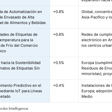
a de Automatización en
+0.8%
Global, concentr
de Envasado de Alta
Asia-Pacífico y l
ad de Alimentos y Bebidas
ades de Etiquetas de
+0.6%
Redes de cumpli
emperatura para la
electrónico en A
de Frío del Comercio
los centros urba
nico
 hacia la Sostenibilidad
+0.5%
Europa (cumplim
matos de Etiquetas Sin
Residuos de Enva
minoristas); proy
miento Predictivo en el
+0.4%
Instalaciones de 
ediante IoT para Líneas
Europa; adopción
uetado
Medio
rdor Intelligence