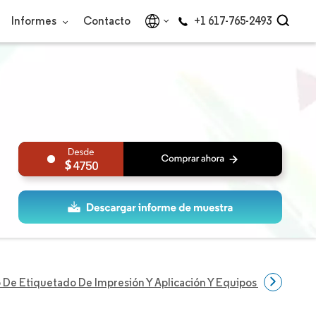
Informes
Contacto
+1 617-765-2493
4750
De Etiquetado De Impresión Y Aplicación Y Equipos De Etique