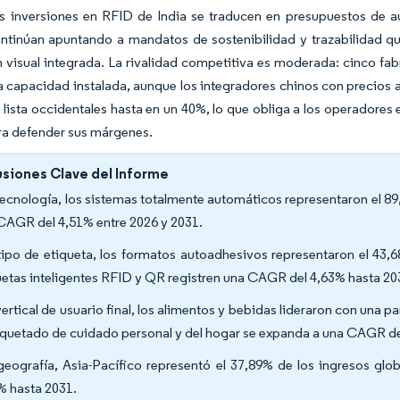
as inversiones en RFID de India se traducen en presupuestos de a
ntinúan apuntando a mandatos de sostenibilidad y trazabilidad q
 visual integrada. La rivalidad competitiva es moderada: cinco fabr
a capacidad instalada, aunque los integradores chinos con precios
 lista occidentales hasta en un 40%, lo que obliga a los operadores
ra defender sus márgenes.
siones Clave del Informe
tecnología, los sistemas totalmente automáticos representaron el 89
CAGR del 4,51% entre 2026 y 2031.
tipo de etiqueta, los formatos autoadhesivos representaron el 43,
uetas inteligentes RFID y QR registren una CAGR del 4,63% hasta 20
vertical de usuario final, los alimentos y bebidas lideraron con una 
tiquetado de cuidado personal y del hogar se expanda a una CAGR d
geografía, Asia-Pacífico representó el 37,89% de los ingresos glo
% hasta 2031.