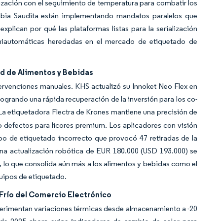
ización con el seguimiento de temperatura para combatir los
rabia Saudita están implementando mandatos paralelos que
plican por qué las plataformas listas para la serialización
emiautomáticas heredadas en el mercado de etiquetado de
d de Alimentos y Bebidas
ervenciones manuales. KHS actualizó su Innoket Neo Flex en
grando una rápida recuperación de la inversión para los co-
a etiquetadora Flectra de Krones mantiene una precisión de
ro defectos para licores premium. Los aplicadores con visión
ipo de etiquetado incorrecto que provocó 47 retiradas de la
a actualización robótica de EUR 180.000 (USD 193.000) se
 lo que consolida aún más a los alimentos y bebidas como el
uipos de etiquetado.
Frío del Comercio Electrónico
perimentan variaciones térmicas desde almacenamiento a -20