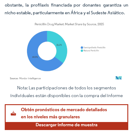
obstante, la profilaxis financiada por donantes garantiza un
nicho estable, particularmente en África y el Sudeste Asiático.
Nota: Las participaciones de todos los segmentos
Imagen © Mordor Intelligence. El uso requiere atribución según CC BY 4.0.
individuales están disponibles con la compra del informe