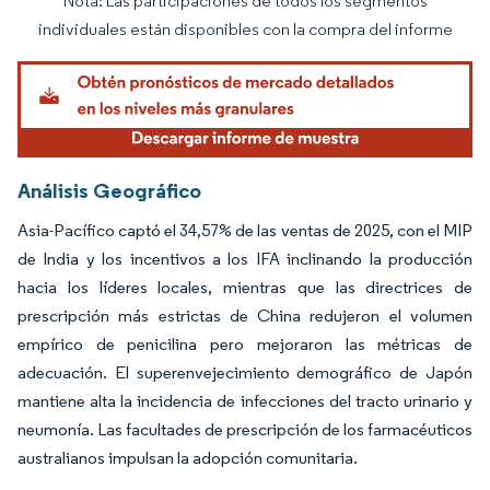
Nota: Las participaciones de todos los segmentos
Imagen © Mordor Intelligence. El uso requiere atribución según CC BY 4.0.
individuales están disponibles con la compra del informe
Análisis Geográfico
Asia-Pacífico captó el 34,57% de las ventas de 2025, con el MIP
de India y los incentivos a los IFA inclinando la producción
hacia los líderes locales, mientras que las directrices de
prescripción más estrictas de China redujeron el volumen
empírico de penicilina pero mejoraron las métricas de
adecuación. El superenvejecimiento demográfico de Japón
mantiene alta la incidencia de infecciones del tracto urinario y
neumonía. Las facultades de prescripción de los farmacéuticos
australianos impulsan la adopción comunitaria.