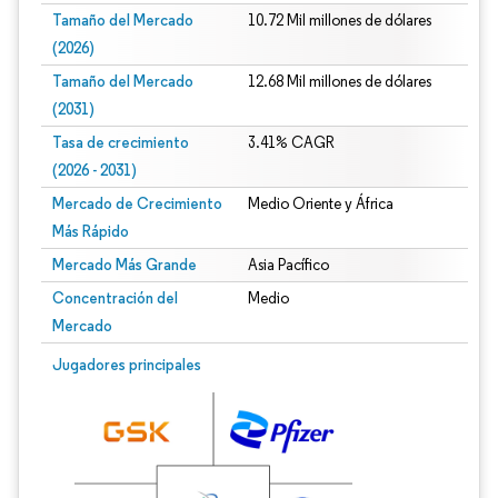
Tamaño del Mercado
10.72 Mil millones de dólares
(2026)
Tamaño del Mercado
12.68 Mil millones de dólares
(2031)
Tasa de crecimiento
3.41% CAGR
(2026 - 2031)
Mercado de Crecimiento
Medio Oriente y África
Más Rápido
Mercado Más Grande
Asia Pacífico
Concentración del
Medio
Mercado
Imagen © Mordor Intelligence. El uso requiere atribución según CC BY 4.0.
Jugadores principales