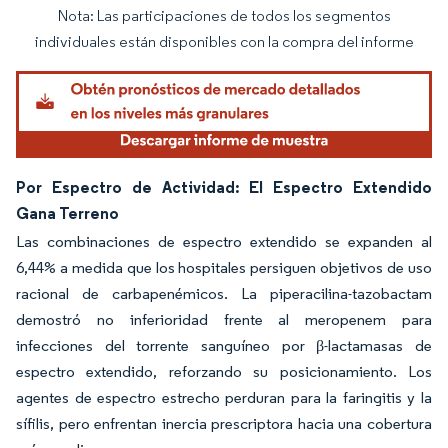
Nota: Las participaciones de todos los segmentos
Imagen © Mordor Intelligence. El uso requiere atribución según CC BY 4.0.
individuales están disponibles con la compra del informe
Por Espectro de Actividad: El Espectro Extendido
Gana Terreno
Las combinaciones de espectro extendido se expanden al
6,44% a medida que los hospitales persiguen objetivos de uso
racional de carbapenémicos. La piperacilina-tazobactam
demostró no inferioridad frente al meropenem para
infecciones del torrente sanguíneo por β-lactamasas de
espectro extendido, reforzando su posicionamiento. Los
agentes de espectro estrecho perduran para la faringitis y la
sífilis, pero enfrentan inercia prescriptora hacia una cobertura