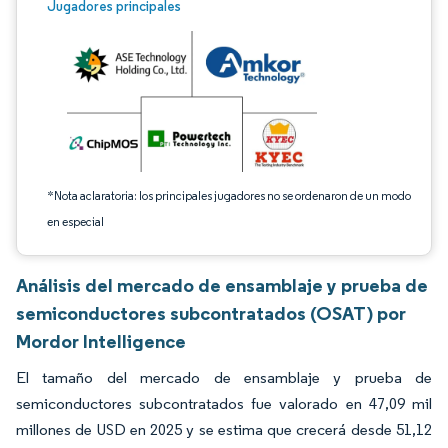
Imagen © Mordor Intelligence. El uso requiere atribución según CC BY 4.0.
Jugadores principales
*Nota aclaratoria: los principales jugadores no se ordenaron de un modo
en especial
Análisis del mercado de ensamblaje y prueba de
semiconductores subcontratados (OSAT) por
Mordor Intelligence
El tamaño del mercado de ensamblaje y prueba de
semiconductores subcontratados fue valorado en 47,09 mil
millones de USD en 2025 y se estima que crecerá desde 51,12