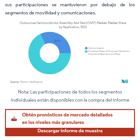
sus participaciones se mantuvieron por debajo de los
segmentos de movilidad y comunicaciones.
Nota: Las participaciones de todos los segmentos
Imagen © Mordor Intelligence. El uso requiere atribución según CC BY 4.0.
individuales están disponibles con la compra del informe