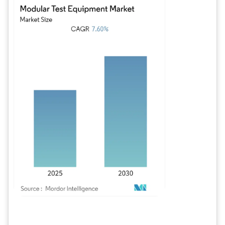
Imagen © Mordor Intelligence. El uso requiere atribución según CC BY 4.0.