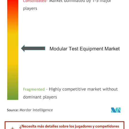
Imagen © Mordor Intelligence. El uso requiere atribución según CC BY 4.0.