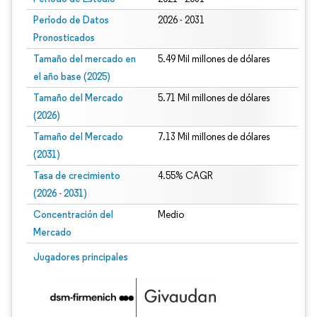
Período de Datos
2026 - 2031
Pronosticados
Tamaño del mercado en
5.49 Mil millones de dólares
el año base (2025)
Tamaño del Mercado
5.71 Mil millones de dólares
(2026)
Tamaño del Mercado
7.13 Mil millones de dólares
(2031)
Tasa de crecimiento
4.55% CAGR
(2026 - 2031)
Concentración del
Medio
Mercado
Imagen © Mordor Intelligence. El uso requiere atribución según CC BY 4.0.
Jugadores principales