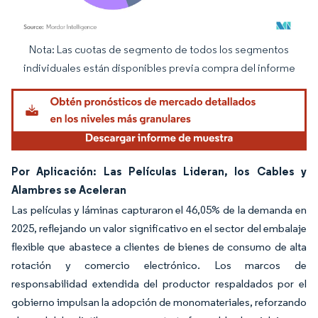
Nota: Las cuotas de segmento de todos los segmentos
Imagen © Mordor Intelligence. El uso requiere atribución según CC BY 4.0.
individuales están disponibles previa compra del informe
Por Aplicación: Las Películas Lideran, los Cables y
Alambres se Aceleran
Las películas y láminas capturaron el 46,05% de la demanda en
2025, reflejando un valor significativo en el sector del embalaje
flexible que abastece a clientes de bienes de consumo de alta
rotación y comercio electrónico. Los marcos de
responsabilidad extendida del productor respaldados por el
gobierno impulsan la adopción de monomateriales, reforzando