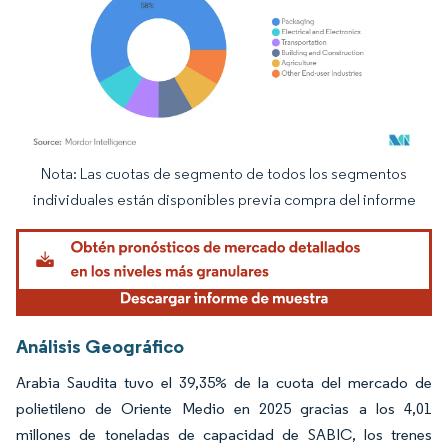
Nota: Las cuotas de segmento de todos los segmentos
Imagen © Mordor Intelligence. El uso requiere atribución según CC BY 4.0.
individuales están disponibles previa compra del informe
Análisis Geográfico
Arabia Saudita tuvo el 39,35% de la cuota del mercado de
polietileno de Oriente Medio en 2025 gracias a los 4,01
millones de toneladas de capacidad de SABIC, los trenes