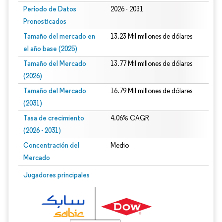
Período de Datos
2026 - 2031
Pronosticados
Tamaño del mercado en
13.23 Mil millones de dólares
el año base (2025)
Tamaño del Mercado
13.77 Mil millones de dólares
(2026)
Tamaño del Mercado
16.79 Mil millones de dólares
(2031)
Tasa de crecimiento
4.06% CAGR
(2026 - 2031)
Concentración del
Medio
Mercado
Imagen © Mordor Intelligence. El uso requiere atribución según CC BY 4.0.
Jugadores principales