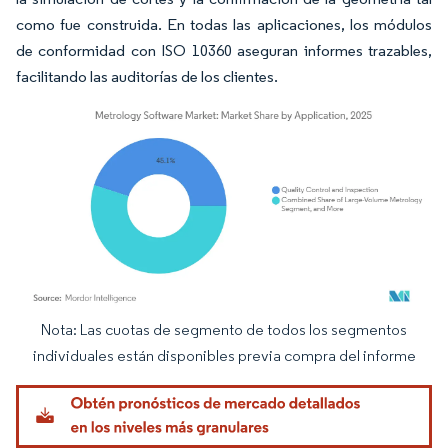
como fue construida. En todas las aplicaciones, los módulos
de conformidad con ISO 10360 aseguran informes trazables,
facilitando las auditorías de los clientes.
Nota: Las cuotas de segmento de todos los segmentos
Imagen © Mordor Intelligence. El uso requiere atribución según CC BY 4.0.
individuales están disponibles previa compra del informe