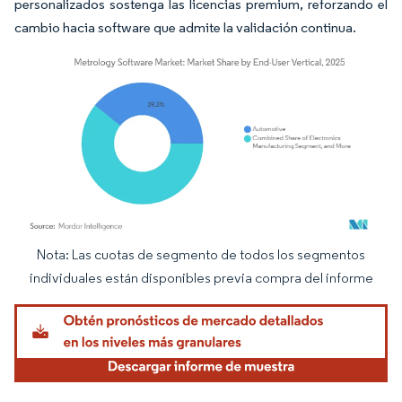
personalizados sostenga las licencias premium, reforzando el
cambio hacia software que admite la validación continua.
Nota: Las cuotas de segmento de todos los segmentos
Imagen © Mordor Intelligence. El uso requiere atribución según CC BY 4.0.
individuales están disponibles previa compra del informe