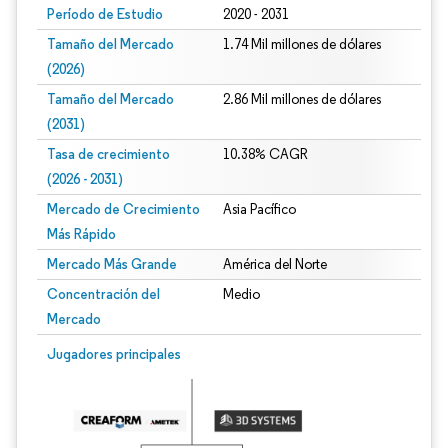
Período de Estudio
2020 - 2031
Tamaño del Mercado
1.74 Mil millones de dólares
(2026)
Tamaño del Mercado
2.86 Mil millones de dólares
(2031)
Tasa de crecimiento
10.38% CAGR
(2026 - 2031)
Mercado de Crecimiento
Asia Pacífico
Más Rápido
Mercado Más Grande
América del Norte
Concentración del
Medio
Mercado
Imagen © Mordor Intelligence. El uso requiere atribución según CC BY 4.0.
Jugadores principales