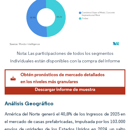
Nota: Las participaciones de todos los segmentos
Imagen © Mordor Intelligence. El uso requiere atribución según CC BY 4.0.
individuales están disponibles con la compra del informe
Análisis Geográfico
América del Norte generó el 40,8% de los ingresos de 2025 en
el mercado de casas prefabricadas, impulsada por los 103.000
envíos de unidades de los Estados Unidos en 2024, un salto