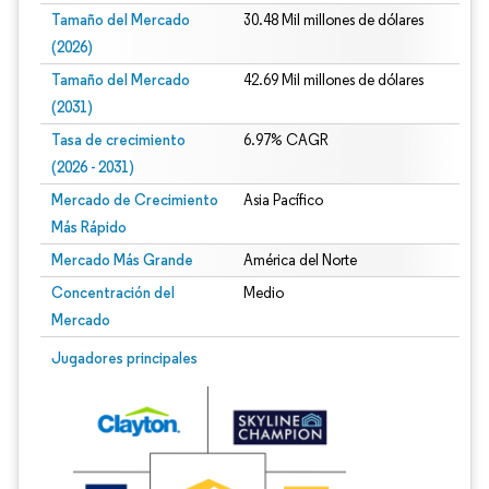
Tamaño del Mercado
30.48 Mil millones de dólares
(2026)
Tamaño del Mercado
42.69 Mil millones de dólares
(2031)
Tasa de crecimiento
6.97% CAGR
(2026 - 2031)
Mercado de Crecimiento
Asia Pacífico
Más Rápido
Mercado Más Grande
América del Norte
Concentración del
Medio
Mercado
Imagen © Mordor Intelligence. El uso requiere atribución según CC BY 4.0.
Jugadores principales