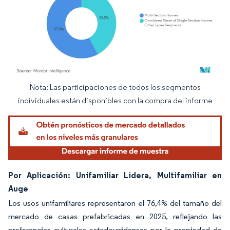
Nota: Las participaciones de todos los segmentos
Imagen © Mordor Intelligence. El uso requiere atribución según CC BY 4.0.
individuales están disponibles con la compra del informe
Por Aplicación: Unifamiliar Lidera, Multifamiliar en
Auge
Los usos unifamiliares representaron el 76,4% del tamaño del
mercado de casas prefabricadas en 2025, reflejando las
preferencias culturales estadounidenses por la propiedad de