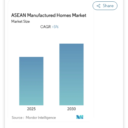
Share
Imagen © Mordor Intelligence. El uso requiere atribución según CC BY 4.0.