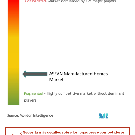
Imagen © Mordor Intelligence. El uso requiere atribución según CC BY 4.0.