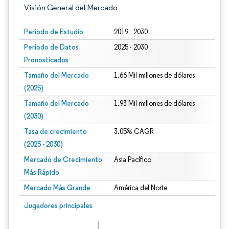
Visión General del Mercado
Período de Estudio
2019 - 2030
Período de Datos
2025 - 2030
Pronosticados
Tamaño del Mercado
1.66 Mil millones de dólares
(2025)
Tamaño del Mercado
1.93 Mil millones de dólares
(2030)
Tasa de crecimiento
3.05% CAGR
(2025 - 2030)
Mercado de Crecimiento
Asia Pacífico
Más Rápido
Mercado Más Grande
América del Norte
Imagen © Mordor Intelligence. El uso requiere atribución según CC BY 4.0.
Jugadores principales