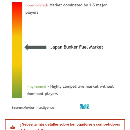
Imagen © Mordor Intelligence. El uso requiere atribución según CC BY 4.0.