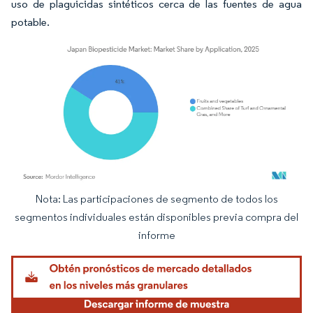
uso de plaguicidas sintéticos cerca de las fuentes de agua
potable.
Nota: Las participaciones de segmento de todos los
Imagen © Mordor Intelligence. El uso requiere atribución según CC BY 4.0.
segmentos individuales están disponibles previa compra del
informe