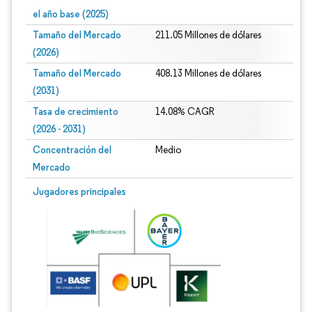
el año base (2025)
Tamaño del Mercado
211.05 Millones de dólares
(2026)
Tamaño del Mercado
408.13 Millones de dólares
(2031)
Tasa de crecimiento
14.08% CAGR
(2026 - 2031)
Concentración del
Medio
Mercado
Imagen © Mordor Intelligence. El uso requiere atribución según CC BY 4.0.
Jugadores principales