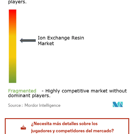
Imagen © Mordor Intelligence. El uso requiere atribución según CC BY 4.0.