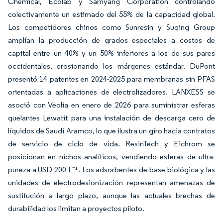
Chemical, Ecolab y Samyang Corporation controlando
colectivamente un estimado del 55% de la capacidad global.
Los competidores chinos como Sunresin y Suqing Group
amplían la producción de grados especiales a costos de
capital entre un 40% y un 50% inferiores a los de sus pares
occidentales, erosionando los márgenes estándar. DuPont
presentó 14 patentes en 2024-2025 para membranas sin PFAS
orientadas a aplicaciones de electrolizadores. LANXESS se
asoció con Veolia en enero de 2026 para suministrar esferas
quelantes Lewatit para una instalación de descarga cero de
líquidos de Saudi Aramco, lo que ilustra un giro hacia contratos
de servicio de ciclo de vida. ResinTech y Eichrom se
posicionan en nichos analíticos, vendiendo esferas de ultra-
pureza a USD 200 L⁻¹. Los adsorbentes de base biológica y las
unidades de electrodesionización representan amenazas de
sustitución a largo plazo, aunque las actuales brechas de
durabilidad los limitan a proyectos piloto.