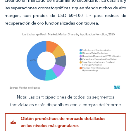
creando un mercado de tratamiento secundario. La catálisis y
las separaciones cromatográficas siguen siendo nichos de alto
margen, con precios de USD 60–100 L⁻¹ para resinas de
recuperación de oro funcionalizadas con tiourea.
Nota: Las participaciones de todos los segmentos
Imagen © Mordor Intelligence. El uso requiere atribución según CC BY 4.0.
individuales están disponibles con la compra del informe