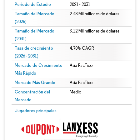
Período de Estudio
2021 - 2031
Tamaño del Mercado
2.48 Mil millones de dólares
(2026)
Tamaño del Mercado
3.12 Mil millones de dólares
(2031)
Tasa de crecimiento
4.70% CAGR
(2026 - 2031)
Mercado de Crecimiento
Asia Pacífico
Más Rápido
Mercado Más Grande
Asia Pacífico
Concentración del
Medio
Mercado
Imagen © Mordor Intelligence. El uso requiere atribución según CC BY 4.0.
Jugadores principales