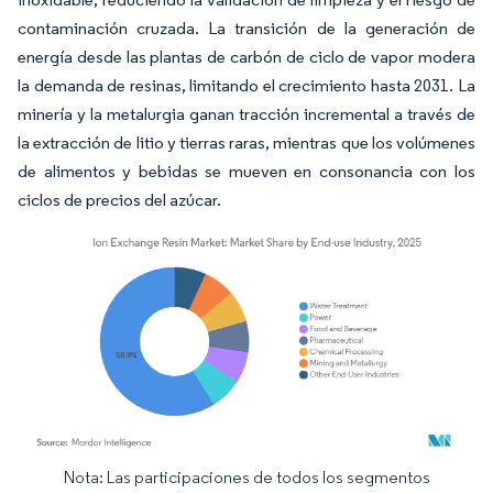
contaminación cruzada. La transición de la generación de
energía desde las plantas de carbón de ciclo de vapor modera
la demanda de resinas, limitando el crecimiento hasta 2031. La
minería y la metalurgia ganan tracción incremental a través de
la extracción de litio y tierras raras, mientras que los volúmenes
de alimentos y bebidas se mueven en consonancia con los
ciclos de precios del azúcar.
Nota: Las participaciones de todos los segmentos
Imagen © Mordor Intelligence. El uso requiere atribución según CC BY 4.0.