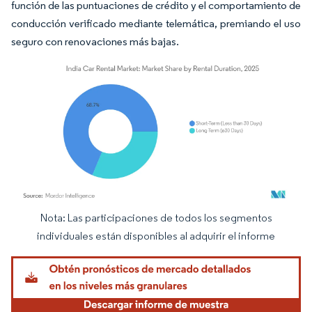
función de las puntuaciones de crédito y el comportamiento de
conducción verificado mediante telemática, premiando el uso
seguro con renovaciones más bajas.
Nota: Las participaciones de todos los segmentos
Imagen © Mordor Intelligence. El uso requiere atribución según CC BY 4.0.
individuales están disponibles al adquirir el informe