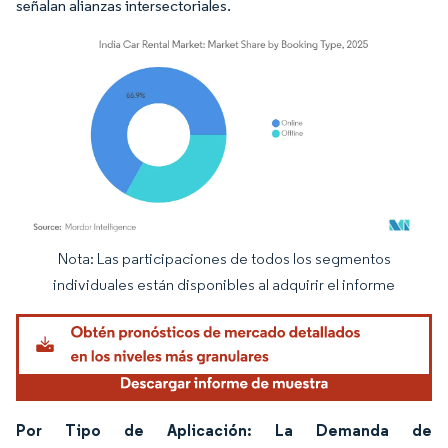
señalan alianzas intersectoriales.
Nota: Las participaciones de todos los segmentos
Imagen © Mordor Intelligence. El uso requiere atribución según CC BY 4.0.
individuales están disponibles al adquirir el informe
Por Tipo de Aplicación: La Demanda de