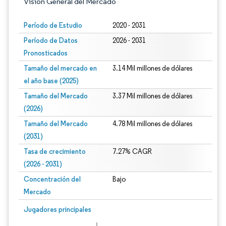
Visión General del Mercado
Período de Estudio
2020 - 2031
Período de Datos
2026 - 2031
Pronosticados
Tamaño del mercado en
3.14 Mil millones de dólares
el año base (2025)
Tamaño del Mercado
3.37 Mil millones de dólares
(2026)
Tamaño del Mercado
4.78 Mil millones de dólares
(2031)
Tasa de crecimiento
7.27% CAGR
(2026 - 2031)
Concentración del
Bajo
Mercado
Imagen © Mordor Intelligence. El uso requiere atribución según CC BY 4.0.
Jugadores principales