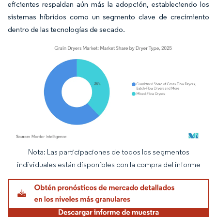
eficientes respaldan aún más la adopción, estableciendo los
sistemas híbridos como un segmento clave de crecimiento
dentro de las tecnologías de secado.
Nota: Las participaciones de todos los segmentos
Imagen © Mordor Intelligence. El uso requiere atribución según CC BY 4.0.
individuales están disponibles con la compra del informe