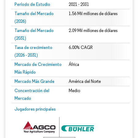
Período de Estudio
2021 - 2031
Tamaño del Mercado
1.56 Mil millones de dólares
(2026)
Tamaño del Mercado
2.09 Mil millones de dólares
(2031)
Tasa de crecimiento
6.00% CAGR
(2026 - 2031)
Mercado de Crecimiento
África
Más Rápido
Mercado Más Grande
América del Norte
Concentración del
Medio
Mercado
Imagen © Mordor Intelligence. El uso requiere atribución según CC BY 4.0.
Jugadores principales