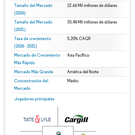
Tamaño del Mercado
23.66 Mil millones de dólares
(2026)
Tamaño del Mercado
30.48 Mil millones de dólares
(2031)
Tasa de crecimiento
5.20% CAGR
(2026 - 2031)
Mercado de Crecimiento
Asia Pacífico
Más Rápido
Mercado Más Grande
América del Norte
Concentración del
Medio
Mercado
Imagen © Mordor Intelligence. El uso requiere atribución según CC BY 4.0.
Jugadores principales