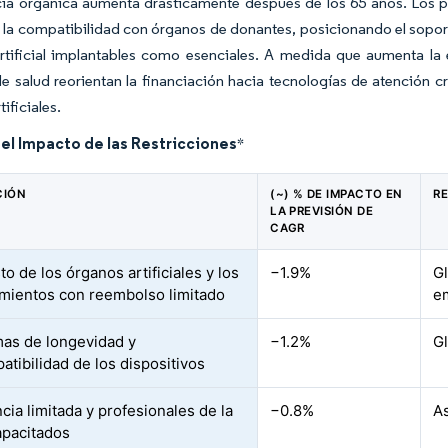
ncia orgánica aumenta drásticamente después de los 65 años. Los
la compatibilidad con órganos de donantes, posicionando el soporte
rtificial implantables como esenciales. A medida que aumenta la 
e salud reorientan la financiación hacia tecnologías de atención 
ificiales.
del Impacto de las Restricciones
*
CIÓN
(~) % DE IMPACTO EN
R
LA PREVISIÓN DE
CAGR
to de los órganos artificiales y los
−1.9%
G
mientos con reembolso limitado
e
as de longevidad y
−1.2%
G
atibilidad de los dispositivos
cia limitada y profesionales de la
−0.8%
As
apacitados