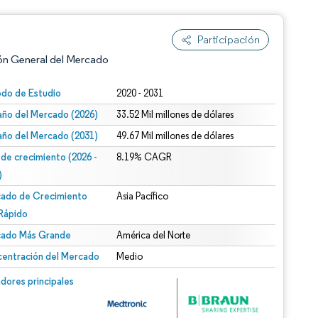
Participación
ón General del Mercado
odo de Estudio
2020 - 2031
ño del Mercado (2026)
33.52 Mil millones de dólares
ño del Mercado (2031)
49.67 Mil millones de dólares
 de crecimiento (2026 -
8.19% CAGR
)
ado de Crecimiento
Asia Pacífico
n según CC BY 4.0.
Rápido
ado Más Grande
América del Norte
entración del Mercado
Medio
n © Mordor Intelligence. El uso requiere atribución según CC BY 4.0.
dores principales