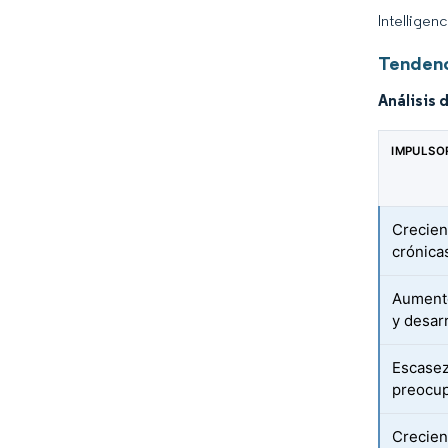
Intelligen
Tendenc
Análisis 
IMPULSO
Crecien
crónica
Aumento
y desar
Escasez
preocup
Crecien