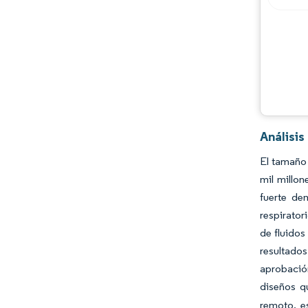
Análisis
El tamaño 
mil millo
fuerte de
respirator
de fluidos
resultado
aprobació
diseños qu
remoto, es