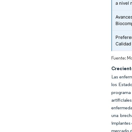
a nivel
Avances
Biocomp
Prefere
Calidad
Fuente: Mo
Crecient
Las enferm
los Estad
programa 
artificia
enfermedad
una brecha
implantes 
mercado de