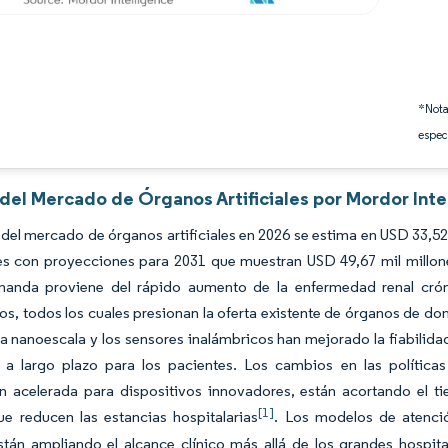
*Nota
espec
 del Mercado de Órganos Artificiales por Mordor Inte
del mercado de órganos artificiales en 2026 se estima en USD 33,52
nes con proyecciones para 2031 que muestran USD 49,67 mil millo
manda proviene del rápido aumento de la enfermedad renal crónica
ios, todos los cuales presionan la oferta existente de órganos de d
 a nanoescala y los sensores inalámbricos han mejorado la fiabilida
s a largo plazo para los pacientes. Los cambios en las política
n acelerada para dispositivos innovadores, están acortando el 
[1]
e reducen las estancias hospitalarias
. Los modelos de atenci
tán ampliando el alcance clínico más allá de los grandes hospita