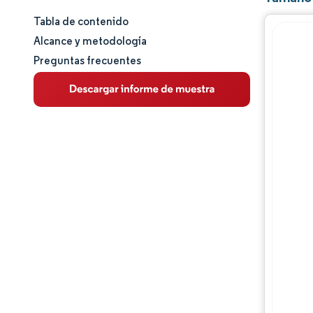
Tabla de contenido
Tamaño y cuota de mercado
Alcance y metodología
Preguntas frecuentes
Análisis de mercado
Tendencias e ideas
Análisis de segmentos
Análisis geográfico
Panorama competitivo
Jugadores principales
Oportunidades y perspectivas
Desarrollos de la industria