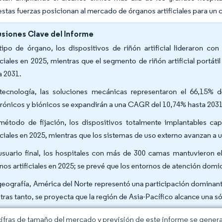
estas fuerzas posicionan al mercado de órganos artificiales para un 
siones Clave del Informe
tipo de órgano, los dispositivos de riñón artificial lideraron c
ficiales en 2025, mientras que el segmento de riñón artificial port
a 2031.
tecnología, las soluciones mecánicas representaron el 66,15% 
trónicos y biónicos se expandirán a una CAGR del 10,74% hasta 203
método de fijación, los dispositivos totalmente implantables c
ficiales en 2025, mientras que los sistemas de uso externo avanzan 
usuario final, los hospitales con más de 300 camas mantuvieron e
nos artificiales en 2025; se prevé que los entornos de atención domi
geografía, América del Norte representó una participación dominant
tras tanto, se proyecta que la región de Asia-Pacífico alcance una 
cifras de tamaño del mercado y previsión de este informe se gener