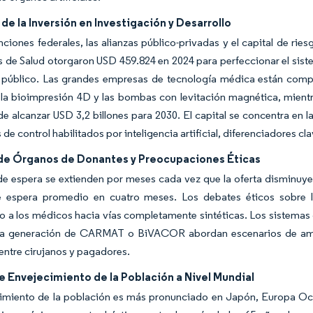
e la Inversión en Investigación y Desarrollo
ciones federales, las alianzas público-privadas y el capital de rie
 de Salud otorgaron USD 459.824 en 2024 para perfeccionar el sistem
r público. Las grandes empresas de tecnología médica están com
 la bioimpresión 4D y las bombas con levitación magnética, mient
de alcanzar USD 3,2 billones para 2030. El capital se concentra en 
 de control habilitados por inteligencia artificial, diferenciadores cl
de Órganos de Donantes y Preocupaciones Éticas
 de espera se extienden por meses cada vez que la oferta disminuye,
 espera promedio en cuatro meses. Los debates éticos sobre la
 a los médicos hacia vías completamente sintéticas. Los sistemas d
a generación de CARMAT o BiVACOR abordan escenarios de amen
entre cirujanos y pagadores.
 Envejecimiento de la Población a Nivel Mundial
cimiento de la población es más pronunciado en Japón, Europa Occ