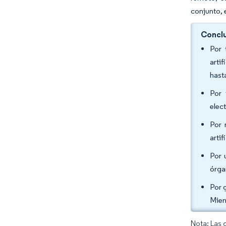
conjunto, 
Conclu
Por 
arti
hast
Por 
elec
Por 
arti
Por 
órga
Por 
Mien
Nota: Las 