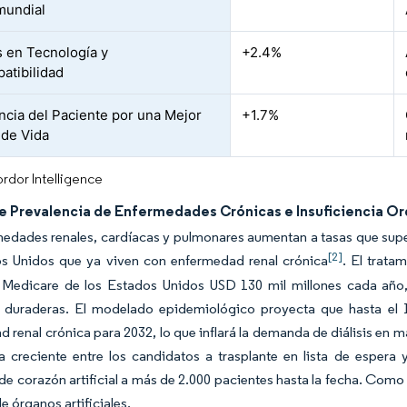
 mundial
 en Tecnología y
+2.4%
atibilidad
ncia del Paciente por una Mejor
+1.7%
 de Vida
rdor Intelligence
e Prevalencia de Enfermedades Crónicas e Insuficiencia O
edades renales, cardíacas y pulmonares aumentan a tasas que super
[2]
os Unidos que ya viven con enfermedad renal crónica
. El trata
Medicare de los Estados Unidos USD 130 mil millones cada año, l
les duraderas. El modelado epidemiológico proyecta que hasta e
 renal crónica para 2032, lo que inflará la demanda de diálisis en 
 creciente entre los candidatos a trasplante en lista de espera 
de corazón artificial a más de 2.000 pacientes hasta la fecha. Como 
 órganos artificiales.