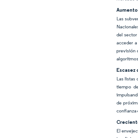
Aumento d
Las subven
Nacionales
del secto
acceder a
previsión 
algoritmos
Escasez 
Las listas
tiempo de
impulsando
de próxim
confianza 
Creciente
El enveje