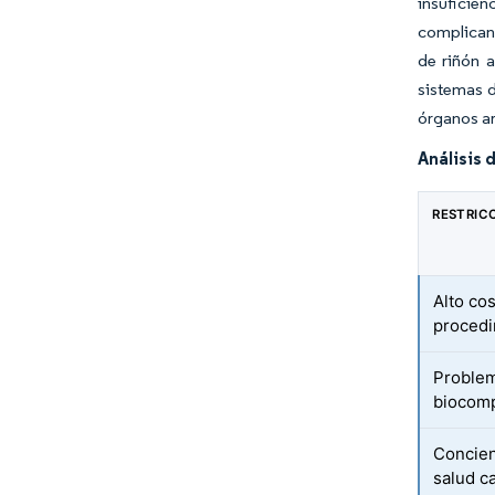
insuficie
complican 
de riñón a
sistemas d
órganos art
Análisis 
RESTRIC
Alto cos
procedi
Problem
biocomp
Concien
salud c